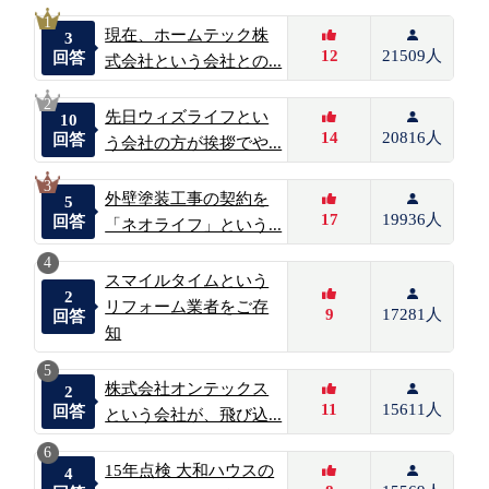
1
現在、ホームテック株
3
12
21509人
回答
式会社という会社との...
2
先日ウィズライフとい
10
14
20816人
回答
う会社の方が挨拶でや...
3
外壁塗装工事の契約を
5
17
19936人
回答
「ネオライフ」という...
4
スマイルタイムという
2
リフォーム業者をご存
9
17281人
回答
知
5
株式会社オンテックス
2
11
15611人
回答
という会社が、飛び込...
6
15年点検 大和ハウスの
4