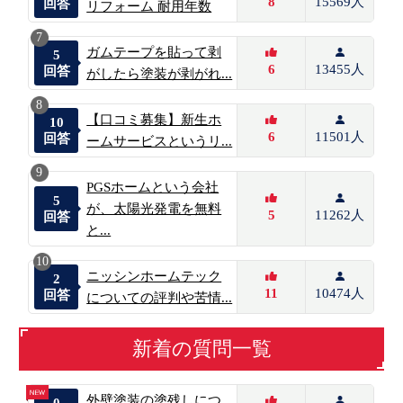
8
15569人
回答
リフォーム 耐用年数
7
ガムテープを貼って剥
5
6
13455人
回答
がしたら塗装が剥がれ...
8
【口コミ募集】新生ホ
10
6
11501人
回答
ームサービスというリ...
9
PGSホームという会社
5
が、太陽光発電を無料
5
11262人
回答
と...
10
ニッシンホームテック
2
11
10474人
回答
についての評判や苦情...
新着の質問一覧
外壁塗装の塗残しにつ
0