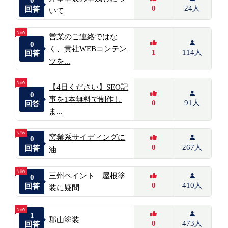
0
24人
回答
いて
営業のご連絡ではな
0
く、貴社WEBコンテン
1
114人
回答
ツを...
【4日ください】SEO記
0
事を1本無料で制作し
0
91人
回答
ま...
窯業系サイディングに
0
0
267人
回答
油
三州ペイント 屋根塗
0
0
410人
回答
装に疑問
1
郡山塗装
0
473人
回答