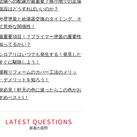
近隣への配慮が最重要？狭小地での足場
仮設はどうすればいいのか？
外壁塗装と給湯器交換のタイミング、そ
て意外な関係性！
最重要項目！？プライマー塗装の重要性
知ってるかい？
シロアリはいつでも発生する！発見した
すぐに駆除しよう！
屋根リフォームのカバー工法のメリッ
・デメリットを知ろう！
超必見！軒天の色に迷ったらこの色がお
すめベスト5！
新着の質問