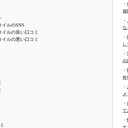
・
保
ル
・
イルのSNS
な
タイルの良い口コミ
・
タイルの悪い口コミ
し
・
の
・
外
ミ
・
ミ
メ
・
て
・
ミ
ナ