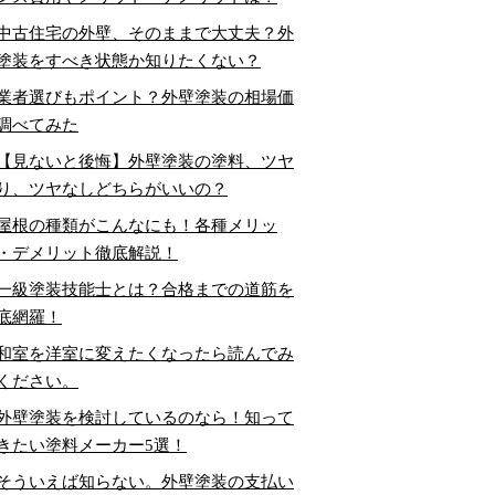
中古住宅の外壁、そのままで大丈夫？外
塗装をすべき状態か知りたくない？
業者選びもポイント？外壁塗装の相場価
調べてみた
【見ないと後悔】外壁塗装の塗料、ツヤ
り、ツヤなしどちらがいいの？
屋根の種類がこんなにも！各種メリッ
・デメリット徹底解説！
一級塗装技能士とは？合格までの道筋を
底網羅！
和室を洋室に変えたくなったら読んでみ
ください。
外壁塗装を検討しているのなら！知って
きたい塗料メーカー5選！
そういえば知らない。外壁塗装の支払い