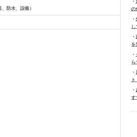
・
装、防水、設備）
の
・
し
・
を
・
ら
・
ト
・
す