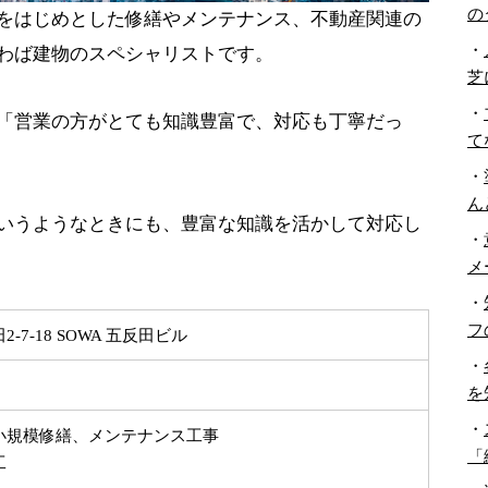
の
をはじめとした修繕やメンテナンス、不動産関連の
・
わば建物のスペシャリストです。
芝
・
「営業の方がとても知識豊富で、対応も丁寧だっ
て
・
ん
いうようなときにも、豊富な知識を活かして対応し
・
メ
・
フ
7-18 SOWA 五反田ビル
・
を
・
小規模修繕、メンテナンス工事
「
工