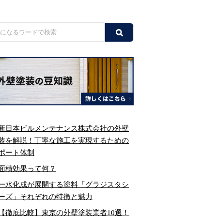
新日本ビルメンテナンス株式会社の外壁
装を解説！丁寧な施工を実現するための
ポート体制
面積効果って何？
一水化成が展開する塗料「グラジスタシ
ーズ」それぞれの特徴と魅力
【徹底比較】東京の外壁塗装業者10選！