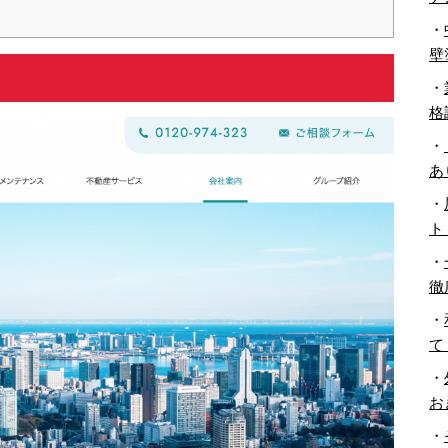
・
壁
・
格
・
あ
・
ト
・
徹
・
て
・
お
・