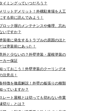
タイミングっていつだろう？
メリットデメリット！外構駐車場を人工
にする前に読んでみよう！
ブロック塀のメンテナンスや修理、忘れ
ないですか？
塗装後に発生するトラブルの原因のほと
どは塗装前にあった！
意外と少ないの？外壁塗装・屋根塗装の
ーカー保証
知っておこう！外壁塗装のクーリングオ
の注意点！
各特徴を徹底解説！外壁の板張りの種類
知っていますか？
スレート屋根とは切っても切れない作業
縁切り」とは？