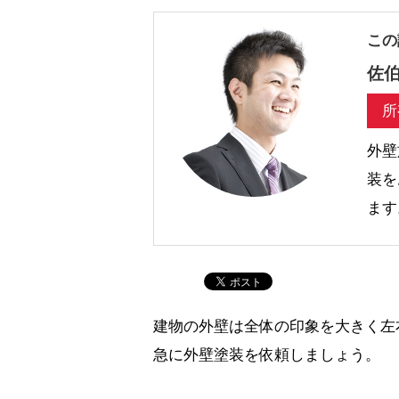
この
佐伯
所
外壁
装を
ます
建物の外壁は全体の印象を大きく左
急に外壁塗装を依頼しましょう。