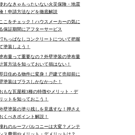
使わなきゃもったいない火災保険・地震
険！申請方法などを徹底解説
ここをチェック！ハウスメーカーの気に
る保証期間にアフターサービス
打ちっぱなしコンクリートについて把握
て塗装しよう！
塗布量って重要なの？外壁塗装の塗布量
計算方法を知っておいて損はない！
即日住める物件に変身！戸建て売却前に
壁塗装はプラスしかなかった！
おもな瓦屋根3種の特徴やメリット・デ
リットを知っておこう！
外壁塗装の塗り残しを見逃すな！押さえ
おくべきポイント解説！
憧れのルーフバルコニーは大変？メンテ
ンス費用やメリット・デメリットは？