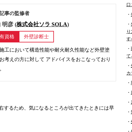
口
記事の監修者
・
 明彦 (
株式会社ソラ SOLA
)
・
り
有資格
外壁診断士
す
・
施工において構造性能や耐火耐久性能など外壁塗
て
お考えの方に対して アドバイスをおこなっており
・
。
カ
・
・
・
右するため、気になるところが出てきたときには早
・
・
・