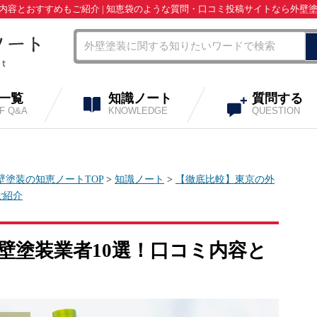
内容とおすすめもご紹介 | 知恵袋のような質問・口コミ投稿サイトなら外壁
A一覧
知識ノート
質問する
OF Q&A
KNOWLEDGE
QUESTION
壁塗装の知恵ノートTOP
>
知識ノート
>
【徹底比較】東京の外
ご紹介
壁塗装業者10選！口コミ内容と