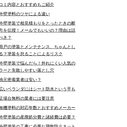
コミ内容とおすすめもご紹介
外壁塗料のツヤによる違い
外壁塗装で相見積もりをとったときの断
方を伝授！メールでもいいの？理由は話
べき？
雨戸の塗装とメンテナンス、ちゃんとし
る？塗装を怠ることによるリスク
外壁塗装で悩んだら！外れにくい人気の
ラーと失敗しやすい落とし穴
地元密着業者は安い？
広いベランダにはシート防水という手も
足場台無料の業者には要注意
無機塗料の対応年数とおすすめメーカー
外壁塗装の産廃処分費と諸経費は必要？
外壁塗装の工事に必要な飛散防止ネット