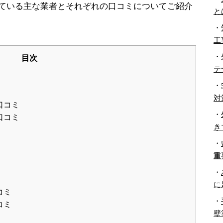
ている主な業者とそれぞれの口コミについてご紹介
と
・
工
・
目次
テ
・
対
口コミ
・
口コミ
き
・
重
・
に
コミ
・
コミ
壁