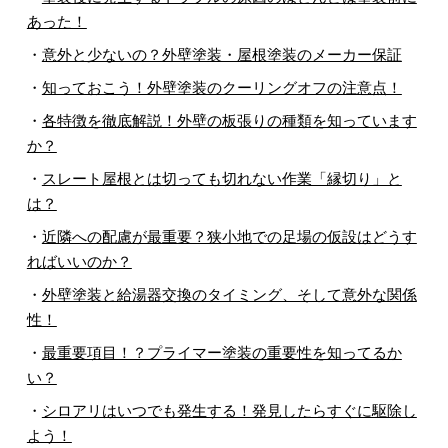
あった！
・
意外と少ないの？外壁塗装・屋根塗装のメーカー保証
・
知っておこう！外壁塗装のクーリングオフの注意点！
・
各特徴を徹底解説！外壁の板張りの種類を知っています
か？
・
スレート屋根とは切っても切れない作業「縁切り」と
は？
・
近隣への配慮が最重要？狭小地での足場の仮設はどうす
ればいいのか？
・
外壁塗装と給湯器交換のタイミング、そして意外な関係
性！
・
最重要項目！？プライマー塗装の重要性を知ってるか
い？
・
シロアリはいつでも発生する！発見したらすぐに駆除し
よう！