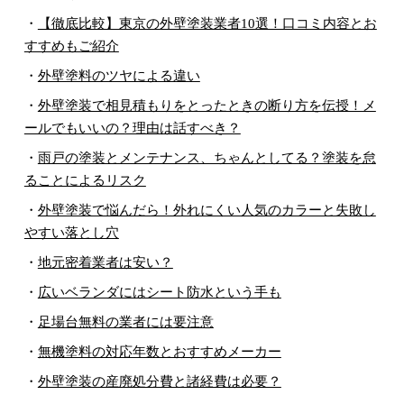
・
【徹底比較】東京の外壁塗装業者10選！口コミ内容とお
すすめもご紹介
・
外壁塗料のツヤによる違い
・
外壁塗装で相見積もりをとったときの断り方を伝授！メ
ールでもいいの？理由は話すべき？
・
雨戸の塗装とメンテナンス、ちゃんとしてる？塗装を怠
ることによるリスク
・
外壁塗装で悩んだら！外れにくい人気のカラーと失敗し
やすい落とし穴
・
地元密着業者は安い？
・
広いベランダにはシート防水という手も
・
足場台無料の業者には要注意
・
無機塗料の対応年数とおすすめメーカー
・
外壁塗装の産廃処分費と諸経費は必要？