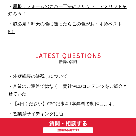
・
屋根リフォームのカバー工法のメリット・デメリットを
知ろう！
・
超必見！軒天の色に迷ったらこの色がおすすめベスト
5！
新着の質問
・
外壁塗装の塗残しについて
・
営業のご連絡ではなく、貴社WEBコンテンツをご紹介さ
せていた
・
【4日ください】SEO記事を1本無料で制作します。
・
窯業系サイディングに油
・
三州ペイント 屋根塗装に疑問
・
郡山塗装