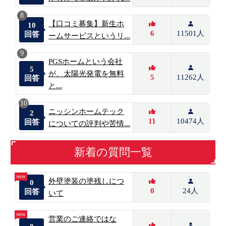
8
【口コミ募集】新生ホ
10
6
11501人
回答
ームサービスというリ...
9
PGSホームという会社
5
が、太陽光発電を無料
5
11262人
回答
と...
10
ニッシンホームテック
2
11
10474人
回答
についての評判や苦情...
新着の質問一覧
外壁塗装の塗残しにつ
0
0
24人
回答
いて
営業のご連絡ではな