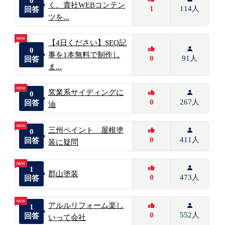
0
く、貴社WEBコンテン
1
114人
回答
ツを...
【4日ください】SEO記
0
事を1本無料で制作し
0
91人
回答
ま...
窯業系サイディングに
0
0
267人
回答
油
三州ペイント 屋根塗
0
0
411人
回答
装に疑問
1
郡山塗装
0
473人
回答
アルルリフォーム楽し
1
0
552人
回答
いって会社