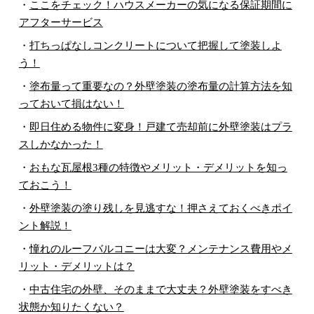
・
ここをチェック！ハウスメーカーの気になる保証期間に
アフターサービス
・
打ちっぱなしコンクリートについて把握して塗装しよ
う！
・
塗布量って重要なの？外壁塗装の塗布量の計算方法を知
っておいて損はない！
・
即日住める物件に変身！戸建て売却前に外壁塗装はプラ
スしかなかった！
・
おもな瓦屋根3種の特徴やメリット・デメリットを知っ
ておこう！
・
外壁塗装の塗り残しを見逃すな！押さえておくべきポイ
ント解説！
・
憧れのルーフバルコニーは大変？メンテナンス費用やメ
リット・デメリットは？
・
中古住宅の外壁、そのままで大丈夫？外壁塗装をすべき
状態か知りたくない？