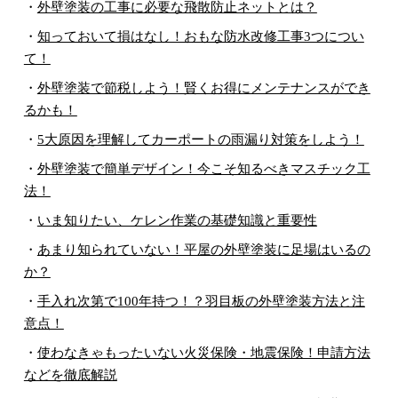
・
外壁塗装の工事に必要な飛散防止ネットとは？
・
知っておいて損はなし！おもな防水改修工事3つについ
て！
・
外壁塗装で節税しよう！賢くお得にメンテナンスができ
るかも！
・
5大原因を理解してカーポートの雨漏り対策をしよう！
・
外壁塗装で簡単デザイン！今こそ知るべきマスチック工
法！
・
いま知りたい、ケレン作業の基礎知識と重要性
・
あまり知られていない！平屋の外壁塗装に足場はいるの
か？
・
手入れ次第で100年持つ！？羽目板の外壁塗装方法と注
意点！
・
使わなきゃもったいない火災保険・地震保険！申請方法
などを徹底解説