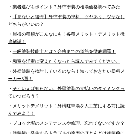
・
業者選びもポイント？外壁塗装の相場価格調べてみた
・
【見ないと後悔】外壁塗装の塗料、ツヤあり、ツヤなし
どちらがいいの？
・
屋根の種類がこんなにも！各種メリット・デメリット徹
底解説！
・
一級塗装技能士とは？合格までの道筋を徹底網羅！
・
和室を洋室に変えたくなったら読んでみてください。
・
外壁塗装を検討しているのなら！知っておきたい塗料メ
ーカー5選！
・
そういえば知らない。外壁塗装の支払いのタイミングっ
ていつだろう？
・
メリットデメリット！外構駐車場を人工芝にする前に読
んでみよう！
・
ブロック塀のメンテナンスや修理、忘れてないですか？
・
塗装後に発生するトラブルの原因のほとんどは塗装前に