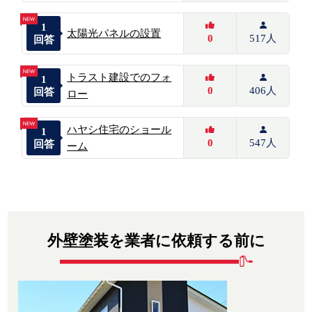
1
太陽光パネルの設置
0
517人
回答
トラスト建設でのフォ
1
0
406人
回答
ロー
ハヤシ住宅のショール
1
0
547人
回答
ーム
外壁塗装を業者に依頼する前に