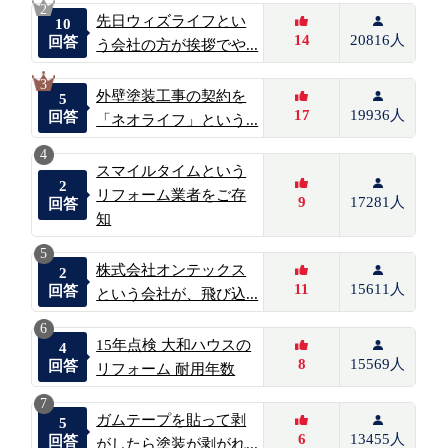
2
先日ウィズライフとい
10
14
20816人
回答
う会社の方が挨拶でや...
3
外壁塗装工事の契約を
5
17
19936人
回答
「ネオライフ」という...
4
スマイルタイムという
2
リフォーム業者をご存
9
17281人
回答
知
5
株式会社オンテックス
2
11
15611人
回答
という会社が、飛び込...
6
15年点検 大和ハウスの
4
8
15569人
回答
リフォーム 耐用年数
7
ガムテープを貼って剥
5
6
13455人
回答
がしたら塗装が剥がれ...