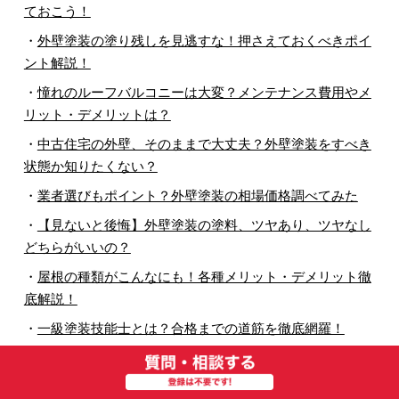
ておこう！
・
外壁塗装の塗り残しを見逃すな！押さえておくべきポイ
ント解説！
・
憧れのルーフバルコニーは大変？メンテナンス費用やメ
リット・デメリットは？
・
中古住宅の外壁、そのままで大丈夫？外壁塗装をすべき
状態か知りたくない？
・
業者選びもポイント？外壁塗装の相場価格調べてみた
・
【見ないと後悔】外壁塗装の塗料、ツヤあり、ツヤなし
どちらがいいの？
・
屋根の種類がこんなにも！各種メリット・デメリット徹
底解説！
・
一級塗装技能士とは？合格までの道筋を徹底網羅！
・
和室を洋室に変えたくなったら読んでみてください。
・
外壁塗装を検討しているのなら！知っておきたい塗料メ