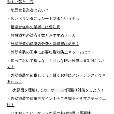
やすい落とし穴
・
地元密着業者は安い？
・
広いベランダにはシート防水という手も
・
足場台無料の業者には要注意
・
無機塗料の対応年数とおすすめメーカー
・
外壁塗装の産廃処分費と諸経費は必要？
・
外壁塗装の工事に必要な飛散防止ネットとは？
・
知っておいて損はなし！おもな防水改修工事3つについ
て！
・
外壁塗装で節税しよう！賢くお得にメンテナンスができ
るかも！
・
5大原因を理解してカーポートの雨漏り対策をしよう！
・
外壁塗装で簡単デザイン！今こそ知るべきマスチック工
法！
・
いま知りたい、ケレン作業の基礎知識と重要性