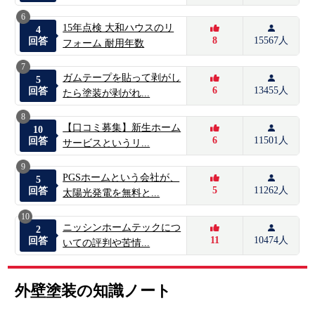
6
15年点検 大和ハウスのリ
4
8
15567人
回答
フォーム 耐用年数
7
ガムテープを貼って剥がし
5
6
13455人
回答
たら塗装が剥がれ...
8
【口コミ募集】新生ホーム
10
6
11501人
回答
サービスというリ...
9
PGSホームという会社が、
5
5
11262人
回答
太陽光発電を無料と...
10
ニッシンホームテックにつ
2
11
10474人
回答
いての評判や苦情...
外壁塗装の知識ノート