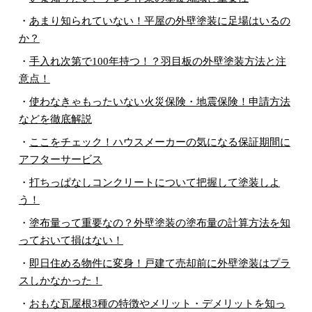
・
あまり知られていない！平屋の外壁塗装に足場はいるの
か？
・
手入れ次第で100年持つ！？羽目板の外壁塗装方法と注
意点！
・
使わなきゃもったいない火災保険・地震保険！申請方法
などを徹底解説
・
ここをチェック！ハウスメーカーの気になる保証期間に
アフターサービス
・
打ちっぱなしコンクリートについて把握して塗装しよ
う！
・
塗布量って重要なの？外壁塗装の塗布量の計算方法を知
っておいて損はない！
・
即日住める物件に変身！戸建て売却前に外壁塗装はプラ
スしかなかった！
・
おもな瓦屋根3種の特徴やメリット・デメリットを知っ