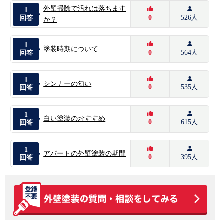
外壁掃除で汚れは落ちます
1
0
526人
回答
か？
1
塗装時期について
0
564人
回答
1
シンナーの匂い
0
535人
回答
1
白い塗装のおすすめ
0
615人
回答
1
アパートの外壁塗装の期間
0
395人
回答