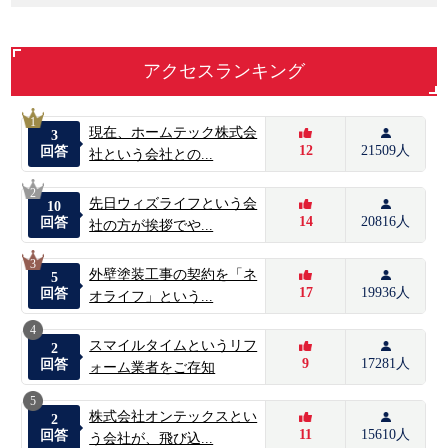
アクセスランキング
1
現在、ホームテック株式会
3
12
21509人
回答
社という会社との...
2
先日ウィズライフという会
10
14
20816人
回答
社の方が挨拶でや...
3
外壁塗装工事の契約を「ネ
5
17
19936人
回答
オライフ」という...
4
スマイルタイムというリフ
2
9
17281人
回答
ォーム業者をご存知
5
株式会社オンテックスとい
2
11
15610人
回答
う会社が、飛び込...