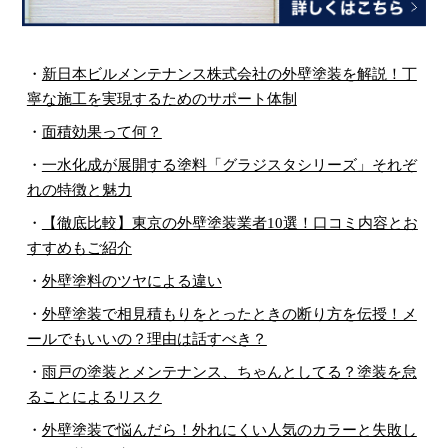
・
新日本ビルメンテナンス株式会社の外壁塗装を解説！丁
寧な施工を実現するためのサポート体制
・
面積効果って何？
・
一水化成が展開する塗料「グラジスタシリーズ」それぞ
れの特徴と魅力
・
【徹底比較】東京の外壁塗装業者10選！口コミ内容とお
すすめもご紹介
・
外壁塗料のツヤによる違い
・
外壁塗装で相見積もりをとったときの断り方を伝授！メ
ールでもいいの？理由は話すべき？
・
雨戸の塗装とメンテナンス、ちゃんとしてる？塗装を怠
ることによるリスク
・
外壁塗装で悩んだら！外れにくい人気のカラーと失敗し