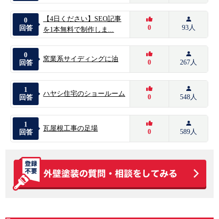
【4日ください】SEO記事
0
0
93人
回答
を1本無料で制作しま...
0
窯業系サイディングに油
0
267人
回答
1
ハヤシ住宅のショールーム
0
548人
回答
1
瓦屋根工事の足場
0
589人
回答