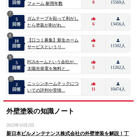
8
15569人
回答
フォーム 耐用年数
7
ガムテープを貼って剥がし
5
6
13456人
回答
たら塗装が剥がれ...
8
【口コミ募集】新生ホーム
10
6
11502人
回答
サービスというリ...
9
PGSホームという会社が、
5
5
11262人
回答
太陽光発電を無料と...
10
ニッシンホームテックにつ
2
11
10474人
回答
いての評判や苦情...
外壁塗装の知識ノート
2023年10月2日
新日本ビルメンテナンス株式会社の外壁塗装を解説！丁