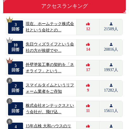
アクセスランキング
1
現在、ホームテック株式会
3
12
21509人
回答
社という会社との...
2
先日ウィズライフという会
10
14
20816人
回答
社の方が挨拶でや...
3
外壁塗装工事の契約を「ネ
5
17
19937人
回答
オライフ」という...
4
スマイルタイムというリフ
2
9
17282人
回答
ォーム業者をご存知
5
株式会社オンテックスとい
2
11
15611人
回答
う会社が、飛び込...
6
15年点検 大和ハウスのリ
4