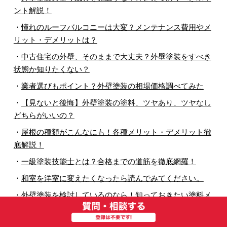
ント解説！
・
憧れのルーフバルコニーは大変？メンテナンス費用やメ
リット・デメリットは？
・
中古住宅の外壁、そのままで大丈夫？外壁塗装をすべき
状態か知りたくない？
・
業者選びもポイント？外壁塗装の相場価格調べてみた
・
【見ないと後悔】外壁塗装の塗料、ツヤあり、ツヤなし
どちらがいいの？
・
屋根の種類がこんなにも！各種メリット・デメリット徹
底解説！
・
一級塗装技能士とは？合格までの道筋を徹底網羅！
・
和室を洋室に変えたくなったら読んでみてください。
・
外壁塗装を検討しているのなら！知っておきたい塗料メ
ーカー5選！
・
そういえば知らない。外壁塗装の支払いのタイミングっ