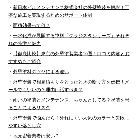
・
新日本ビルメンテナンス株式会社の外壁塗装を解説！丁
寧な施工を実現するためのサポート体制
・
面積効果って何？
・
一水化成が展開する塗料「グラジスタシリーズ」それぞ
れの特徴と魅力
・
【徹底比較】東京の外壁塗装業者10選！口コミ内容とお
すすめもご紹介
・
外壁塗料のツヤによる違い
・
外壁塗装で相見積もりをとったときの断り方を伝授！メ
ールでもいいの？理由は話すべき？
・
雨戸の塗装とメンテナンス、ちゃんとしてる？塗装を怠
ることによるリスク
・
外壁塗装で悩んだら！外れにくい人気のカラーと失敗し
やすい落とし穴
・
地元密着業者は安い？