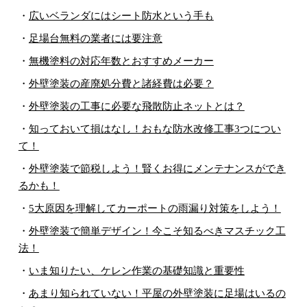
・
広いベランダにはシート防水という手も
・
足場台無料の業者には要注意
・
無機塗料の対応年数とおすすめメーカー
・
外壁塗装の産廃処分費と諸経費は必要？
・
外壁塗装の工事に必要な飛散防止ネットとは？
・
知っておいて損はなし！おもな防水改修工事3つについ
て！
・
外壁塗装で節税しよう！賢くお得にメンテナンスができ
るかも！
・
5大原因を理解してカーポートの雨漏り対策をしよう！
・
外壁塗装で簡単デザイン！今こそ知るべきマスチック工
法！
・
いま知りたい、ケレン作業の基礎知識と重要性
・
あまり知られていない！平屋の外壁塗装に足場はいるの