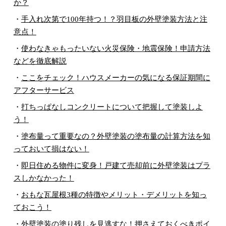
か？
・
手入れ次第で100年持つ！？羽目板の外壁塗装方法と注
意点！
・
使わなきゃもったいない火災保険・地震保険！申請方法
などを徹底解説
・
ここをチェック！ハウスメーカーの気になる保証期間に
アフターサービス
・
打ちっぱなしコンクリートについて把握して塗装しよ
う！
・
塗布量って重要なの？外壁塗装の塗布量の計算方法を知
っておいて損はない！
・
即日住める物件に変身！戸建て売却前に外壁塗装はプラ
スしかなかった！
・
おもな瓦屋根3種の特徴やメリット・デメリットを知っ
ておこう！
・
外壁塗装の塗り残しを見逃すな！押さえておくべきポイ