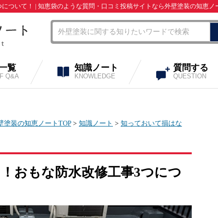
について！ | 知恵袋のような質問・口コミ投稿サイトなら外壁塗装の知恵ノ
A一覧
知識ノート
質問する
OF Q&A
KNOWLEDGE
QUESTION
壁塗装の知恵ノートTOP
>
知識ノート
>
知っておいて損はな
！おもな防水改修工事3つにつ