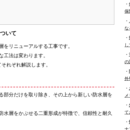
・
保
・
な
について
・
し
層をリニューアルする工事です。
・
な工法は変わります。
の
てそれぞれ解説します。
・
外
・
る部分だけを取り除き、その上から新しい防水層を
メ
・
て
防水層をかぶせる二重形成が特徴で、信頼性と耐久
・
ナ