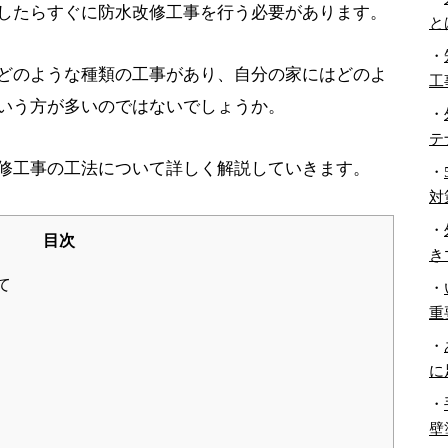
したらすぐに防水改修工事を行う必要があります。
と
・
どのような種類の工事があり、自分の家にはどのよ
工
いう方が多いのではないでしょうか。
・
テ
修工事の工法について詳しく解説していきます。
・
対
・
目次
き
て
・
重
・
に
・
壁