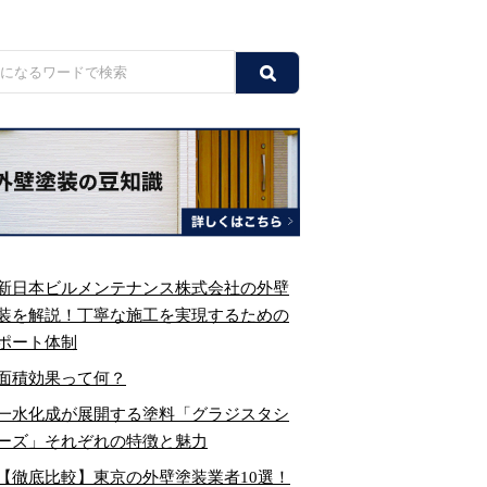
新日本ビルメンテナンス株式会社の外壁
装を解説！丁寧な施工を実現するための
ポート体制
面積効果って何？
一水化成が展開する塗料「グラジスタシ
ーズ」それぞれの特徴と魅力
【徹底比較】東京の外壁塗装業者10選！