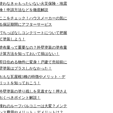
使わなきゃもったいない火災保険・地震
険！申請方法などを徹底解説
ここをチェック！ハウスメーカーの気に
る保証期間にアフターサービス
打ちっぱなしコンクリートについて把握
て塗装しよう！
塗布量って重要なの？外壁塗装の塗布量
計算方法を知っておいて損はない！
即日住める物件に変身！戸建て売却前に
壁塗装はプラスしかなかった！
おもな瓦屋根3種の特徴やメリット・デ
リットを知っておこう！
外壁塗装の塗り残しを見逃すな！押さえ
おくべきポイント解説！
憧れのルーフバルコニーは大変？メンテ
ンス費用やメリット・デメリットは？