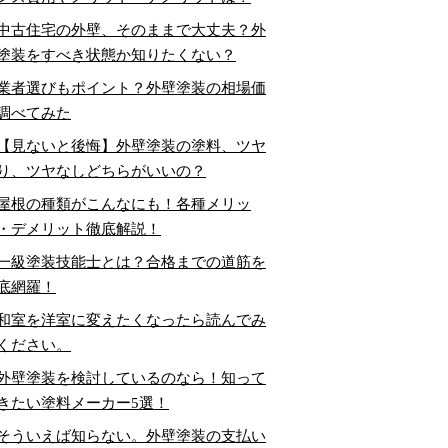
中古住宅の外壁、そのままで大丈夫？外
塗装をすべき状態か知りたくない？
業者選びもポイント？外壁塗装の相場価
調べてみた
【見ないと後悔】外壁塗装の塗料、ツヤ
り、ツヤなしどちらがいいの？
屋根の種類がこんなにも！各種メリッ
・デメリット徹底解説！
一級塗装技能士とは？合格までの道筋を
底網羅！
和室を洋室に変えたくなったら読んでみ
ください。
外壁塗装を検討しているのなら！知って
きたい塗料メーカー5選！
そういえば知らない。外壁塗装の支払い