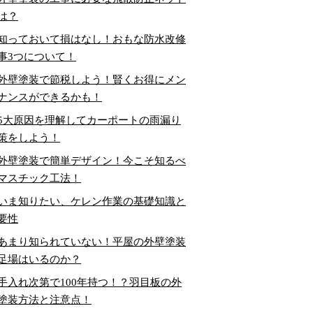
は？
知っておいて損はなし！おもな防水改修
事3つについて！
外壁塗装で節税しよう！賢くお得にメン
ナンスができるかも！
5大原因を理解してカーポートの雨漏り
策をしよう！
外壁塗装で簡単デザイン！今こそ知るべ
マスチック工法！
いま知りたい、ケレン作業の基礎知識と
要性
あまり知られていない！平屋の外壁塗装
足場はいるのか？
手入れ次第で100年持つ！？羽目板の外
塗装方法と注意点！