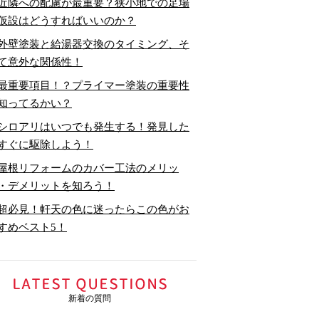
近隣への配慮が最重要？狭小地での足場
仮設はどうすればいいのか？
外壁塗装と給湯器交換のタイミング、そ
て意外な関係性！
最重要項目！？プライマー塗装の重要性
知ってるかい？
シロアリはいつでも発生する！発見した
すぐに駆除しよう！
屋根リフォームのカバー工法のメリッ
・デメリットを知ろう！
超必見！軒天の色に迷ったらこの色がお
すめベスト5！
新着の質問