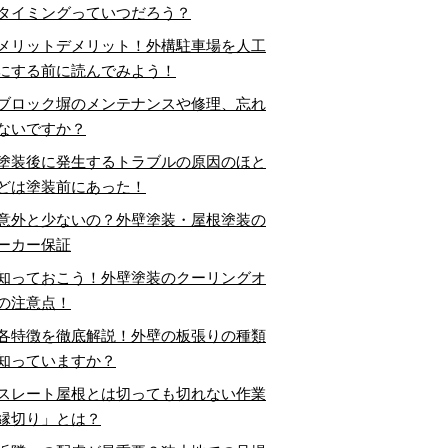
タイミングっていつだろう？
メリットデメリット！外構駐車場を人工
にする前に読んでみよう！
ブロック塀のメンテナンスや修理、忘れ
ないですか？
塗装後に発生するトラブルの原因のほと
どは塗装前にあった！
意外と少ないの？外壁塗装・屋根塗装の
ーカー保証
知っておこう！外壁塗装のクーリングオ
の注意点！
各特徴を徹底解説！外壁の板張りの種類
知っていますか？
スレート屋根とは切っても切れない作業
縁切り」とは？