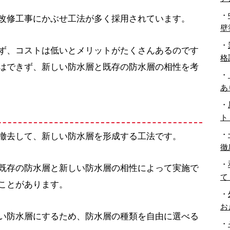
・
改修工事にかぶせ工法が多く採用されています。
壁
・
ず、コストは低いとメリットがたくさんあるのです
格
はできず、新しい防水層と既存の防水層の相性を考
・
あ
・
ト
・
撤去して、新しい防水層を形成する工法です。
徹
・
既存の防水層と新しい防水層の相性によって実施で
て
ことがあります。
・
お
い防水層にするため、防水層の種類を自由に選べる
・