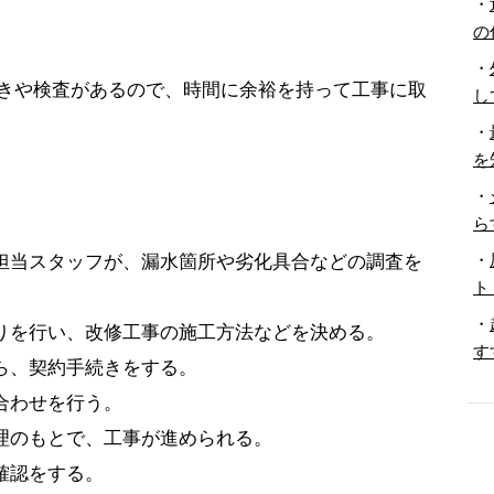
・
の
・
きや検査があるので、時間に余裕を持って工事に取
し
・
を
・
ら
・
の担当スタッフが、漏水箇所や劣化具合などの調査を
ト
・
もりを行い、改修工事の施工方法などを決める。
す
たら、契約手続きをする。
合わせを行う。
管理のもとで、工事が進められる。
確認をする。