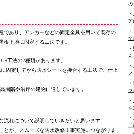
の
・
芝
・
種であり、アンカーなどの固定金具を用いて既存の
て
屋根下地に固定する工法です。
・
ん
US工法の2種類があります。
・
地に固定してから防水シートを接合する工法で、仕上
メ
・
、高層階や沿岸の建物に適しています。
フ
・
を
・
な流れについて説明していきたいと思います。
「
ことが、スムーズな防水改修工事実施につながりま