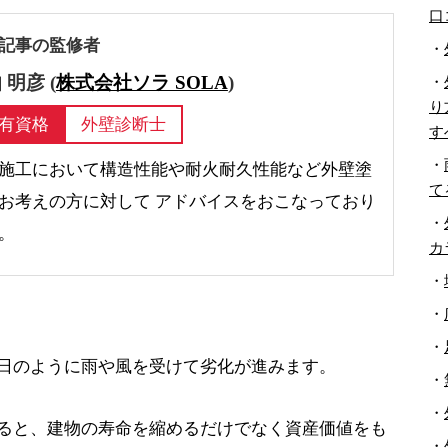
口
記事の監修者
・
 明彦 (
株式会社ソラ SOLA
)
・
り
有資格
外壁診断士
す
・
施工において構造性能や耐火耐久性能など外壁塗
て
お考えの方に対して アドバイスをおこなっており
・
。
カ
・
・
・
日のように雨や風を受けて劣化が進みます。
・
・
ると、建物の寿命を縮めるだけでなく資産価値をも
・