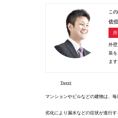
この
佐伯
所
外壁
装を
ます
Tweet
マンションやビルなどの建物は、毎
劣化により漏水などの症状が進行す