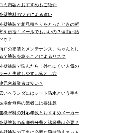
コミ内容とおすすめもご紹介
外壁塗料のツヤによる違い
外壁塗装で相見積もりをとったときの断
方を伝授！メールでもいいの？理由は話
べき？
雨戸の塗装とメンテナンス、ちゃんとし
る？塗装を怠ることによるリスク
外壁塗装で悩んだら！外れにくい人気の
ラーと失敗しやすい落とし穴
地元密着業者は安い？
広いベランダにはシート防水という手も
足場台無料の業者には要注意
無機塗料の対応年数とおすすめメーカー
外壁塗装の産廃処分費と諸経費は必要？
外壁塗装の工事に必要な飛散防止ネット