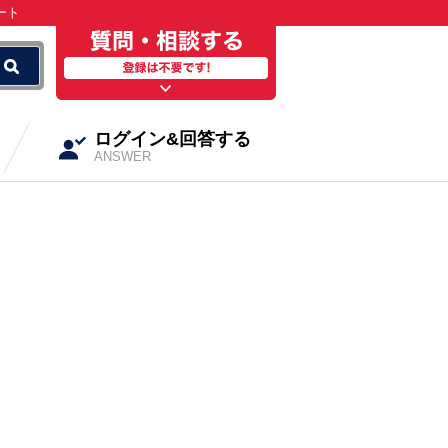
ート
ログイン&回答する
ANSWER