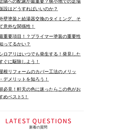
近隣への配慮が最重要？狭小地での足場
仮設はどうすればいいのか？
外壁塗装と給湯器交換のタイミング、そ
て意外な関係性！
最重要項目！？プライマー塗装の重要性
知ってるかい？
シロアリはいつでも発生する！発見した
すぐに駆除しよう！
屋根リフォームのカバー工法のメリッ
・デメリットを知ろう！
超必見！軒天の色に迷ったらこの色がお
すめベスト5！
新着の質問