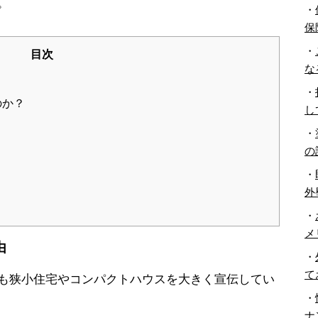
。
・
保
・
目次
な
・
のか？
し
・
の
・
外
・
メ
由
・
て
も狭小住宅やコンパクトハウスを大きく宣伝してい
・
ナ