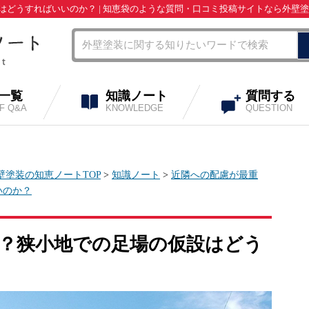
どうすればいいのか？ | 知恵袋のような質問・口コミ投稿サイトなら外壁
A一覧
知識ノート
質問する
OF Q&A
KNOWLEDGE
QUESTION
壁塗装の知恵ノートTOP
>
知識ノート
>
近隣への配慮が最重
いのか？
？狭小地での足場の仮設はどう