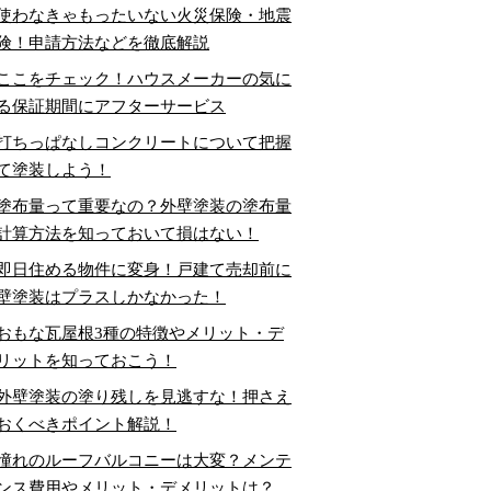
使わなきゃもったいない火災保険・地震
険！申請方法などを徹底解説
ここをチェック！ハウスメーカーの気に
る保証期間にアフターサービス
打ちっぱなしコンクリートについて把握
て塗装しよう！
塗布量って重要なの？外壁塗装の塗布量
計算方法を知っておいて損はない！
即日住める物件に変身！戸建て売却前に
壁塗装はプラスしかなかった！
おもな瓦屋根3種の特徴やメリット・デ
リットを知っておこう！
外壁塗装の塗り残しを見逃すな！押さえ
おくべきポイント解説！
憧れのルーフバルコニーは大変？メンテ
ンス費用やメリット・デメリットは？