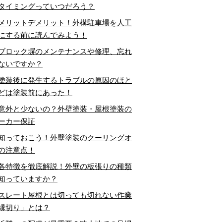
タイミングっていつだろう？
メリットデメリット！外構駐車場を人工
にする前に読んでみよう！
ブロック塀のメンテナンスや修理、忘れ
ないですか？
塗装後に発生するトラブルの原因のほと
どは塗装前にあった！
意外と少ないの？外壁塗装・屋根塗装の
ーカー保証
知っておこう！外壁塗装のクーリングオ
の注意点！
各特徴を徹底解説！外壁の板張りの種類
知っていますか？
スレート屋根とは切っても切れない作業
縁切り」とは？