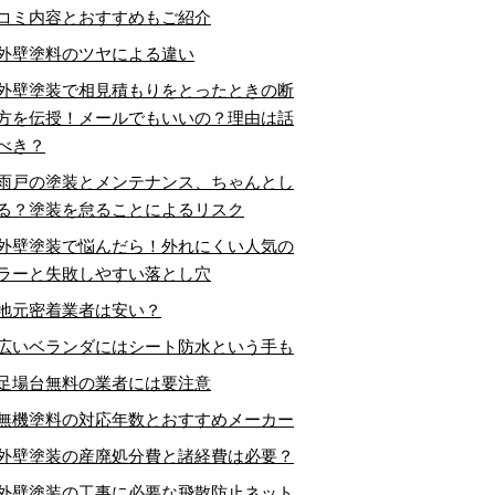
コミ内容とおすすめもご紹介
外壁塗料のツヤによる違い
外壁塗装で相見積もりをとったときの断
方を伝授！メールでもいいの？理由は話
べき？
雨戸の塗装とメンテナンス、ちゃんとし
る？塗装を怠ることによるリスク
外壁塗装で悩んだら！外れにくい人気の
ラーと失敗しやすい落とし穴
地元密着業者は安い？
広いベランダにはシート防水という手も
足場台無料の業者には要注意
無機塗料の対応年数とおすすめメーカー
外壁塗装の産廃処分費と諸経費は必要？
外壁塗装の工事に必要な飛散防止ネット