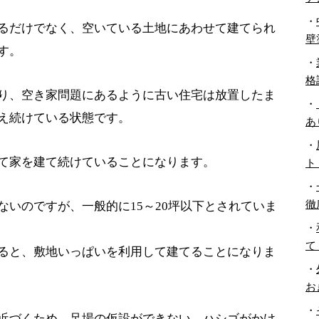
・
るだけでなく、空いている土地にあわせて建てられ
壁
す。
・
格
り、空き家問題にあるように古い住宅は放置したま
・
え続けている状態です。
あ
・
て家を建て続けていることになります。
ト
・
徹
いのですが、一般的に15～20坪以下とされていま
・
て
ると、敷地いっぱいを利用して建てることになりま
・
お
・
近づくため、足場の仮設ができない、ハシゴがかけ