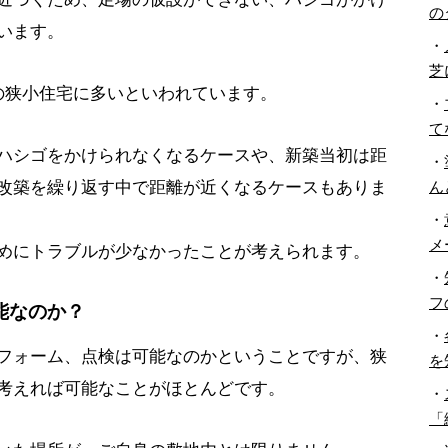
の
います。
・
芝
の狭小住宅に多いといわれています。
・
て
ハシゴをかけられなくなるケースや、新築当初は距
・
ん
改築を繰り返す中で距離が近くなるケースもありま
・
メ
めにトラブルが少なかったことが考えられます。
・
フ
能なのか？
・
フォーム、点検は可能なのかということですが、狭
を
考えれば可能なことがほとんどです。
・
「