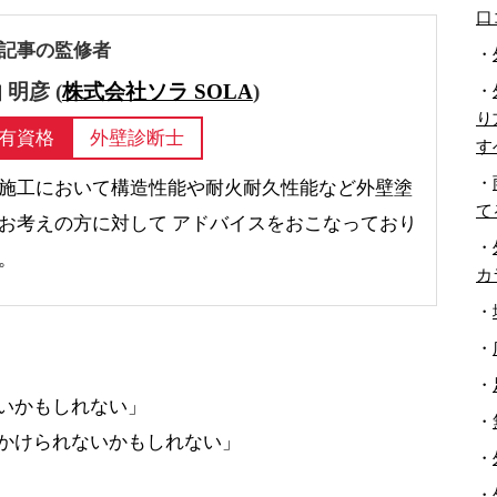
口
記事の監修者
・
 明彦 (
株式会社ソラ SOLA
)
・
り
有資格
外壁診断士
す
・
施工において構造性能や耐火耐久性能など外壁塗
て
お考えの方に対して アドバイスをおこなっており
・
。
カ
・
・
・
いかもしれない」
・
かけられないかもしれない」
・
・