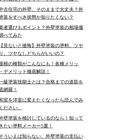
中古住宅の外壁、そのままで大丈夫？外
塗装をすべき状態か知りたくない？
業者選びもポイント？外壁塗装の相場価
調べてみた
【見ないと後悔】外壁塗装の塗料、ツヤ
り、ツヤなしどちらがいいの？
屋根の種類がこんなにも！各種メリッ
・デメリット徹底解説！
一級塗装技能士とは？合格までの道筋を
底網羅！
和室を洋室に変えたくなったら読んでみ
ください。
外壁塗装を検討しているのなら！知って
きたい塗料メーカー5選！
そういえば知らない。外壁塗装の支払い