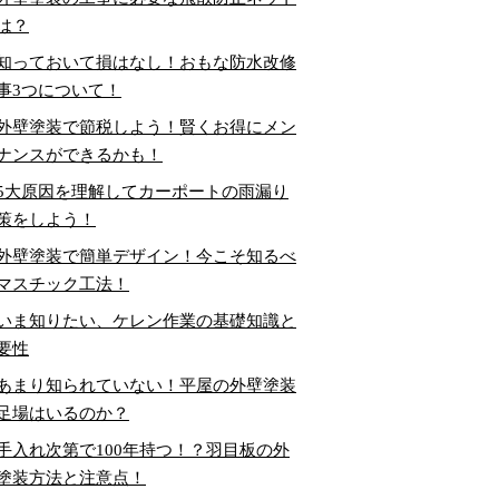
は？
知っておいて損はなし！おもな防水改修
事3つについて！
外壁塗装で節税しよう！賢くお得にメン
ナンスができるかも！
5大原因を理解してカーポートの雨漏り
策をしよう！
外壁塗装で簡単デザイン！今こそ知るべ
マスチック工法！
いま知りたい、ケレン作業の基礎知識と
要性
あまり知られていない！平屋の外壁塗装
足場はいるのか？
手入れ次第で100年持つ！？羽目板の外
塗装方法と注意点！