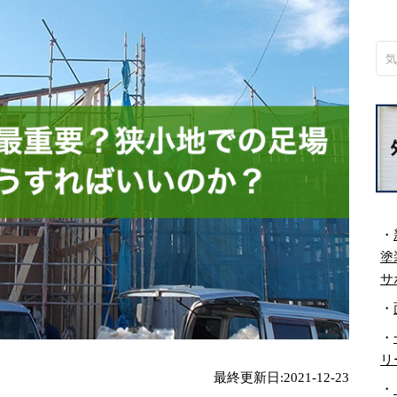
・
塗
サ
・
・
リ
最終更新日:2021-12-23
・