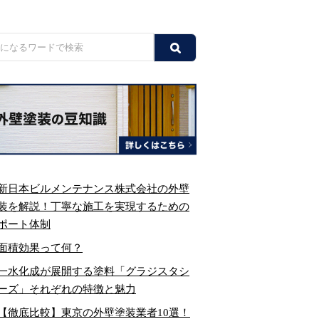
新日本ビルメンテナンス株式会社の外壁
装を解説！丁寧な施工を実現するための
ポート体制
面積効果って何？
一水化成が展開する塗料「グラジスタシ
ーズ」それぞれの特徴と魅力
【徹底比較】東京の外壁塗装業者10選！