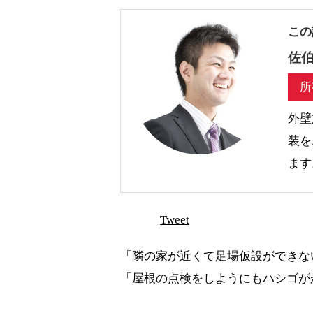
この
佐伯
所
外壁
装を
ます
Tweet
「隣の家が近くて足場仮設ができな
「屋根の点検をしようにもハシゴが