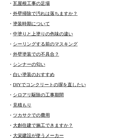
・
瓦屋根工事の足場
・
外壁掃除で汚れは落ちますか？
・
塗装時期について
・
中塗りと上塗りの色味の違い
・
シーリングする前のマスキング
・
外壁塗装での不具合？
・
シンナーの匂い
・
白い塗装のおすすめ
・
DIYでコンクリートの塀を直したい
・
シロアリ駆除の工事期間
・
見積もり
・
ツカサクでの費用
・
大創住建で施工できますか？
・
大栄建設が使うメーカー