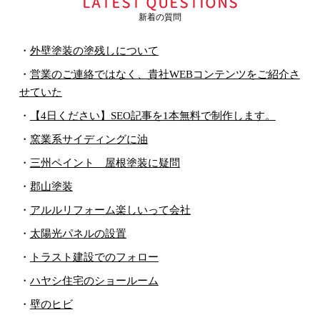
新着の質問
・
外壁塗装の塗残しについて
・
営業のご連絡ではなく、貴社WEBコンテンツをご紹介さ
せていた
・
【4日ください】SEO記事を1本無料で制作します。
・
窯業系サイディングに油
・
三州ペイント 屋根塗装に疑問
・
郡山塗装
・
アルルリフォーム楽しいって会社
・
太陽光パネルの設置
・
トラスト建設でのフォロー
・
ハヤシ住宅のショールーム
・
壁のヒビ