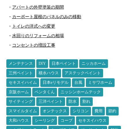
・
アパートの外壁塗装の期間
・
カーポート屋根のパネルのみの移動
・
トイレの洋式への変更
・
水回りのリフォームの相場
・
コンセントの増設工事
メンテナンス
DIY
日本ペイント
ニッカホーム
三州ペイント
積水ハウス
アステックペイント
セキスイハイム
日本eリモデル
台風
ミサワホーム
京阪ホーム
ペンタくん
ニッシンホームテック
サイティング
三洋ペイント
防水
割れ
スマイルタイム
オンテックス
シリコン
費用
節約
大和ハウス
シーリング
コープ
セキスイハウス