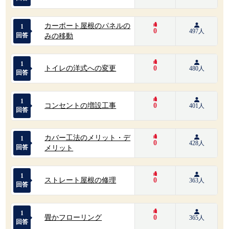
カーポート屋根のパネルの
1
0
497人
回答
みの移動
1
トイレの洋式への変更
0
480人
回答
1
コンセントの増設工事
0
401人
回答
カバー工法のメリット・デ
1
0
428人
回答
メリット
1
ストレート屋根の修理
0
363人
回答
1
畳かフローリング
0
365人
回答