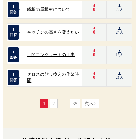
1
鋼板の屋根材について
0
22人
回答
1
キッチンの高さを変えたい
0
24人
回答
1
土間コンクリートの工事
0
18人
回答
クロスの貼り換えの作業時
1
0
21人
回答
間
1
2
…
35
次へ>