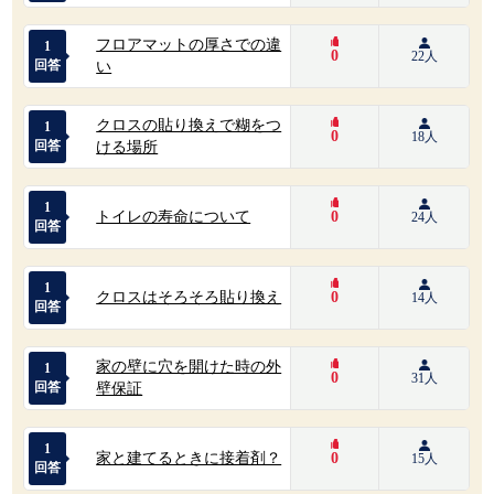
フロアマットの厚さでの違
1
0
22人
回答
い
クロスの貼り換えで糊をつ
1
0
18人
回答
ける場所
1
トイレの寿命について
0
24人
回答
1
クロスはそろそろ貼り換え
0
14人
回答
家の壁に穴を開けた時の外
1
0
31人
回答
壁保証
1
家と建てるときに接着剤？
0
15人
回答