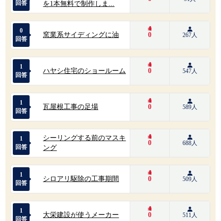
回答
を1本無料で制作しま...
0
窯業系サイディングに油
0
267人
回答
1
ハヤシ住宅のショールーム
0
547人
回答
1
瓦屋根工事の足場
0
589人
回答
シーリングする前のマスキ
1
0
688人
回答
ング
1
シロアリ駆除の工事期間
0
509人
回答
1
大栄建設が使うメーカー
0
511人
回答