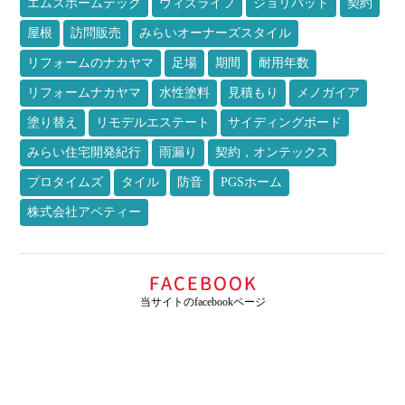
エムズホームテック
ウィズライフ
ジョリパット
契約
屋根
訪問販売
みらいオーナーズスタイル
リフォームのナカヤマ
足場
期間
耐用年数
リフォームナカヤマ
水性塗料
見積もり
メノガイア
塗り替え
リモデルエステート
サイディングボード
みらい住宅開発紀行
雨漏り
契約，オンテックス
プロタイムズ
タイル
防音
PGSホーム
株式会社アペティー
当サイトのfacebookページ