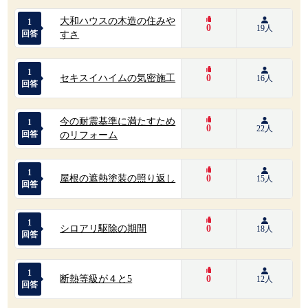
大和ハウスの木造の住みや
1
0
19人
回答
すさ
1
セキスイハイムの気密施工
0
16人
回答
今の耐震基準に満たすため
1
0
22人
回答
のリフォーム
1
屋根の遮熱塗装の照り返し
0
15人
回答
1
シロアリ駆除の期間
0
18人
回答
1
断熱等級が４と5
0
12人
回答