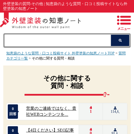
外壁塗装の質問-その他 | 知恵袋のような質問・口コミ投稿サイトなら外
壁塗装の知恵ノート
知恵袋のような質問・口コミ投稿サイト 外壁塗装の知恵ノートTOP
>
質問
カテゴリ一覧
> その他に関する質問・相談
その他に関する
質問・相談
営業のご連絡ではなく、貴
0
1
114人
回答
社WEBコンテンツを...
【4日ください】SEO記事
0
0
91人