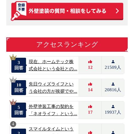
アクセスランキング
1
現在、ホームテック株
3
12
21509人
回答
式会社という会社との...
2
先日ウィズライフとい
10
14
20816人
回答
う会社の方が挨拶でや...
3
外壁塗装工事の契約を
5
17
19937人
回答
「ネオライフ」という...
4
スマイルタイムという
2