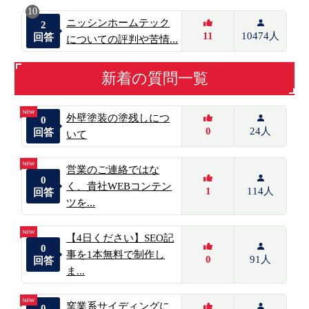
10
ニッシンホームテック
2
11
10474人
回答
についての評判や苦情...
新着の質問一覧
外壁塗装の塗残しにつ
0
0
24人
回答
いて
営業のご連絡ではな
0
く、貴社WEBコンテン
1
114人
回答
ツを...
【4日ください】SEO記
0
事を1本無料で制作し
0
91人
回答
ま...
窯業系サイディングに
0