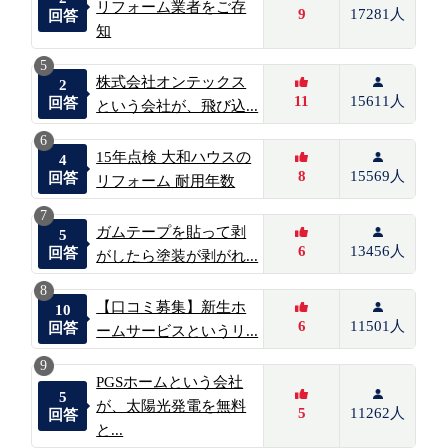
リフォーム業者をご存
9
17281人
回答
知
5
株式会社オンテックス
2
11
15611人
回答
という会社が、飛び込...
6
15年点検 大和ハウスの
4
8
15569人
回答
リフォーム 耐用年数
7
ガムテープを貼って剥
5
6
13456人
回答
がしたら塗装が剥がれ...
8
【口コミ募集】新生ホ
10
6
11501人
回答
ームサービスというリ...
9
PGSホームという会社
5
が、太陽光発電を無料
5
11262人
回答
と...