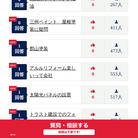
0
267人
回答
油
三州ペイント 屋根塗
0
0
411人
回答
装に疑問
1
郡山塗装
0
473人
回答
アルルリフォーム楽し
1
0
553人
回答
いって会社
1
太陽光パネルの設置
0
517人
回答
トラスト建設でのフォ
1
0
406人
回答
ロー
ハヤシ住宅のショール