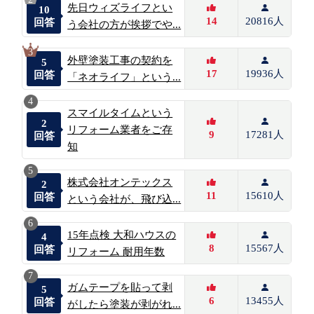
先日ウィズライフとい
10
14
20816人
回答
う会社の方が挨拶でや...
3
外壁塗装工事の契約を
5
17
19936人
回答
「ネオライフ」という...
4
スマイルタイムという
2
リフォーム業者をご存
9
17281人
回答
知
5
株式会社オンテックス
2
11
15610人
回答
という会社が、飛び込...
6
15年点検 大和ハウスの
4
8
15567人
回答
リフォーム 耐用年数
7
ガムテープを貼って剥
5
6
13455人
回答
がしたら塗装が剥がれ...