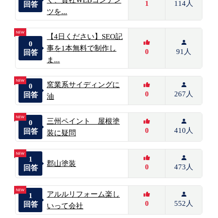
1
114人
回答
ツを...
【4日ください】SEO記
0
事を1本無料で制作し
0
91人
回答
ま...
窯業系サイディングに
0
0
267人
回答
油
三州ペイント 屋根塗
0
0
410人
回答
装に疑問
1
郡山塗装
0
473人
回答
アルルリフォーム楽し
1
0
552人
回答
いって会社