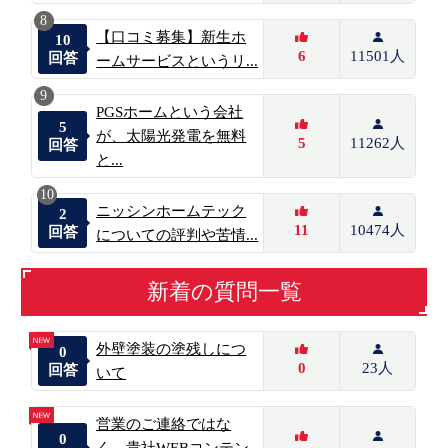
8
【口コミ募集】新生ホ
10
6
11501人
回答
ームサービスというリ...
9
PGSホームという会社
5
が、太陽光発電を無料
5
11262人
回答
と...
10
ニッシンホームテック
2
11
10474人
回答
についての評判や苦情...
新着の質問一覧
外壁塗装の塗残しにつ
0
0
23人
回答
いて
営業のご連絡ではな
0
く、貴社WEBコンテン