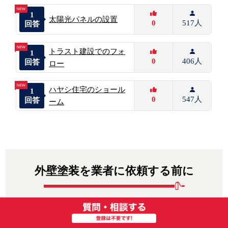
1
太陽光パネルの設置
0
517人
回答
トラスト建設でのフォ
1
0
406人
回答
ロー
ハヤシ住宅のショール
1
0
547人
回答
ーム
外壁塗装を業者に依頼する前に