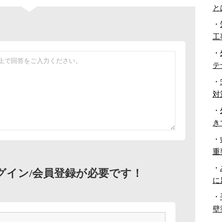
と
・
工
・
テ
・
対
・
き
・
重
・
グイン/会員登録が必要です！
に
・
壁