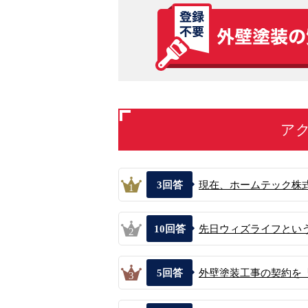
ア
3
回答
現在、ホームテック株式
1
10
回答
先日ウィズライフという
2
5
回答
外壁塗装工事の契約を「
3