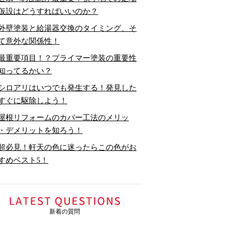
仮設はどうすればいいのか？
外壁塗装と給湯器交換のタイミング、そ
て意外な関係性！
最重要項目！？プライマー塗装の重要性
知ってるかい？
シロアリはいつでも発生する！発見した
すぐに駆除しよう！
屋根リフォームのカバー工法のメリッ
・デメリットを知ろう！
超必見！軒天の色に迷ったらこの色がお
すめベスト5！
新着の質問