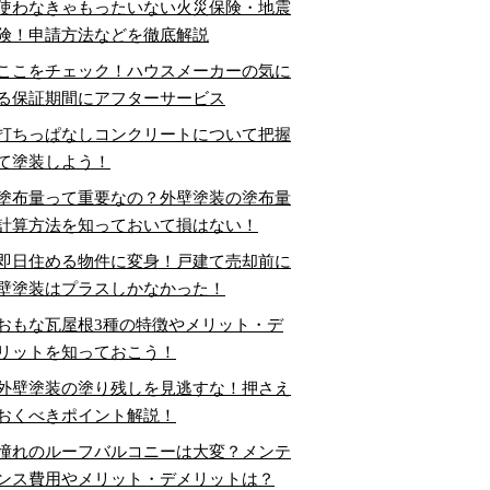
使わなきゃもったいない火災保険・地震
険！申請方法などを徹底解説
ここをチェック！ハウスメーカーの気に
る保証期間にアフターサービス
打ちっぱなしコンクリートについて把握
て塗装しよう！
塗布量って重要なの？外壁塗装の塗布量
計算方法を知っておいて損はない！
即日住める物件に変身！戸建て売却前に
壁塗装はプラスしかなかった！
おもな瓦屋根3種の特徴やメリット・デ
リットを知っておこう！
外壁塗装の塗り残しを見逃すな！押さえ
おくべきポイント解説！
憧れのルーフバルコニーは大変？メンテ
ンス費用やメリット・デメリットは？