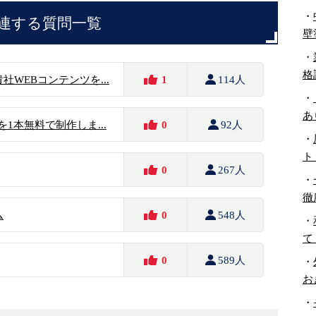
・
連する質問一覧
壁
・
格
WEBコンテンツを...
1
114人
・
あ
を1本無料で制作しま...
0
92人
・
ト
0
267人
・
徹
ム
0
548人
・
て
0
589人
・
お
・