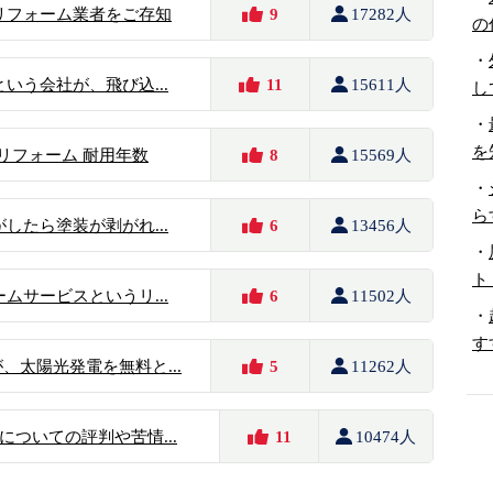
リフォーム業者をご存知
9
17282人
の
・
いう会社が、飛び込...
11
15611人
し
・
を
のリフォーム 耐用年数
8
15569人
・
ら
したら塗装が剥がれ...
6
13456人
・
ト
ムサービスというリ...
6
11502人
・
す
、太陽光発電を無料と...
5
11262人
ついての評判や苦情...
11
10474人