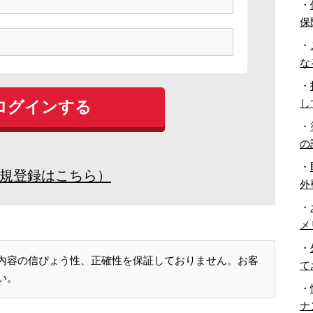
・
保
・
な
・
し
・
の
・
規登録はこちら）
外
・
メ
・
内容の信ぴょう性、正確性を保証しておりません。お客
て
い。
・
ナ