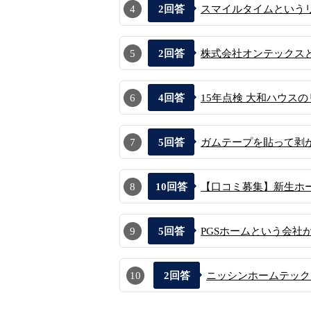
4
2
回答
スマイルタイムという
5
2
回答
株式会社オンテックスと
6
4
回答
15年点検 大和ハウス
7
5
回答
ガムテープを貼って剥が
8
10
回答
【口コミ募集】新生ホー
9
5
回答
PGSホームという会社が
10
2
回答
ニッシンホームテックに