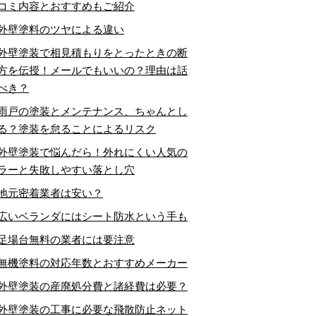
コミ内容とおすすめもご紹介
外壁塗料のツヤによる違い
外壁塗装で相見積もりをとったときの断
方を伝授！メールでもいいの？理由は話
べき？
雨戸の塗装とメンテナンス、ちゃんとし
る？塗装を怠ることによるリスク
外壁塗装で悩んだら！外れにくい人気の
ラーと失敗しやすい落とし穴
地元密着業者は安い？
広いベランダにはシート防水という手も
足場台無料の業者には要注意
無機塗料の対応年数とおすすめメーカー
外壁塗装の産廃処分費と諸経費は必要？
外壁塗装の工事に必要な飛散防止ネット