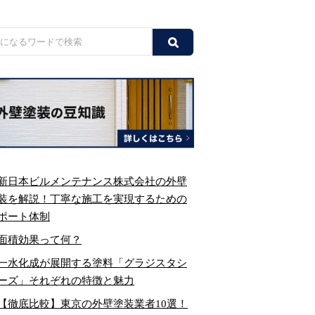
新日本ビルメンテナンス株式会社の外壁
装を解説！丁寧な施工を実現するための
ポート体制
面積効果って何？
一水化成が展開する塗料「グラジスタシ
ーズ」それぞれの特徴と魅力
【徹底比較】東京の外壁塗装業者10選！