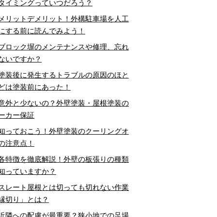
タイミングっていつだろう？
メリットデメリット！外構駐車場を人工
にする前に読んでみよう！
ブロック塀のメンテナンスや修理、忘れ
ないですか？
塗装後に発生するトラブルの原因のほと
どは塗装前にあった！
意外と少ないの？外壁塗装・屋根塗装の
ーカー保証
知っておこう！外壁塗装のクーリングオ
の注意点！
各特徴を徹底解説！外壁の板張りの種類
知っていますか？
スレート屋根とは切っても切れない作業
縁切り」とは？
近隣への配慮が最重要？狭小地での足場