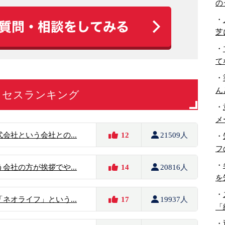
の
・
芝
・
て
・
ん
クセスランキング
・
メ
会社という会社との...
12
21509人
・
フ
・
会社の方が挨拶でや...
14
20816人
を
・
ネオライフ」という...
17
19937人
「
・