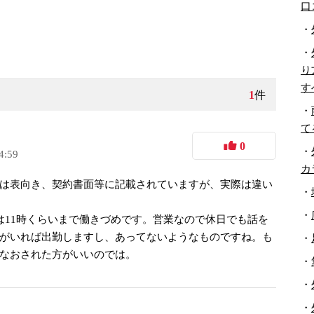
口
・
・
り
す
1
件
・
て
0
・
4:59
カ
は表向き、契約書面等に記載されていますが、実際は違い
・
・
は11時くらいまで働きづめです。営業なので休日でも話を
がいれば出勤しますし、あってないようなものですね。も
・
なおされた方がいいのでは。
・
・
・