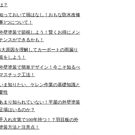
は？
知っておいて損はなし！おもな防水改修
事3つについて！
外壁塗装で節税しよう！賢くお得にメン
ナンスができるかも！
5大原因を理解してカーポートの雨漏り
策をしよう！
外壁塗装で簡単デザイン！今こそ知るべ
マスチック工法！
いま知りたい、ケレン作業の基礎知識と
要性
あまり知られていない！平屋の外壁塗装
足場はいるのか？
手入れ次第で100年持つ！？羽目板の外
塗装方法と注意点！