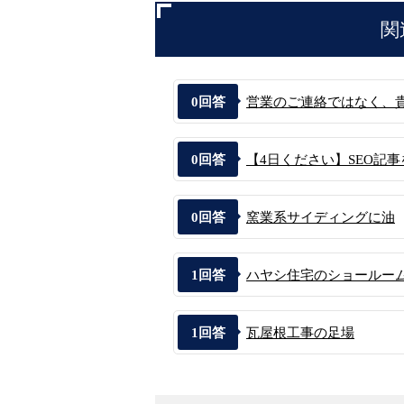
関
0
回答
営業のご連絡ではなく、貴社
0
回答
【4日ください】SEO記事
0
回答
窯業系サイディングに油
1
回答
ハヤシ住宅のショールー
1
回答
瓦屋根工事の足場