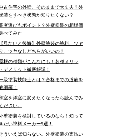
中古住宅の外壁、そのままで大丈夫？外
塗装をすべき状態か知りたくない？
業者選びもポイント？外壁塗装の相場価
調べてみた
【見ないと後悔】外壁塗装の塗料、ツヤ
り、ツヤなしどちらがいいの？
屋根の種類がこんなにも！各種メリッ
・デメリット徹底解説！
一級塗装技能士とは？合格までの道筋を
底網羅！
和室を洋室に変えたくなったら読んでみ
ください。
外壁塗装を検討しているのなら！知って
きたい塗料メーカー5選！
そういえば知らない。外壁塗装の支払い