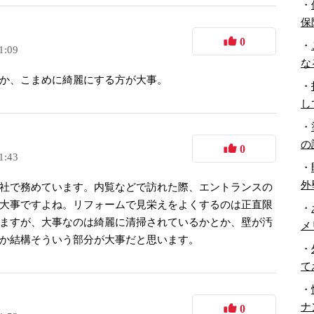
・
保
0
・
1:09
な
か、こまめに綺麗にする方が大事。
・
し
・
の
0
1:43
・
外
社で務めています。内覧などで訪れた際、エントランスの
大事ですよね。リフォームで見栄えをよくするのは正直限
・
ますが、大事なのは綺麗に清掃されているかとか、壁が汚
メ
か結構そういう部分が大事だと思います。
・
て
・
ナ
0