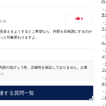
の
・
芝
0
2:30
・
て
見栄えをよくするとご希望なら、内壁を石材調にするのが
・
っと印象変わりますよ。
ん
・
メ
・
内容の信ぴょう性、正確性を保証しておりません。お客
フ
い。
・
を
・
連する質問一覧
「
・