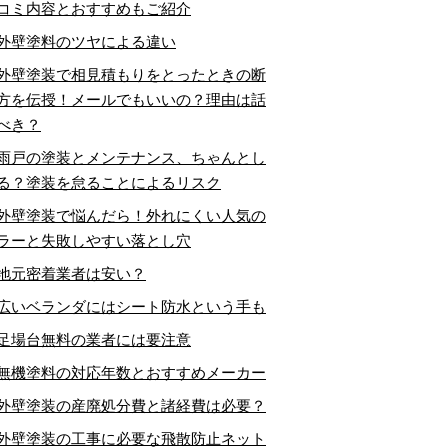
コミ内容とおすすめもご紹介
外壁塗料のツヤによる違い
外壁塗装で相見積もりをとったときの断
方を伝授！メールでもいいの？理由は話
べき？
雨戸の塗装とメンテナンス、ちゃんとし
る？塗装を怠ることによるリスク
外壁塗装で悩んだら！外れにくい人気の
ラーと失敗しやすい落とし穴
地元密着業者は安い？
広いベランダにはシート防水という手も
足場台無料の業者には要注意
無機塗料の対応年数とおすすめメーカー
外壁塗装の産廃処分費と諸経費は必要？
外壁塗装の工事に必要な飛散防止ネット