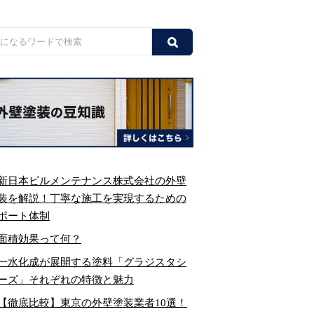
新日本ビルメンテナンス株式会社の外壁
装を解説！丁寧な施工を実現するための
ポート体制
面積効果って何？
一水化成が展開する塗料「グラジスタシ
ーズ」それぞれの特徴と魅力
【徹底比較】東京の外壁塗装業者10選！