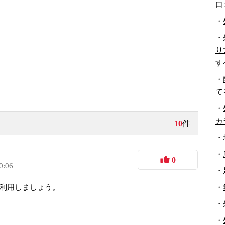
口
・
・
り
す
・
て
・
カ
10
件
・
・
0
0:06
・
・
利用しましょう。
・
・