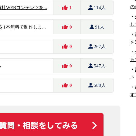
の
WEBコンテンツを...
1
114人
・
し
を1本無料で制作しま...
0
91人
・
を
0
267人
・
ら
ム
0
547人
・
ト
0
588人
・
す