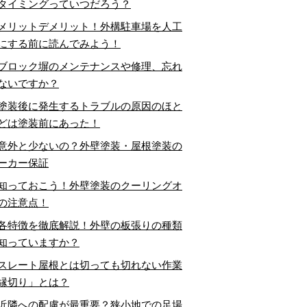
タイミングっていつだろう？
メリットデメリット！外構駐車場を人工
にする前に読んでみよう！
ブロック塀のメンテナンスや修理、忘れ
ないですか？
塗装後に発生するトラブルの原因のほと
どは塗装前にあった！
意外と少ないの？外壁塗装・屋根塗装の
ーカー保証
知っておこう！外壁塗装のクーリングオ
の注意点！
各特徴を徹底解説！外壁の板張りの種類
知っていますか？
スレート屋根とは切っても切れない作業
縁切り」とは？
近隣への配慮が最重要？狭小地での足場