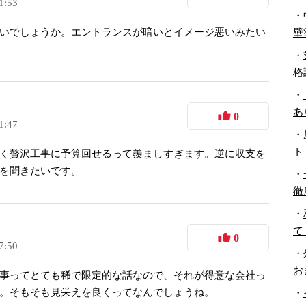
1:53
・
いでしょうか。エントランスが暗いとイメージ悪いみたい
壁
・
格
・
あ
0
1:47
・
ト
く贅沢工事に予算回せるって羨ましすぎます。逆に収支を
を聞きたいです。
・
徹
・
て
0
7:50
・
お
事ってとても稀で限定的な話なので、それが得意な会社っ
。そもそも見栄えを良くってなんでしょうね。
・