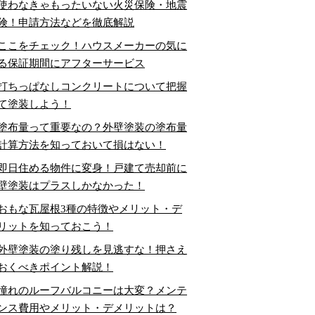
使わなきゃもったいない火災保険・地震
険！申請方法などを徹底解説
ここをチェック！ハウスメーカーの気に
る保証期間にアフターサービス
打ちっぱなしコンクリートについて把握
て塗装しよう！
塗布量って重要なの？外壁塗装の塗布量
計算方法を知っておいて損はない！
即日住める物件に変身！戸建て売却前に
壁塗装はプラスしかなかった！
おもな瓦屋根3種の特徴やメリット・デ
リットを知っておこう！
外壁塗装の塗り残しを見逃すな！押さえ
おくべきポイント解説！
憧れのルーフバルコニーは大変？メンテ
ンス費用やメリット・デメリットは？