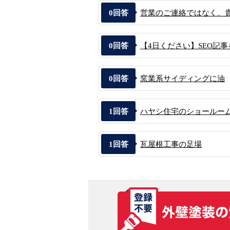
0
回答
営業のご連絡ではなく、貴社
0
回答
【4日ください】SEO記事
0
回答
窯業系サイディングに油
1
回答
ハヤシ住宅のショールー
1
回答
瓦屋根工事の足場