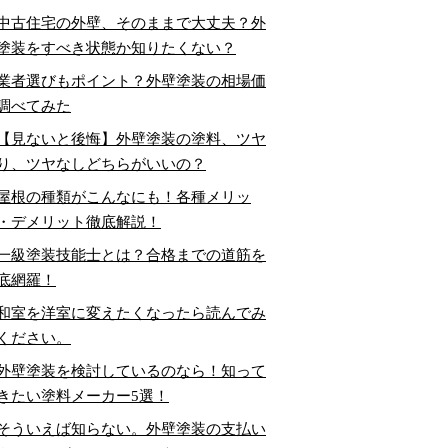
中古住宅の外壁、そのままで大丈夫？外
塗装をすべき状態か知りたくない？
業者選びもポイント？外壁塗装の相場価
調べてみた
【見ないと後悔】外壁塗装の塗料、ツヤ
り、ツヤなしどちらがいいの？
屋根の種類がこんなにも！各種メリッ
・デメリット徹底解説！
一級塗装技能士とは？合格までの道筋を
底網羅！
和室を洋室に変えたくなったら読んでみ
ください。
外壁塗装を検討しているのなら！知って
きたい塗料メーカー5選！
そういえば知らない。外壁塗装の支払い