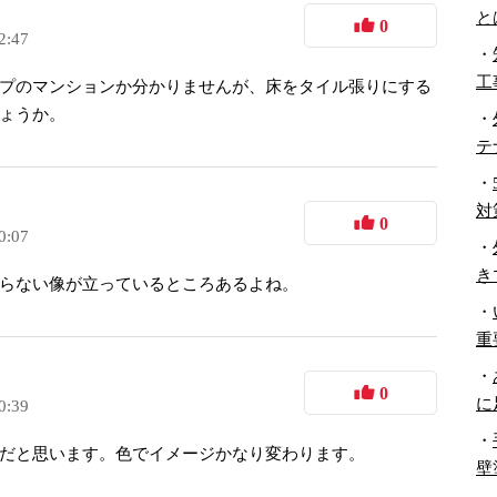
と
0
2:47
・
工
プのマンションか分かりませんが、床をタイル張りにする
ょうか。
・
テ
・
対
0
0:07
・
き
らない像が立っているところあるよね。
・
重
・
0
に
0:39
・
だと思います。色でイメージかなり変わります。
壁