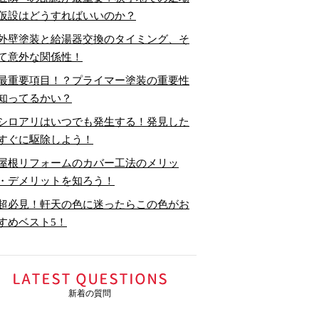
仮設はどうすればいいのか？
外壁塗装と給湯器交換のタイミング、そ
て意外な関係性！
最重要項目！？プライマー塗装の重要性
知ってるかい？
シロアリはいつでも発生する！発見した
すぐに駆除しよう！
屋根リフォームのカバー工法のメリッ
・デメリットを知ろう！
超必見！軒天の色に迷ったらこの色がお
すめベスト5！
新着の質問