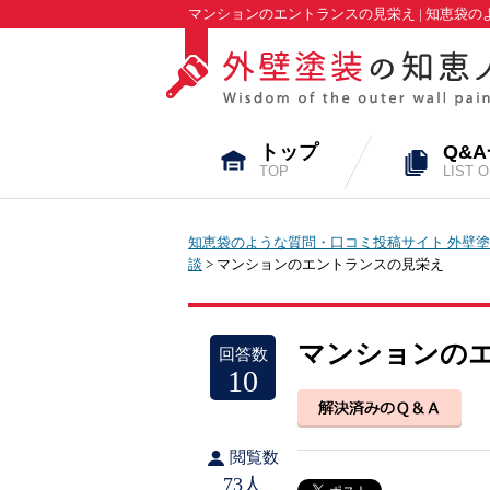
マンションのエントランスの見栄え | 知恵袋
トップ
Q&
TOP
LIST 
知恵袋のような質問・口コミ投稿サイト 外壁塗
談
> マンションのエントランスの見栄え
マンションの
回答数
10
閲覧数
73人