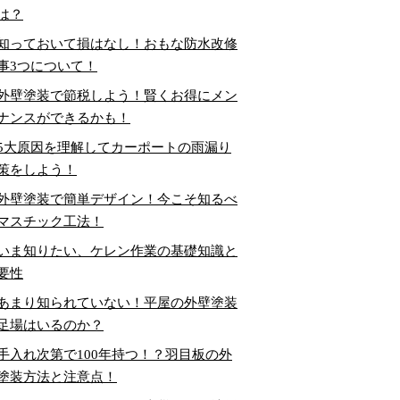
は？
知っておいて損はなし！おもな防水改修
事3つについて！
外壁塗装で節税しよう！賢くお得にメン
ナンスができるかも！
5大原因を理解してカーポートの雨漏り
策をしよう！
外壁塗装で簡単デザイン！今こそ知るべ
マスチック工法！
いま知りたい、ケレン作業の基礎知識と
要性
あまり知られていない！平屋の外壁塗装
足場はいるのか？
手入れ次第で100年持つ！？羽目板の外
塗装方法と注意点！