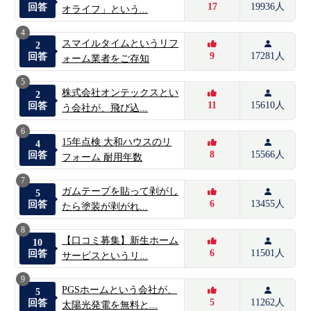
17
19936人
回答
オライフ」という...
4
スマイルタイムというリフ
2
9
17281人
回答
ォーム業者をご存知
5
株式会社オンテックスとい
2
11
15610人
回答
う会社が、飛び込...
6
15年点検 大和ハウスのリ
4
8
15566人
回答
フォーム 耐用年数
7
ガムテープを貼って剥がし
5
6
13455人
回答
たら塗装が剥がれ...
8
【口コミ募集】新生ホーム
10
6
11501人
回答
サービスというリ...
9
PGSホームという会社が、
5
5
11262人
回答
太陽光発電を無料と...