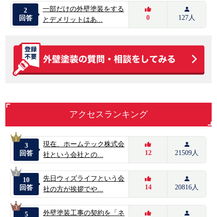
一部だけの外壁塗装をする
2
0
127人
回答
とデメリットはあ...
アクセスランキング
1
現在、ホームテック株式会
3
12
21509人
回答
社という会社との...
2
先日ウィズライフという会
10
14
20816人
回答
社の方が挨拶でや...
3
外壁塗装工事の契約を「ネ
5