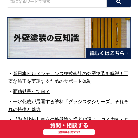
・
新日本ビルメンテナンス株式会社の外壁塗装を解説！丁
寧な施工を実現するためのサポート体制
・
面積効果って何？
・
一水化成が展開する塗料「グラジスタシリーズ」それぞ
れの特徴と魅力
・
【徹底比較】東京の外壁塗装業者10選！口コミ内容とお
すすめもご紹介
・
外壁塗料のツヤによる違い