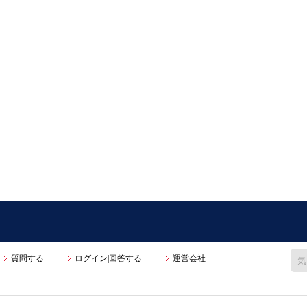
質問する
ログイン|回答する
運営会社