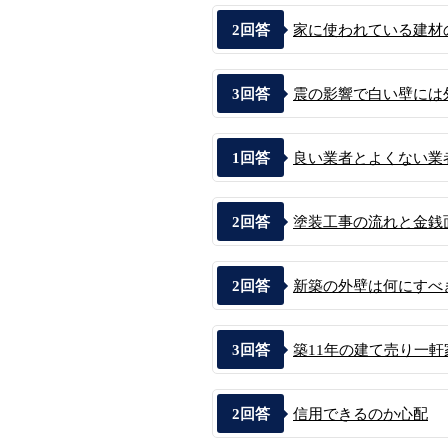
2
回答
家に使われている建材
3
回答
震の影響で白い壁には外
1
回答
良い業者とよくない業
2
回答
塗装工事の流れと金銭
2
回答
新築の外壁は何にすべ
3
回答
築11年の建て売り一軒
2
回答
信用できるのか心配