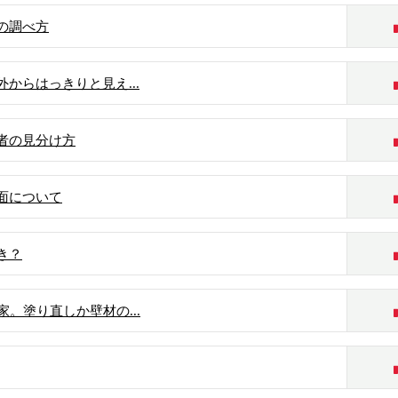
の調べ方
からはっきりと見え...
者の見分け方
面について
き？
家。塗り直しか壁材の...