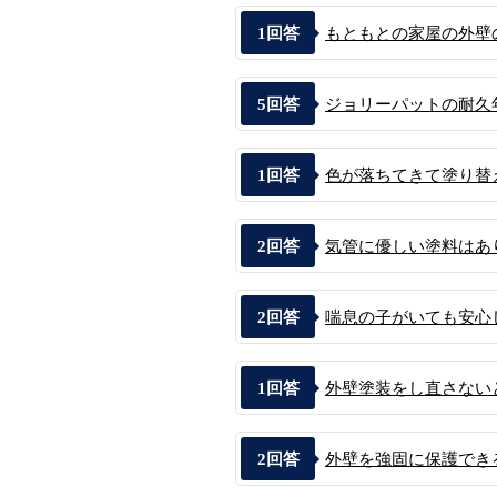
1
回答
もともとの家屋の外壁の
5
回答
ジョリーパットの耐久年
1
回答
色が落ちてきて塗り替え
2
回答
気管に優しい塗料はあ
2
回答
喘息の子がいても安心し
1
回答
外壁塗装をし直さない
2
回答
外壁を強固に保護でき