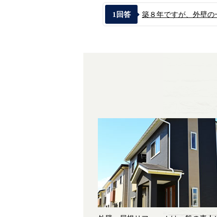
1
回答
築８年ですが、外壁の一