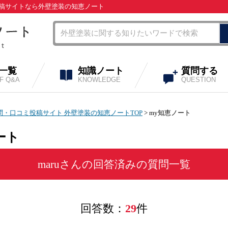
ミ投稿サイトなら外壁塗装の知恵ノート
A一覧
知識ノート
質問する
OF Q&A
KNOWLEDGE
QUESTION
・口コミ投稿サイト 外壁塗装の知恵ノートTOP
> my知恵ノート
ート
maru
さんの回答済みの質問一覧
回答数：
29
件