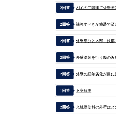
2
回答
ALCの二階建て外壁塗
2
回答
補強すべきか塗装で済
2
回答
外壁部分と木部・鉄部
2
回答
外壁塗装を行う際の近
2
回答
外壁の経年劣化が目に
1
回答
不安解消
2
回答
光触媒塗料の外壁はど