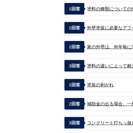
1
回答
塗料の種類についての
1
回答
外壁塗装に必要なアフ
1
回答
家の外壁は、何年毎に
3
回答
塗料の違いによって耐久
1
回答
塗装の剥がれ
2
回答
補助金の出る場合、一括
3
回答
コンクリート打ちっ放