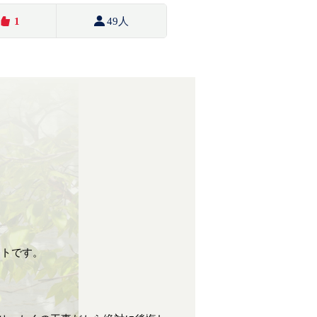
1
49人
イトです。