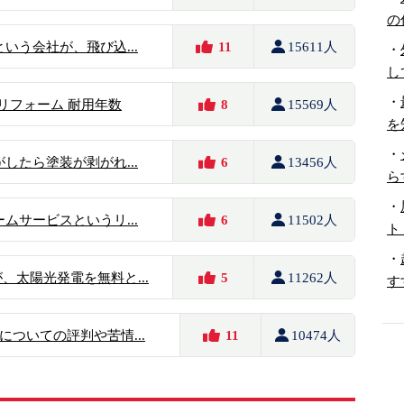
の
いう会社が、飛び込...
11
15611人
・
し
・
のリフォーム 耐用年数
8
15569人
を
・
したら塗装が剥がれ...
6
13456人
ら
・
ムサービスというリ...
6
11502人
ト
・
、太陽光発電を無料と...
5
11262人
す
ついての評判や苦情...
11
10474人