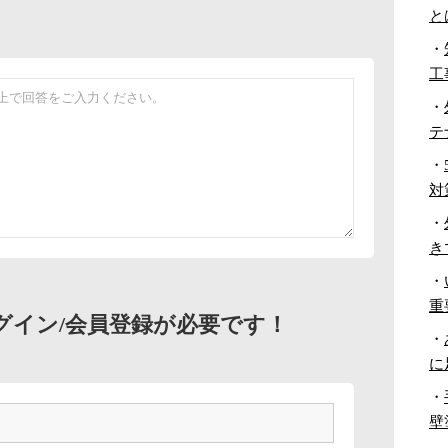
と
・
工
・
テ
・
対
・
き
・
重
グイン/会員登録が必要です！
・
に
・
壁