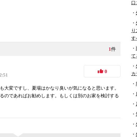
口
・
・
り
す
・
1
件
て
・
0
カ
2:51
・
も大変ですし、夏場はかなり臭いが気になると思います。
・
るのであればお勧めします。もしくは別のお家を検討する
・
・
・
・