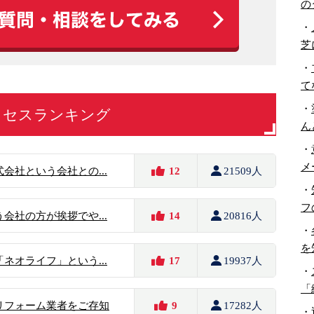
の
・
芝
・
て
・
クセスランキング
ん
・
メ
会社という会社との...
12
21509人
・
フ
会社の方が挨拶でや...
14
20816人
・
を
ネオライフ」という...
17
19937人
・
「
リフォーム業者をご存知
9
17282人
・