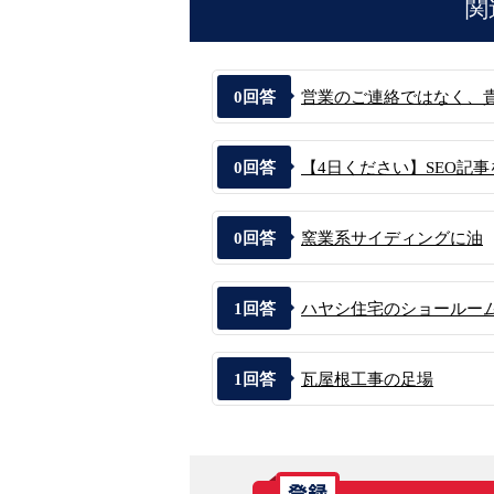
関
0
回答
営業のご連絡ではなく、貴社
0
回答
【4日ください】SEO記事
0
回答
窯業系サイディングに油
1
回答
ハヤシ住宅のショールー
1
回答
瓦屋根工事の足場