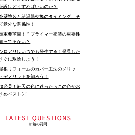
仮設はどうすればいいのか？
外壁塗装と給湯器交換のタイミング、そ
て意外な関係性！
最重要項目！？プライマー塗装の重要性
知ってるかい？
シロアリはいつでも発生する！発見した
すぐに駆除しよう！
屋根リフォームのカバー工法のメリッ
・デメリットを知ろう！
超必見！軒天の色に迷ったらこの色がお
すめベスト5！
新着の質問