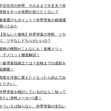
中古住宅の外壁、そのままで大丈夫？外
塗装をすべき状態か知りたくない？
業者選びもポイント？外壁塗装の相場価
調べてみた
【見ないと後悔】外壁塗装の塗料、ツヤ
り、ツヤなしどちらがいいの？
屋根の種類がこんなにも！各種メリッ
・デメリット徹底解説！
一級塗装技能士とは？合格までの道筋を
底網羅！
和室を洋室に変えたくなったら読んでみ
ください。
外壁塗装を検討しているのなら！知って
きたい塗料メーカー5選！
そういえば知らない。外壁塗装の支払い