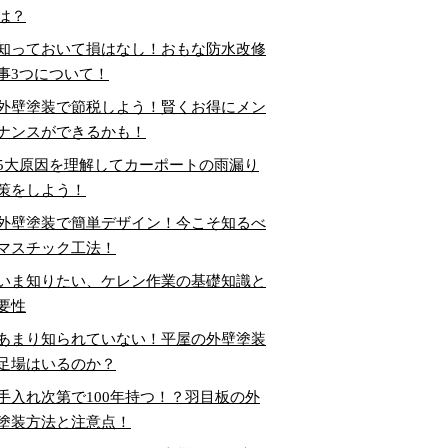
は？
知っておいて損はなし！おもな防水改修
事3つについて！
外壁塗装で節税しよう！賢くお得にメン
ナンスができるかも！
5大原因を理解してカーポートの雨漏り
策をしよう！
外壁塗装で簡単デザイン！今こそ知るべ
マスチック工法！
いま知りたい、ケレン作業の基礎知識と
要性
あまり知られていない！平屋の外壁塗装
足場はいるのか？
手入れ次第で100年持つ！？羽目板の外
塗装方法と注意点！