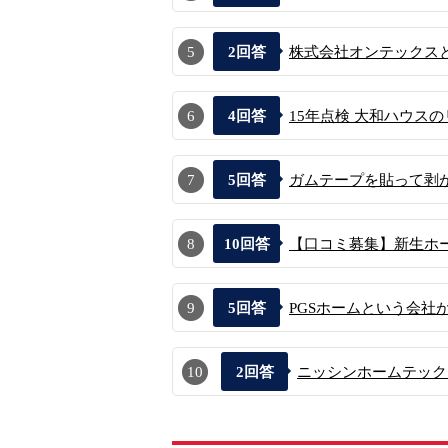
5
2
回答
株式会社オンテックスと
6
4
回答
15年点検 大和ハウス
7
5
回答
ガムテープを貼って剥が
8
10
回答
【口コミ募集】新生ホー
9
5
回答
PGSホームという会社が
10
2
回答
ニッシンホームテックに