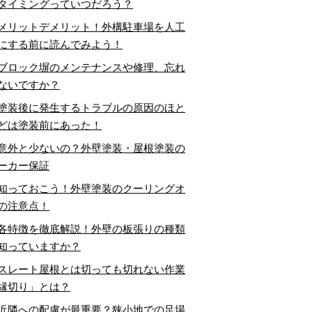
タイミングっていつだろう？
メリットデメリット！外構駐車場を人工
にする前に読んでみよう！
ブロック塀のメンテナンスや修理、忘れ
ないですか？
塗装後に発生するトラブルの原因のほと
どは塗装前にあった！
意外と少ないの？外壁塗装・屋根塗装の
ーカー保証
知っておこう！外壁塗装のクーリングオ
の注意点！
各特徴を徹底解説！外壁の板張りの種類
知っていますか？
スレート屋根とは切っても切れない作業
縁切り」とは？
近隣への配慮が最重要？狭小地での足場