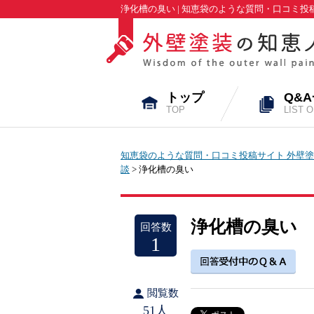
浄化槽の臭い | 知恵袋のような質問・口コミ
トップ
Q&
TOP
LIST 
知恵袋のような質問・口コミ投稿サイト 外壁塗
談
> 浄化槽の臭い
浄化槽の臭い
回答数
1
閲覧数
51人