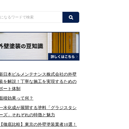
新日本ビルメンテナンス株式会社の外壁
装を解説！丁寧な施工を実現するための
ポート体制
面積効果って何？
一水化成が展開する塗料「グラジスタシ
ーズ」それぞれの特徴と魅力
【徹底比較】東京の外壁塗装業者10選！