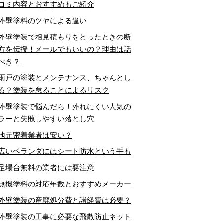
コミ内容とおすすめもご紹介
外壁塗料のツヤによる違い
外壁塗装で相見積もりをとったときの断
方を伝授！メールでもいいの？理由は話
べき？
雨戸の塗装とメンテナンス、ちゃんとし
る？塗装を怠ることによるリスク
外壁塗装で悩んだら！外れにくい人気の
ラーと失敗しやすい落とし穴
地元密着業者は安い？
広いベランダにはシート防水という手も
足場台無料の業者には要注意
無機塗料の対応年数とおすすめメーカー
外壁塗装の産廃処分費と諸経費は必要？
外壁塗装の工事に必要な飛散防止ネット