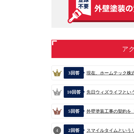
ア
3
回答
現在、ホームテック株式
1
10
回答
先日ウィズライフという
2
5
回答
外壁塗装工事の契約を「
3
4
2
回答
スマイルタイムという