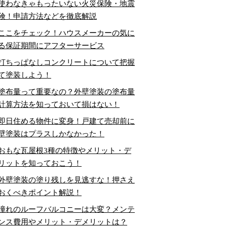
使わなきゃもったいない火災保険・地震
険！申請方法などを徹底解説
ここをチェック！ハウスメーカーの気に
る保証期間にアフターサービス
打ちっぱなしコンクリートについて把握
て塗装しよう！
塗布量って重要なの？外壁塗装の塗布量
計算方法を知っておいて損はない！
即日住める物件に変身！戸建て売却前に
壁塗装はプラスしかなかった！
おもな瓦屋根3種の特徴やメリット・デ
リットを知っておこう！
外壁塗装の塗り残しを見逃すな！押さえ
おくべきポイント解説！
憧れのルーフバルコニーは大変？メンテ
ンス費用やメリット・デメリットは？