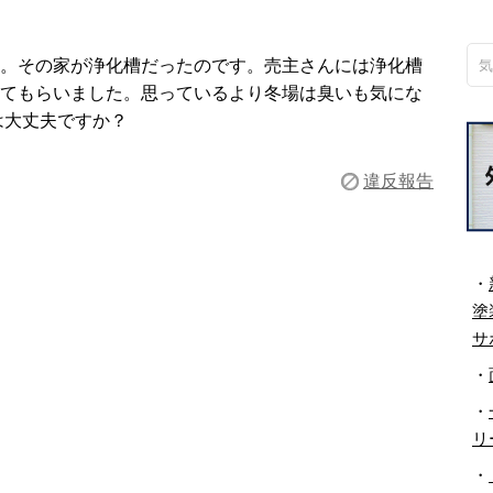
。その家が浄化槽だったのです。売主さんには浄化槽
てもらいました。思っているより冬場は臭いも気にな
は大丈夫ですか？
違反報告
・
塗
サ
・
・
リ
・