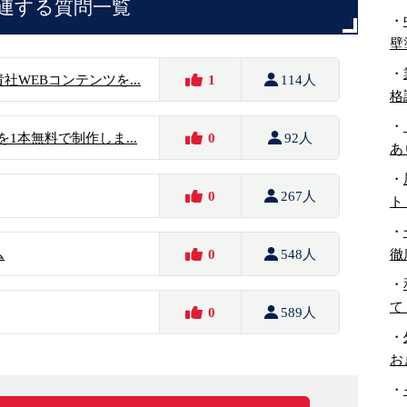
連する質問一覧
・
壁
・
WEBコンテンツを...
1
114人
格
・
を1本無料で制作しま...
0
92人
あ
・
0
267人
ト
・
徹
ム
0
548人
・
て
0
589人
・
お
・