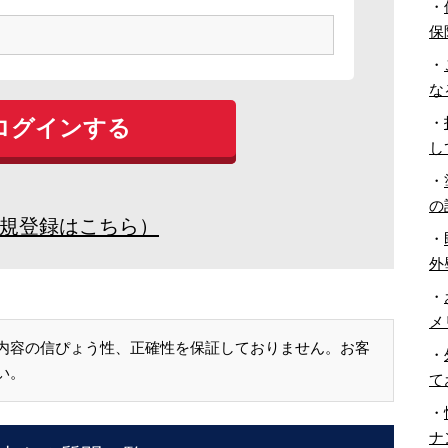
・
保
・
な
・
し
・
の
規登録はこちら）
・
外
・
メ
内容の信ぴょう性、正確性を保証しておりません。お客
・
い。
て
・
ナ