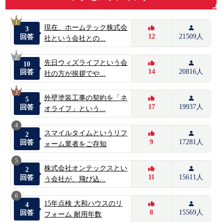
1
現在、ホームテック株式会
3
12
21509人
回答
社という会社との...
2
先日ウィズライフという会
10
14
20816人
回答
社の方が挨拶でや...
3
外壁塗装工事の契約を「ネ
5
17
19937人
回答
オライフ」という...
4
スマイルタイムというリフ
2
9
17281人
回答
ォーム業者をご存知
5
株式会社オンテックスとい
2
11
15611人
回答
う会社が、飛び込...
6
15年点検 大和ハウスのリ
4
8
15569人
回答
フォーム 耐用年数