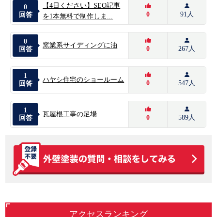
【4日ください】SEO記事
0
0
91人
回答
を1本無料で制作しま...
0
窯業系サイディングに油
0
267人
回答
1
ハヤシ住宅のショールーム
0
547人
回答
1
瓦屋根工事の足場
0
589人
回答
アクセスランキング