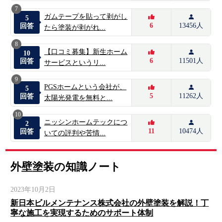
7
ガムテープを貼って剥がし
5
6
13456人
回答
たら塗装が剥がれ...
8
【口コミ募集】新生ホーム
10
6
11501人
回答
サービスというリ...
9
PGSホームという会社が、
5
5
11262人
回答
太陽光発電を無料と...
10
ニッシンホームテックにつ
2
11
10474人
回答
いての評判や苦情...
外壁塗装の知識ノート
2023年10月2日
新日本ビルメンテナンス株式会社の外壁塗装を解説！丁
寧な施工を実現するためのサポート体制