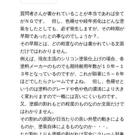
質問者さんが書かれていることが本当であれば全て
がＮＧです。 但し、色褪せや経年劣化はどんな塗
装をしたとしても、必ず発生しますが、その時期が
早期であったとの事なのでしょうか？。
その早期とは、どの程度なのかは書かれている文面
だけではわかりません。
例えば、現在主流のシリコン塗装仕上げの場合、各
塗料メーカーのものでも期待耐用年数が１０年～１
３年となっているのですが、これが顕著に５～６年
ほどでしたらクレームですよね。 但し、色褪せと
いうのは塗料のグレードや色や色の濃淡により大き
く変わりますので一概には言いにくいものです。
又、塗膜の割れもどの程度のものなのか文面だけで
はわかりません。
その割れの原因が日当たりの良い外壁の動きによる
ものか、塗装自体によるものなのか・・・。
ただ割れよりも塗膜の剥がれは完全にクレーム対象