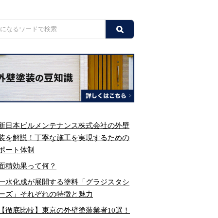
新日本ビルメンテナンス株式会社の外壁
装を解説！丁寧な施工を実現するための
ポート体制
面積効果って何？
一水化成が展開する塗料「グラジスタシ
ーズ」それぞれの特徴と魅力
【徹底比較】東京の外壁塗装業者10選！