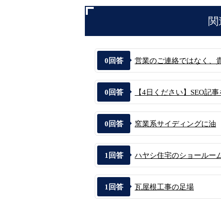
関
0
回答
営業のご連絡ではなく、貴社
0
回答
【4日ください】SEO記事
0
回答
窯業系サイディングに油
1
回答
ハヤシ住宅のショールー
1
回答
瓦屋根工事の足場