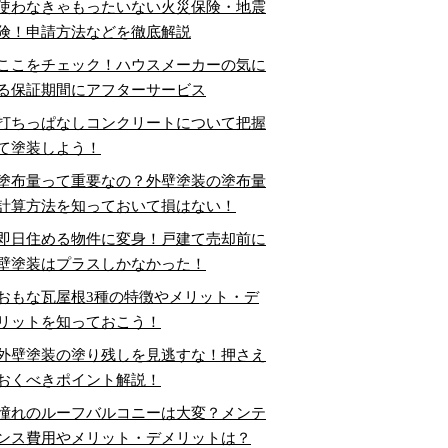
使わなきゃもったいない火災保険・地震
険！申請方法などを徹底解説
ここをチェック！ハウスメーカーの気に
る保証期間にアフターサービス
打ちっぱなしコンクリートについて把握
て塗装しよう！
塗布量って重要なの？外壁塗装の塗布量
計算方法を知っておいて損はない！
即日住める物件に変身！戸建て売却前に
壁塗装はプラスしかなかった！
おもな瓦屋根3種の特徴やメリット・デ
リットを知っておこう！
外壁塗装の塗り残しを見逃すな！押さえ
おくべきポイント解説！
憧れのルーフバルコニーは大変？メンテ
ンス費用やメリット・デメリットは？