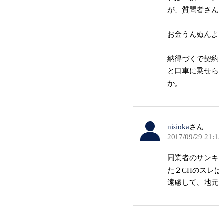
が、質問者さん
お金うんぬんよ
納得づくで契約
と口車に乗せら
か。
nisioka
さん
2017/09/29 21:1
同業者のサンキ
た２CHのスレ
遠慮して、地元