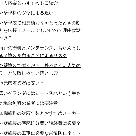
コミ内容とおすすめもご紹介
外壁塗料のツヤによる違い
外壁塗装で相見積もりをとったときの断
方を伝授！メールでもいいの？理由は話
べき？
雨戸の塗装とメンテナンス、ちゃんとし
る？塗装を怠ることによるリスク
外壁塗装で悩んだら！外れにくい人気の
ラーと失敗しやすい落とし穴
地元密着業者は安い？
広いベランダにはシート防水という手も
足場台無料の業者には要注意
無機塗料の対応年数とおすすめメーカー
外壁塗装の産廃処分費と諸経費は必要？
外壁塗装の工事に必要な飛散防止ネット