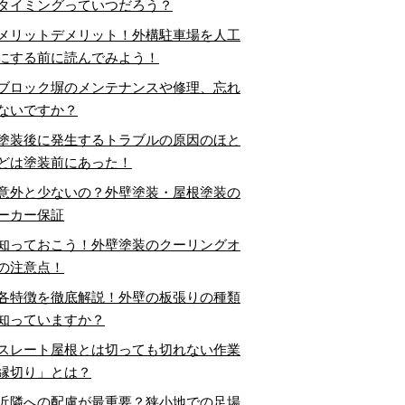
タイミングっていつだろう？
メリットデメリット！外構駐車場を人工
にする前に読んでみよう！
ブロック塀のメンテナンスや修理、忘れ
ないですか？
塗装後に発生するトラブルの原因のほと
どは塗装前にあった！
意外と少ないの？外壁塗装・屋根塗装の
ーカー保証
知っておこう！外壁塗装のクーリングオ
の注意点！
各特徴を徹底解説！外壁の板張りの種類
知っていますか？
スレート屋根とは切っても切れない作業
縁切り」とは？
近隣への配慮が最重要？狭小地での足場