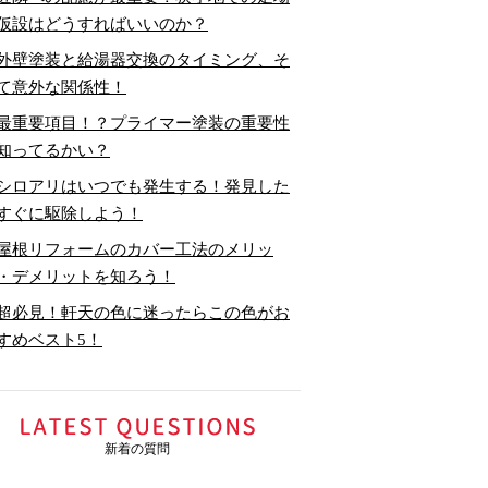
仮設はどうすればいいのか？
外壁塗装と給湯器交換のタイミング、そ
て意外な関係性！
最重要項目！？プライマー塗装の重要性
知ってるかい？
シロアリはいつでも発生する！発見した
すぐに駆除しよう！
屋根リフォームのカバー工法のメリッ
・デメリットを知ろう！
超必見！軒天の色に迷ったらこの色がお
すめベスト5！
新着の質問