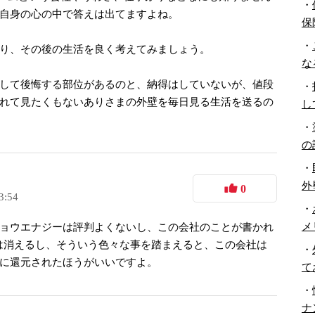
・
自身の心の中で答えは出てますよね。
保
・
り、その後の生活を良く考えてみましょう。
な
して後悔する部位があるのと、納得はしていないが、値段
・
れて見たくもないありさまの外壁を毎日見る生活を送るの
し
・
の
・
外
0
3:54
・
メ
ョウエナジーは評判よくないし、この会社のことが書かれ
は消えるし、そういう色々な事を踏まえると、この会社は
・
に還元されたほうがいいですよ。
て
・
ナ