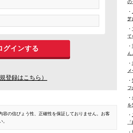
の
・
芝
・
て
・
ん
・
メ
規登録はこちら）
・
フ
・
を
内容の信ぴょう性、正確性を保証しておりません。お客
・
い。
「
・