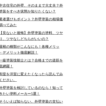
中古住宅の外壁、そのままで大丈夫？外
塗装をすべき状態か知りたくない？
業者選びもポイント？外壁塗装の相場価
調べてみた
【見ないと後悔】外壁塗装の塗料、ツヤ
り、ツヤなしどちらがいいの？
屋根の種類がこんなにも！各種メリッ
・デメリット徹底解説！
一級塗装技能士とは？合格までの道筋を
底網羅！
和室を洋室に変えたくなったら読んでみ
ください。
外壁塗装を検討しているのなら！知って
きたい塗料メーカー5選！
そういえば知らない。外壁塗装の支払い