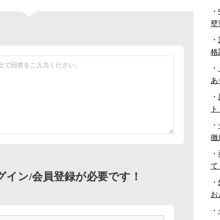
・
壁
・
格
・
あ
・
ト
・
徹
・
て
グイン/会員登録が必要です！
・
お
・