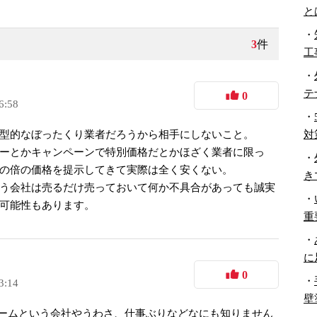
と
・
3
件
工
・
テ
0
6:58
・
対
型的なぼったくり業者だろうから相手にしないこと。
ーとかキャンペーンで特別価格だとかほざく業者に限っ
・
の倍の価格を提示してきて実際は全く安くない。
き
う会社は売るだけ売っておいて何か不具合があっても誠実
・
可能性もあります。
重
・
に
0
・
3:14
壁
ホームという会社やうわさ、仕事ぶりなどなにも知りません