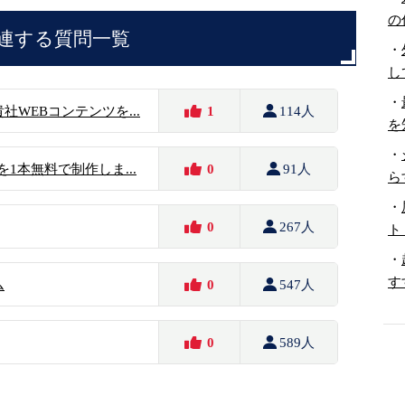
の
連する質問一覧
・
し
・
WEBコンテンツを...
1
114人
を
・
を1本無料で制作しま...
0
91人
ら
・
0
267人
ト
・
す
ム
0
547人
0
589人