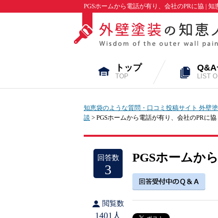
PGSホームから電話が有り、会社のPRに協 |
トップ
Q&
TOP
LIST 
知恵袋のような質問・口コミ投稿サイト 外壁塗
談
> PGSホームから電話が有り、会社のPRに協
PGSホームか
回答数
3
閲覧数
1401人