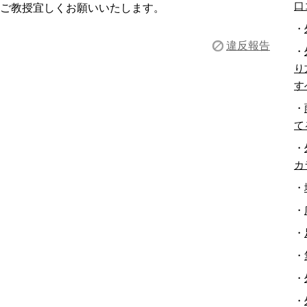
口
ご教授宜しくお願いいたします。
・
違反報告
・
り
す
・
て
・
カ
・
・
・
・
・
・