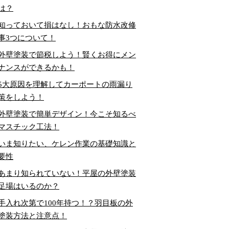
は？
知っておいて損はなし！おもな防水改修
事3つについて！
外壁塗装で節税しよう！賢くお得にメン
ナンスができるかも！
5大原因を理解してカーポートの雨漏り
策をしよう！
外壁塗装で簡単デザイン！今こそ知るべ
マスチック工法！
いま知りたい、ケレン作業の基礎知識と
要性
あまり知られていない！平屋の外壁塗装
足場はいるのか？
手入れ次第で100年持つ！？羽目板の外
塗装方法と注意点！