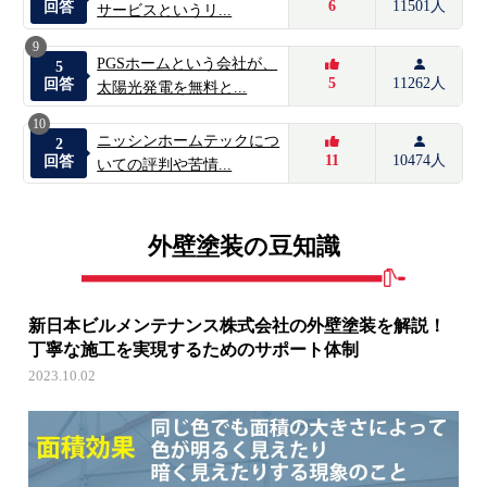
6
11501人
回答
サービスというリ...
9
PGSホームという会社が、
5
5
11262人
回答
太陽光発電を無料と...
10
ニッシンホームテックにつ
2
11
10474人
回答
いての評判や苦情...
外壁塗装の豆知識
新日本ビルメンテナンス株式会社の外壁塗装を解説！
丁寧な施工を実現するためのサポート体制
2023.10.02