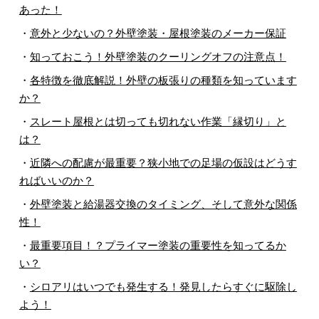
あった！
・
意外と少ないの？外壁塗装・屋根塗装のメーカー保証
・
知っておこう！外壁塗装のクーリングオフの注意点！
・
各特徴を徹底解説！外壁の板張りの種類を知っています
か？
・
スレート屋根とは切っても切れない作業「縁切り」と
は？
・
近隣への配慮が最重要？狭小地での足場の仮設はどうす
ればいいのか？
・
外壁塗装と給湯器交換のタイミング、そして意外な関係
性！
・
最重要項目！？プライマー塗装の重要性を知ってるか
い？
・
シロアリはいつでも発生する！発見したらすぐに駆除し
よう！