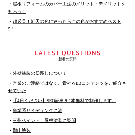
・
屋根リフォームのカバー工法のメリット・デメリットを
知ろう！
・
超必見！軒天の色に迷ったらこの色がおすすめベスト
5！
新着の質問
・
外壁塗装の塗残しについて
・
営業のご連絡ではなく、貴社WEBコンテンツをご紹介さ
せていた
・
【4日ください】SEO記事を1本無料で制作します。
・
窯業系サイディングに油
・
三州ペイント 屋根塗装に疑問
・
郡山塗装