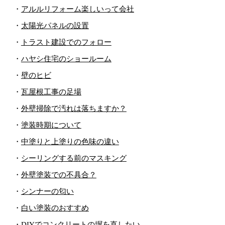
・
アルルリフォーム楽しいって会社
・
太陽光パネルの設置
・
トラスト建設でのフォロー
・
ハヤシ住宅のショールーム
・
壁のヒビ
・
瓦屋根工事の足場
・
外壁掃除で汚れは落ちますか？
・
塗装時期について
・
中塗りと上塗りの色味の違い
・
シーリングする前のマスキング
・
外壁塗装での不具合？
・
シンナーの匂い
・
白い塗装のおすすめ
・
DIYでコンクリートの塀を直したい