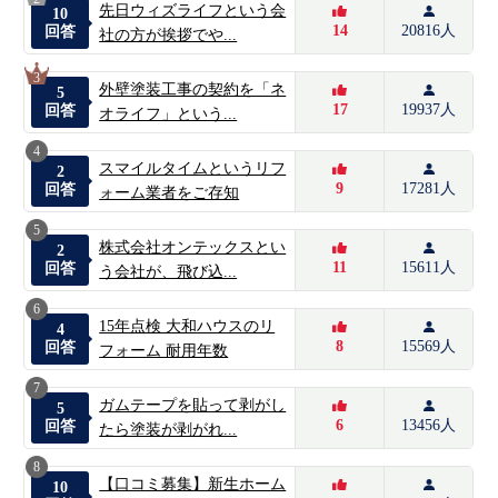
先日ウィズライフという会
10
14
20816人
回答
社の方が挨拶でや...
3
外壁塗装工事の契約を「ネ
5
17
19937人
回答
オライフ」という...
4
スマイルタイムというリフ
2
9
17281人
回答
ォーム業者をご存知
5
株式会社オンテックスとい
2
11
15611人
回答
う会社が、飛び込...
6
15年点検 大和ハウスのリ
4
8
15569人
回答
フォーム 耐用年数
7
ガムテープを貼って剥がし
5
6
13456人
回答
たら塗装が剥がれ...
8
【口コミ募集】新生ホーム
10