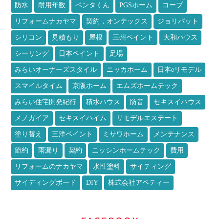
防水
耐用年数
ペンタくん
PGSホーム
コープ
リフォームナカヤマ
契約，オンテックス
ジョリパット
シリコン
見積もり
屋根
三州ペイント
大和ハウス
シーリング
日本ペイント
足場
みらいオーナーズスタイル
ニッカホーム
日本eリモデル
スマイルタイム
京阪ホーム
エムズホームテック
みらい住宅開発紀行
積水ハウス
防音
セキスイハウス
メノガイア
セキスイハイム
リモデルエステート
塗り替え
三洋ペイント
ミサワホーム
メンテナンス
節約
雨漏り
契約
ニッシンホームテック
費用
リフォームのナカヤマ
水性塗料
サイティング
サイディングボード
DIY
株式会社アペティー