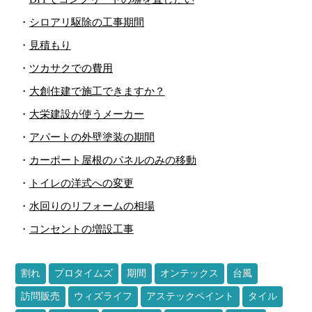
・
シロアリ駆除の工事期間
・
見積もり
・
ツカサクでの費用
・
大創住建で施工できますか？
・
大栄建設が使うメーカー
・
アパートの外壁塗装の期間
・
カーポート屋根のパネルのみの移動
・
トイレの洋式への変更
・
水回りのリフォームの相場
・
コンセントの増設工事
割れ
プロタイムズ
期間
オンテックス
台風
訪問販売
ウィズライフ
アステックペイント
タイル