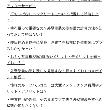
アフターサービス
・
打ちっぱなしコンクリートについて把握して塗装しよ
う！
・
塗布量って重要なの？外壁塗装の塗布量の計算方法を知
っておいて損はない！
・
即日住める物件に変身！戸建て売却前に外壁塗装はプラ
スしかなかった！
・
おもな瓦屋根3種の特徴やメリット・デメリットを知っ
ておこう！
・
外壁塗装の塗り残しを見逃すな！押さえておくべきポイ
ント解説！
・
憧れのルーフバルコニーは大変？メンテナンス費用やメ
リット・デメリットは？
・
中古住宅の外壁、そのままで大丈夫？外壁塗装をすべき
状態か知りたくない？