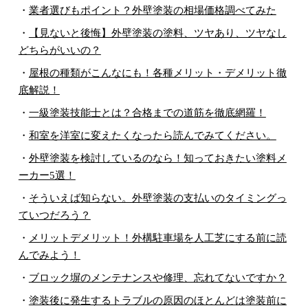
・
業者選びもポイント？外壁塗装の相場価格調べてみた
・
【見ないと後悔】外壁塗装の塗料、ツヤあり、ツヤなし
どちらがいいの？
・
屋根の種類がこんなにも！各種メリット・デメリット徹
底解説！
・
一級塗装技能士とは？合格までの道筋を徹底網羅！
・
和室を洋室に変えたくなったら読んでみてください。
・
外壁塗装を検討しているのなら！知っておきたい塗料メ
ーカー5選！
・
そういえば知らない。外壁塗装の支払いのタイミングっ
ていつだろう？
・
メリットデメリット！外構駐車場を人工芝にする前に読
んでみよう！
・
ブロック塀のメンテナンスや修理、忘れてないですか？
・
塗装後に発生するトラブルの原因のほとんどは塗装前に