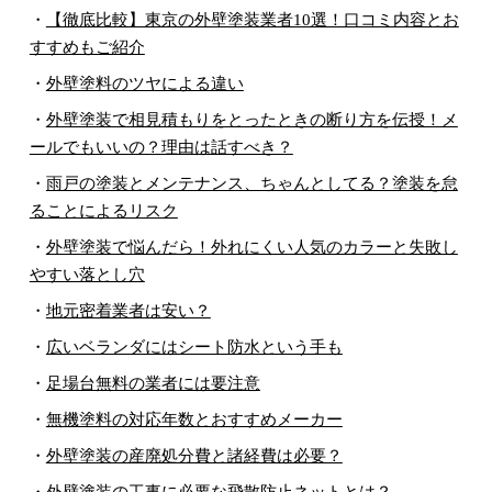
・
【徹底比較】東京の外壁塗装業者10選！口コミ内容とお
すすめもご紹介
・
外壁塗料のツヤによる違い
・
外壁塗装で相見積もりをとったときの断り方を伝授！メ
ールでもいいの？理由は話すべき？
・
雨戸の塗装とメンテナンス、ちゃんとしてる？塗装を怠
ることによるリスク
・
外壁塗装で悩んだら！外れにくい人気のカラーと失敗し
やすい落とし穴
・
地元密着業者は安い？
・
広いベランダにはシート防水という手も
・
足場台無料の業者には要注意
・
無機塗料の対応年数とおすすめメーカー
・
外壁塗装の産廃処分費と諸経費は必要？
・
外壁塗装の工事に必要な飛散防止ネットとは？