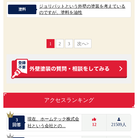
ジョリパットという外壁の塗装を考えている
塗料
のですが、塗料を油性
1
2
3
次へ>
アクセスランキング
1
現在、ホームテック株式会
3
12
21509人
回答
社という会社との...
2