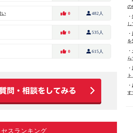
の
違い
0
482人
・
し
0
535人
・
を
・
0
615人
ら
・
ト
・
す
クセスランキング