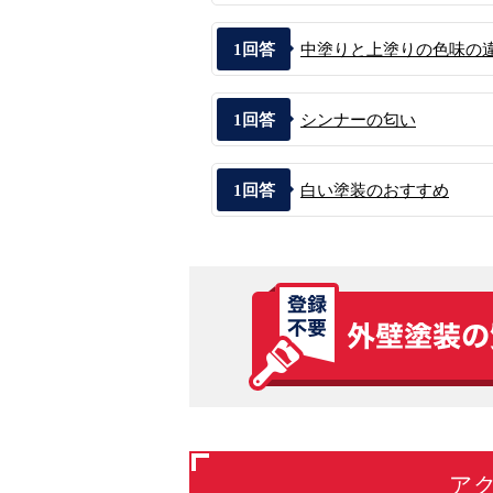
1
回答
中塗りと上塗りの色味の
1
回答
シンナーの匂い
1
回答
白い塗装のおすすめ
ア