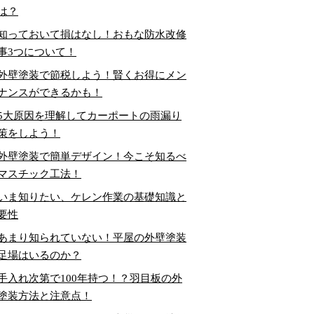
は？
知っておいて損はなし！おもな防水改修
事3つについて！
外壁塗装で節税しよう！賢くお得にメン
ナンスができるかも！
5大原因を理解してカーポートの雨漏り
策をしよう！
外壁塗装で簡単デザイン！今こそ知るべ
マスチック工法！
いま知りたい、ケレン作業の基礎知識と
要性
あまり知られていない！平屋の外壁塗装
足場はいるのか？
手入れ次第で100年持つ！？羽目板の外
塗装方法と注意点！