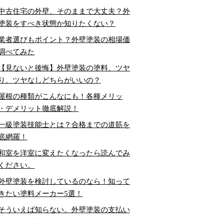
中古住宅の外壁、そのままで大丈夫？外
塗装をすべき状態か知りたくない？
業者選びもポイント？外壁塗装の相場価
調べてみた
【見ないと後悔】外壁塗装の塗料、ツヤ
り、ツヤなしどちらがいいの？
屋根の種類がこんなにも！各種メリッ
・デメリット徹底解説！
一級塗装技能士とは？合格までの道筋を
底網羅！
和室を洋室に変えたくなったら読んでみ
ください。
外壁塗装を検討しているのなら！知って
きたい塗料メーカー5選！
そういえば知らない。外壁塗装の支払い