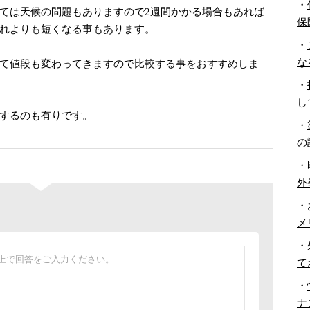
・
ては天候の問題もありますので2週間かかる場合もあれば
保
れよりも短くなる事もあります。
・
な
て値段も変わってきますので比較する事をおすすめしま
・
し
するのも有りです。
・
の
・
外
・
メ
・
て
・
ナ