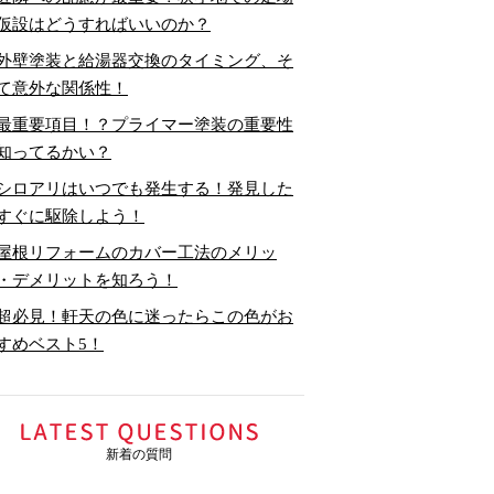
仮設はどうすればいいのか？
外壁塗装と給湯器交換のタイミング、そ
て意外な関係性！
最重要項目！？プライマー塗装の重要性
知ってるかい？
シロアリはいつでも発生する！発見した
すぐに駆除しよう！
屋根リフォームのカバー工法のメリッ
・デメリットを知ろう！
超必見！軒天の色に迷ったらこの色がお
すめベスト5！
新着の質問