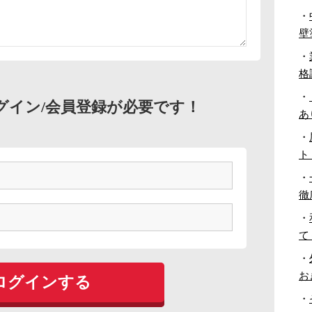
・
壁
・
格
・
グイン/会員登録が必要です！
あ
・
ト
・
徹
・
て
・
お
・