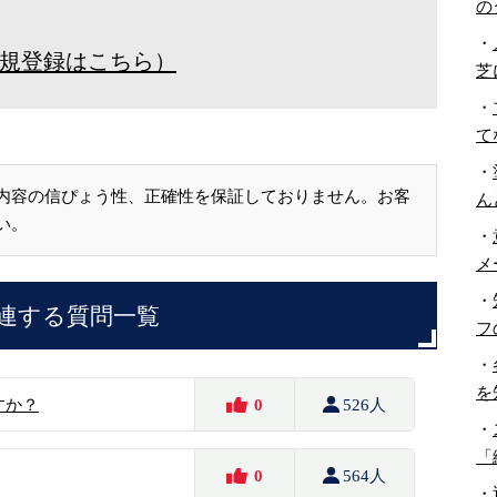
の
・
規登録はこちら）
芝
・
て
・
内容の信ぴょう性、正確性を保証しておりません。お客
ん
い。
・
メ
・
連する質問一覧
フ
・
を
すか？
0
526人
・
「
0
564人
・