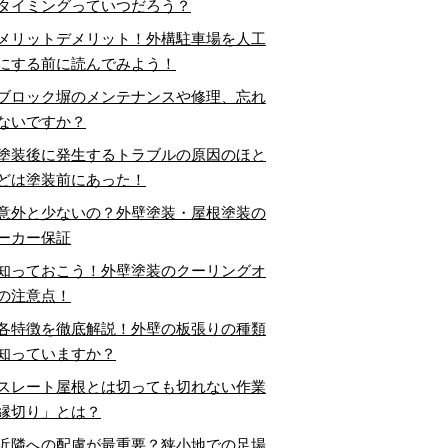
タイミングっていつだろう？
メリットデメリット！外構駐車場を人工
にする前に読んでみよう！
ブロック塀のメンテナンスや修理、忘れ
ないですか？
塗装後に発生するトラブルの原因のほと
どは塗装前にあった！
意外と少ないの？外壁塗装・屋根塗装の
ーカー保証
知っておこう！外壁塗装のクーリングオ
の注意点！
各特徴を徹底解説！外壁の板張りの種類
知っていますか？
スレート屋根とは切っても切れない作業
縁切り」とは？
近隣への配慮が最重要？狭小地での足場