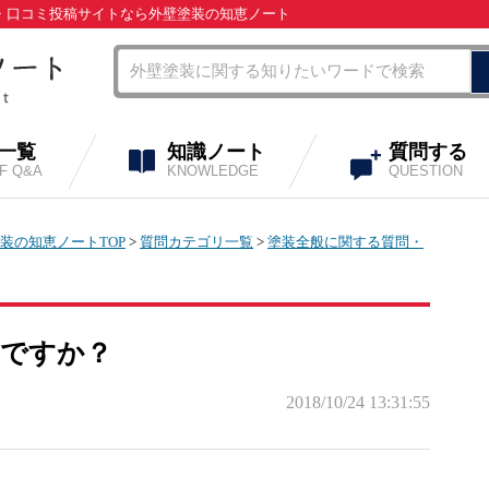
問・口コミ投稿サイトなら外壁塗装の知恵ノート
A一覧
知識ノート
質問する
OF Q&A
KNOWLEDGE
QUESTION
装の知恵ノートTOP
>
質問カテゴリ一覧
>
塗装全般に関する質問・
要ですか？
2018/10/24 13:31:55