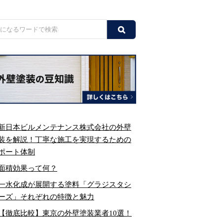
新日本ビルメンテナンス株式会社の外壁
装を解説！丁寧な施工を実現するための
ポート体制
面積効果って何？
一水化成が展開する塗料「グラジスタシ
ーズ」それぞれの特徴と魅力
【徹底比較】東京の外壁塗装業者10選！