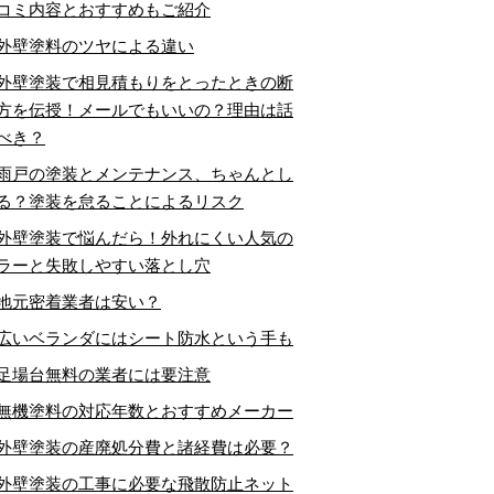
コミ内容とおすすめもご紹介
外壁塗料のツヤによる違い
外壁塗装で相見積もりをとったときの断
方を伝授！メールでもいいの？理由は話
べき？
雨戸の塗装とメンテナンス、ちゃんとし
る？塗装を怠ることによるリスク
外壁塗装で悩んだら！外れにくい人気の
ラーと失敗しやすい落とし穴
地元密着業者は安い？
広いベランダにはシート防水という手も
足場台無料の業者には要注意
無機塗料の対応年数とおすすめメーカー
外壁塗装の産廃処分費と諸経費は必要？
外壁塗装の工事に必要な飛散防止ネット