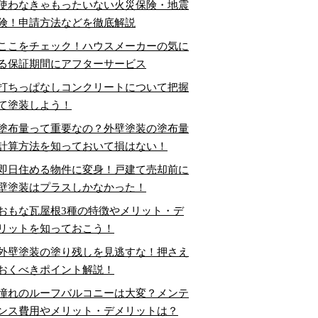
使わなきゃもったいない火災保険・地震
険！申請方法などを徹底解説
ここをチェック！ハウスメーカーの気に
る保証期間にアフターサービス
打ちっぱなしコンクリートについて把握
て塗装しよう！
塗布量って重要なの？外壁塗装の塗布量
計算方法を知っておいて損はない！
即日住める物件に変身！戸建て売却前に
壁塗装はプラスしかなかった！
おもな瓦屋根3種の特徴やメリット・デ
リットを知っておこう！
外壁塗装の塗り残しを見逃すな！押さえ
おくべきポイント解説！
憧れのルーフバルコニーは大変？メンテ
ンス費用やメリット・デメリットは？