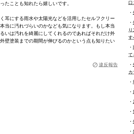
口
ったことも知れたら嬉しいです。
・
く耳にする雨水や太陽光などを活用したセルフクリー
・
本当に汚れづらいのかなども気になります。もし本当
り
るいは汚れを綺麗にしてくれるのであればそれだけ外
す
外壁塗装までの期間が伸びるのかという点も知りたい
・
て
・
違反報告
カ
・
・
・
・
・
・