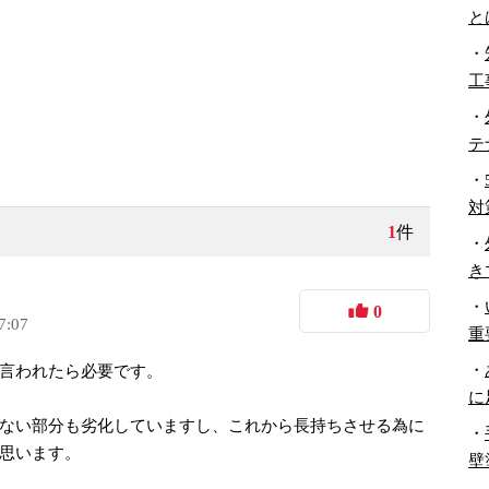
と
・
工
・
テ
・
対
1
件
・
き
・
0
7:07
重
・
言われたら必要です。
に
ない部分も劣化していますし、これから長持ちさせる為に
・
思います。
壁