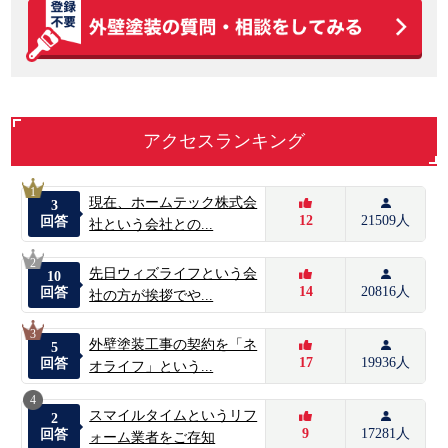
アクセスランキング
1
現在、ホームテック株式会
3
12
21509人
回答
社という会社との...
2
先日ウィズライフという会
10
14
20816人
回答
社の方が挨拶でや...
3
外壁塗装工事の契約を「ネ
5
17
19936人
回答
オライフ」という...
4
スマイルタイムというリフ
2
9
17281人
回答
ォーム業者をご存知