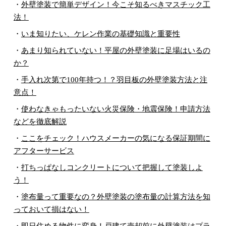
・
外壁塗装で簡単デザイン！今こそ知るべきマスチック工
法！
・
いま知りたい、ケレン作業の基礎知識と重要性
・
あまり知られていない！平屋の外壁塗装に足場はいるの
か？
・
手入れ次第で100年持つ！？羽目板の外壁塗装方法と注
意点！
・
使わなきゃもったいない火災保険・地震保険！申請方法
などを徹底解説
・
ここをチェック！ハウスメーカーの気になる保証期間に
アフターサービス
・
打ちっぱなしコンクリートについて把握して塗装しよ
う！
・
塗布量って重要なの？外壁塗装の塗布量の計算方法を知
っておいて損はない！
・
即日住める物件に変身！戸建て売却前に外壁塗装はプラ