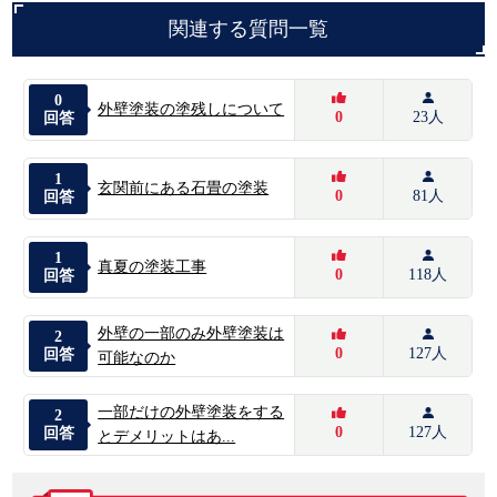
関連する質問一覧
0
外壁塗装の塗残しについて
0
23人
回答
1
玄関前にある石畳の塗装
0
81人
回答
1
真夏の塗装工事
0
118人
回答
外壁の一部のみ外壁塗装は
2
0
127人
回答
可能なのか
一部だけの外壁塗装をする
2
0
127人
回答
とデメリットはあ...