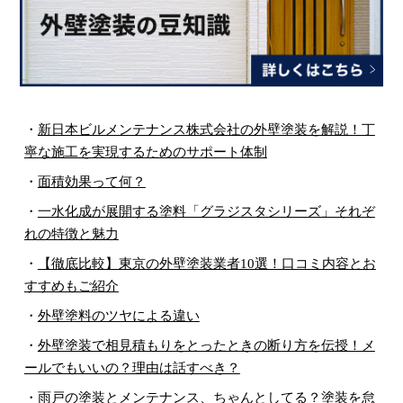
・
新日本ビルメンテナンス株式会社の外壁塗装を解説！丁
寧な施工を実現するためのサポート体制
・
面積効果って何？
・
一水化成が展開する塗料「グラジスタシリーズ」それぞ
れの特徴と魅力
・
【徹底比較】東京の外壁塗装業者10選！口コミ内容とお
すすめもご紹介
・
外壁塗料のツヤによる違い
・
外壁塗装で相見積もりをとったときの断り方を伝授！メ
ールでもいいの？理由は話すべき？
・
雨戸の塗装とメンテナンス、ちゃんとしてる？塗装を怠