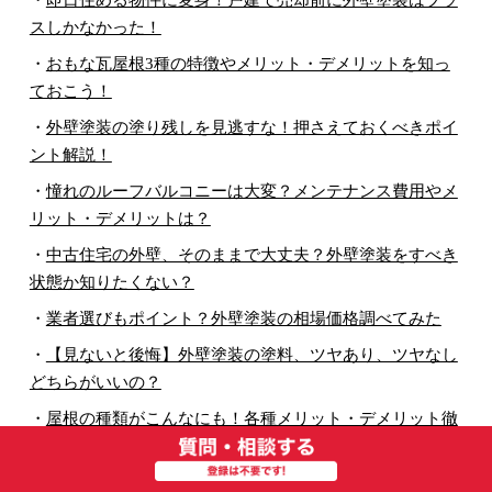
スしかなかった！
・
おもな瓦屋根3種の特徴やメリット・デメリットを知っ
ておこう！
・
外壁塗装の塗り残しを見逃すな！押さえておくべきポイ
ント解説！
・
憧れのルーフバルコニーは大変？メンテナンス費用やメ
リット・デメリットは？
・
中古住宅の外壁、そのままで大丈夫？外壁塗装をすべき
状態か知りたくない？
・
業者選びもポイント？外壁塗装の相場価格調べてみた
・
【見ないと後悔】外壁塗装の塗料、ツヤあり、ツヤなし
どちらがいいの？
・
屋根の種類がこんなにも！各種メリット・デメリット徹
底解説！
・
一級塗装技能士とは？合格までの道筋を徹底網羅！