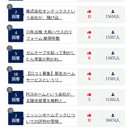
5
株式会社オンテックスとい
2
11
15610人
回答
う会社が、飛び込...
6
15年点検 大和ハウスのリ
4
8
15567人
回答
フォーム 耐用年数
7
ガムテープを貼って剥がし
5
6
13455人
回答
たら塗装が剥がれ...
8
【口コミ募集】新生ホーム
10
6
11501人
回答
サービスというリ...
9
PGSホームという会社が、
5
5
11262人
回答
太陽光発電を無料と...
10
ニッシンホームテックにつ
2
11
10474人
回答
いての評判や苦情...