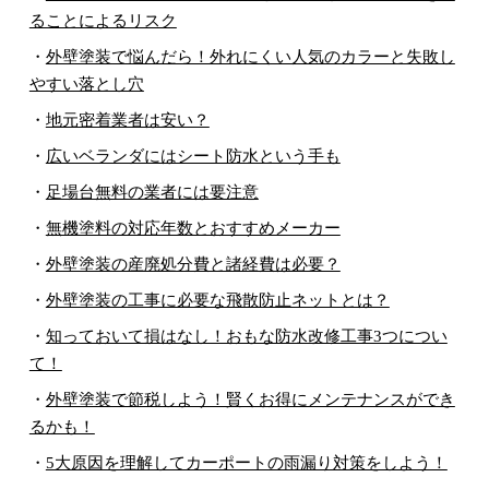
ることによるリスク
・
外壁塗装で悩んだら！外れにくい人気のカラーと失敗し
やすい落とし穴
・
地元密着業者は安い？
・
広いベランダにはシート防水という手も
・
足場台無料の業者には要注意
・
無機塗料の対応年数とおすすめメーカー
・
外壁塗装の産廃処分費と諸経費は必要？
・
外壁塗装の工事に必要な飛散防止ネットとは？
・
知っておいて損はなし！おもな防水改修工事3つについ
て！
・
外壁塗装で節税しよう！賢くお得にメンテナンスができ
るかも！
・
5大原因を理解してカーポートの雨漏り対策をしよう！