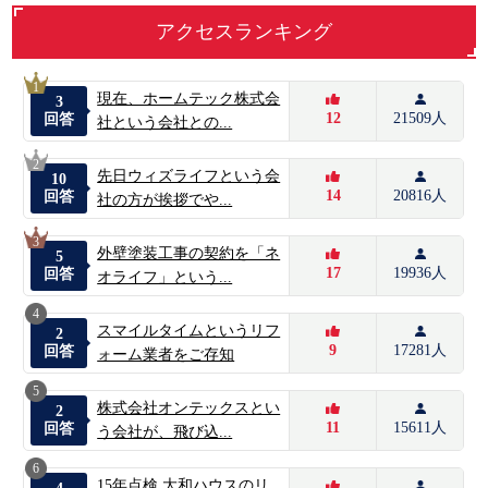
アクセスランキング
1
現在、ホームテック株式会
3
12
21509人
回答
社という会社との...
2
先日ウィズライフという会
10
14
20816人
回答
社の方が挨拶でや...
3
外壁塗装工事の契約を「ネ
5
17
19936人
回答
オライフ」という...
4
スマイルタイムというリフ
2
9
17281人
回答
ォーム業者をご存知
5
株式会社オンテックスとい
2
11
15611人
回答
う会社が、飛び込...
6
15年点検 大和ハウスのリ