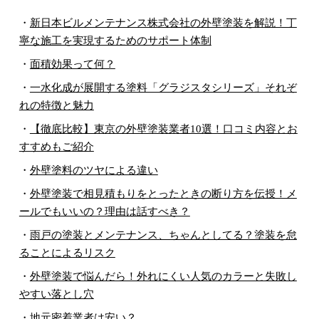
・
新日本ビルメンテナンス株式会社の外壁塗装を解説！丁
寧な施工を実現するためのサポート体制
・
面積効果って何？
・
一水化成が展開する塗料「グラジスタシリーズ」それぞ
れの特徴と魅力
・
【徹底比較】東京の外壁塗装業者10選！口コミ内容とお
すすめもご紹介
・
外壁塗料のツヤによる違い
・
外壁塗装で相見積もりをとったときの断り方を伝授！メ
ールでもいいの？理由は話すべき？
・
雨戸の塗装とメンテナンス、ちゃんとしてる？塗装を怠
ることによるリスク
・
外壁塗装で悩んだら！外れにくい人気のカラーと失敗し
やすい落とし穴
・
地元密着業者は安い？