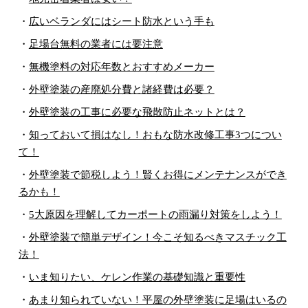
・
広いベランダにはシート防水という手も
・
足場台無料の業者には要注意
・
無機塗料の対応年数とおすすめメーカー
・
外壁塗装の産廃処分費と諸経費は必要？
・
外壁塗装の工事に必要な飛散防止ネットとは？
・
知っておいて損はなし！おもな防水改修工事3つについ
て！
・
外壁塗装で節税しよう！賢くお得にメンテナンスができ
るかも！
・
5大原因を理解してカーポートの雨漏り対策をしよう！
・
外壁塗装で簡単デザイン！今こそ知るべきマスチック工
法！
・
いま知りたい、ケレン作業の基礎知識と重要性
・
あまり知られていない！平屋の外壁塗装に足場はいるの