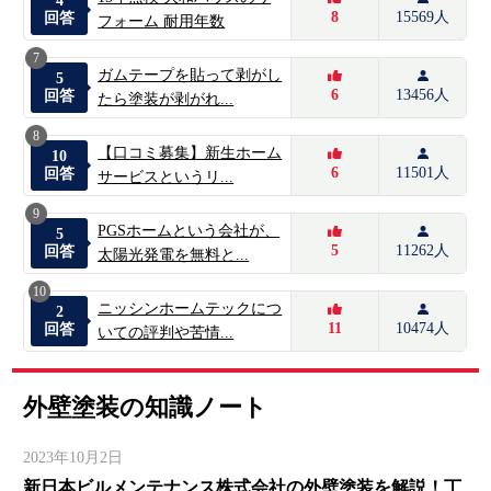
4
8
15569人
回答
フォーム 耐用年数
7
ガムテープを貼って剥がし
5
6
13456人
回答
たら塗装が剥がれ...
8
【口コミ募集】新生ホーム
10
6
11501人
回答
サービスというリ...
9
PGSホームという会社が、
5
5
11262人
回答
太陽光発電を無料と...
10
ニッシンホームテックにつ
2
11
10474人
回答
いての評判や苦情...
外壁塗装の知識ノート
2023年10月2日
新日本ビルメンテナンス株式会社の外壁塗装を解説！丁