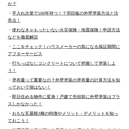
か？
・
手入れ次第で100年持つ！？羽目板の外壁塗装方法と注
意点！
・
使わなきゃもったいない火災保険・地震保険！申請方法
などを徹底解説
・
ここをチェック！ハウスメーカーの気になる保証期間に
アフターサービス
・
打ちっぱなしコンクリートについて把握して塗装しよ
う！
・
塗布量って重要なの？外壁塗装の塗布量の計算方法を知
っておいて損はない！
・
即日住める物件に変身！戸建て売却前に外壁塗装はプラ
スしかなかった！
・
おもな瓦屋根3種の特徴やメリット・デメリットを知っ
ておこう！