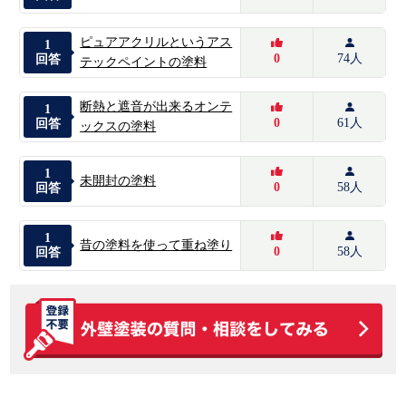
ピュアアクリルというアス
1
0
74人
回答
テックペイントの塗料
断熱と遮音が出来るオンテ
1
0
61人
回答
ックスの塗料
1
未開封の塗料
0
58人
回答
1
昔の塗料を使って重ね塗り
0
58人
回答