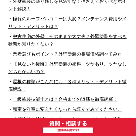
・
外壁塗装の塗り残しを見逃すな！押さえておくべきポイ
ント解説！
・
憧れのルーフバルコニーは大変？メンテナンス費用やメ
リット・デメリットは？
・
中古住宅の外壁、そのままで大丈夫？外壁塗装をすべき
状態か知りたくない？
・
業者選びもポイント？外壁塗装の相場価格調べてみた
・
【見ないと後悔】外壁塗装の塗料、ツヤあり、ツヤなし
どちらがいいの？
・
屋根の種類がこんなにも！各種メリット・デメリット徹
底解説！
・
一級塗装技能士とは？合格までの道筋を徹底網羅！
・
和室を洋室に変えたくなったら読んでみてください。
・
外壁塗装を検討しているのなら！知っておきたい塗料メ
ーカー5選！