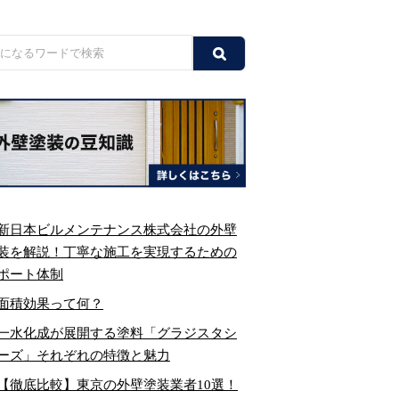
新日本ビルメンテナンス株式会社の外壁
装を解説！丁寧な施工を実現するための
ポート体制
面積効果って何？
一水化成が展開する塗料「グラジスタシ
ーズ」それぞれの特徴と魅力
【徹底比較】東京の外壁塗装業者10選！