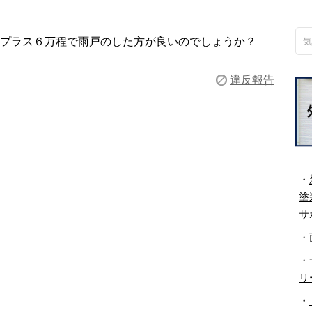
プラス６万程で雨戸のした方が良いのでしょうか？
違反報告
・
塗
サ
・
・
リ
・