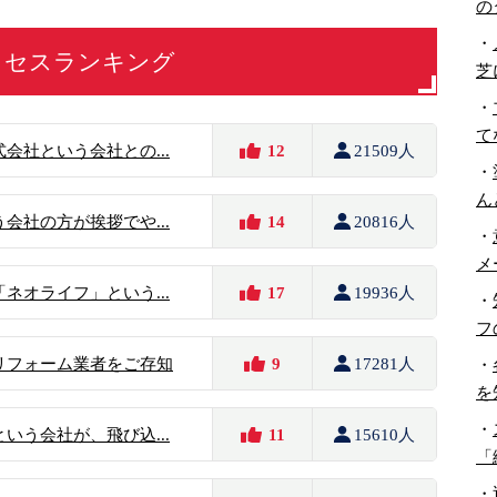
の
・
クセスランキング
芝
・
て
会社という会社との...
12
21509人
・
ん
会社の方が挨拶でや...
14
20816人
・
メ
ネオライフ」という...
17
19936人
・
フ
リフォーム業者をご存知
9
17281人
・
を
・
いう会社が、飛び込...
11
15610人
「
・