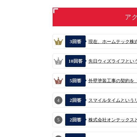
ア
3
回答
現在、ホームテック株式
1
10
回答
先日ウィズライフという
2
5
回答
外壁塗装工事の契約を「
3
4
2
回答
スマイルタイムという
5
2
回答
株式会社オンテックスと