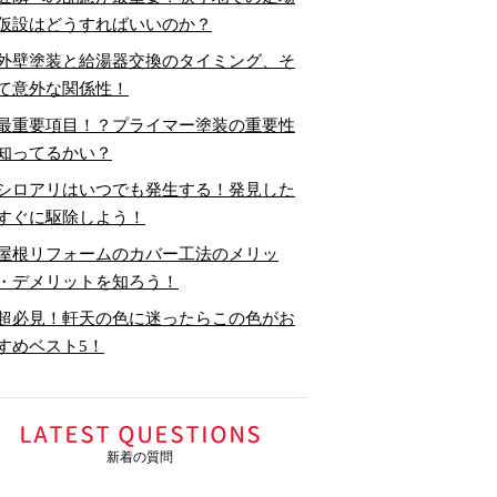
仮設はどうすればいいのか？
外壁塗装と給湯器交換のタイミング、そ
て意外な関係性！
最重要項目！？プライマー塗装の重要性
知ってるかい？
シロアリはいつでも発生する！発見した
すぐに駆除しよう！
屋根リフォームのカバー工法のメリッ
・デメリットを知ろう！
超必見！軒天の色に迷ったらこの色がお
すめベスト5！
新着の質問