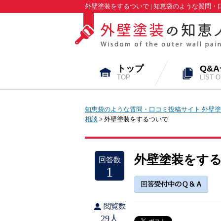
外壁塗装をするついで | 知恵袋のような質問
トップ
Q&
TOP
LIST 
知恵袋のような質問・口コミ投稿サイト 外壁塗
相談
> 外壁塗装をするついで
外壁塗装をす
回答数
1
閲覧数
29人