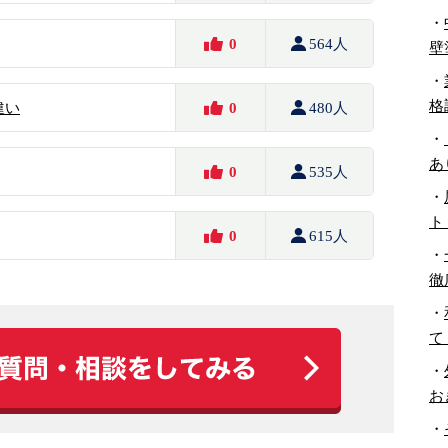
・
0
564人
壁
・
格
違い
0
480人
・
あ
0
535人
・
ト
0
615人
・
徹
・
て
・
お
・