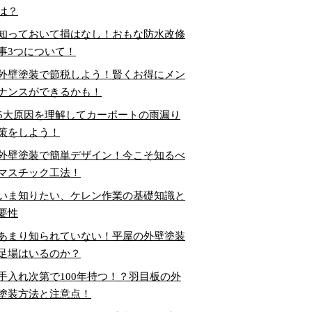
は？
知っておいて損はなし！おもな防水改修
事3つについて！
外壁塗装で節税しよう！賢くお得にメン
ナンスができるかも！
5大原因を理解してカーポートの雨漏り
策をしよう！
外壁塗装で簡単デザイン！今こそ知るべ
マスチック工法！
いま知りたい、ケレン作業の基礎知識と
要性
あまり知られていない！平屋の外壁塗装
足場はいるのか？
手入れ次第で100年持つ！？羽目板の外
塗装方法と注意点！