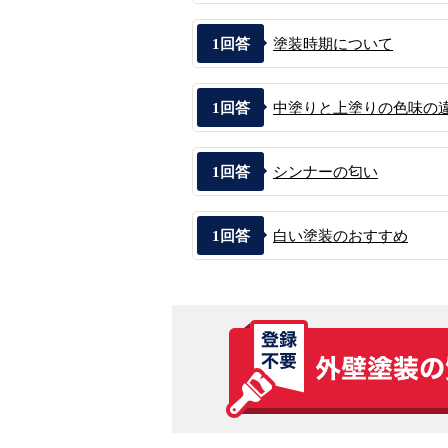
1
回答
塗装時期について
1
回答
中塗りと上塗りの色味の
1
回答
シンナーの匂い
1
回答
白い塗装のおすすめ