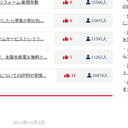
のリフォーム 耐用年数
8
15566人
の
・
したら塗装が剥がれ...
6
13455人
し
・
ムサービスというリ...
6
11501人
を
・
ら
、太陽光発電を無料と...
5
11262人
・
ト
ついての評判や苦情...
11
10474人
・
す
2023年10月2日