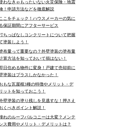
使わなきゃもったいない火災保険・地震
険！申請方法などを徹底解説
ここをチェック！ハウスメーカーの気に
る保証期間にアフターサービス
打ちっぱなしコンクリートについて把握
て塗装しよう！
塗布量って重要なの？外壁塗装の塗布量
計算方法を知っておいて損はない！
即日住める物件に変身！戸建て売却前に
壁塗装はプラスしかなかった！
おもな瓦屋根3種の特徴やメリット・デ
リットを知っておこう！
外壁塗装の塗り残しを見逃すな！押さえ
おくべきポイント解説！
憧れのルーフバルコニーは大変？メンテ
ンス費用やメリット・デメリットは？