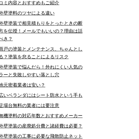
コミ内容とおすすめもご紹介
外壁塗料のツヤによる違い
外壁塗装で相見積もりをとったときの断
方を伝授！メールでもいいの？理由は話
べき？
雨戸の塗装とメンテナンス、ちゃんとし
る？塗装を怠ることによるリスク
外壁塗装で悩んだら！外れにくい人気の
ラーと失敗しやすい落とし穴
地元密着業者は安い？
広いベランダにはシート防水という手も
足場台無料の業者には要注意
無機塗料の対応年数とおすすめメーカー
外壁塗装の産廃処分費と諸経費は必要？
外壁塗装の工事に必要な飛散防止ネット