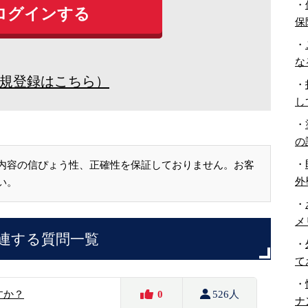
・
保
・
な
規登録はこちら）
・
し
・
の
・
内容の信ぴょう性、正確性を保証しておりません。お客
外
い。
・
メ
連する質問一覧
・
て
・
すか？
0
526人
ナ