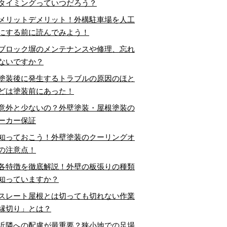
タイミングっていつだろう？
メリットデメリット！外構駐車場を人工
にする前に読んでみよう！
ブロック塀のメンテナンスや修理、忘れ
ないですか？
塗装後に発生するトラブルの原因のほと
どは塗装前にあった！
意外と少ないの？外壁塗装・屋根塗装の
ーカー保証
知っておこう！外壁塗装のクーリングオ
の注意点！
各特徴を徹底解説！外壁の板張りの種類
知っていますか？
スレート屋根とは切っても切れない作業
縁切り」とは？
近隣への配慮が最重要？狭小地での足場