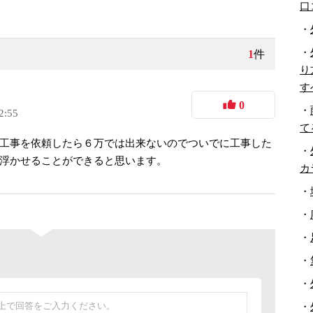
口
・
・
1
件
り
す
0
・
2:55
て
工事を依頼したら６万では出来ないのでついでに工事した
・
浮かせることができると思います。
カ
・
・
・
・
・
・