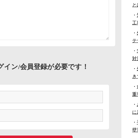
と
・
工
・
テ
・
対
グイン/会員登録が必要です！
・
き
・
重
・
に
・
壁