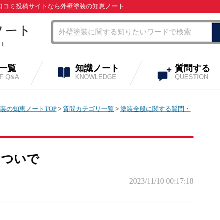
・口コミ投稿サイトなら外壁塗装の知恵ノート
A一覧
知識ノート
質問する
OF Q&A
KNOWLEDGE
QUESTION
装の知恵ノートTOP
>
質問カテゴリ一覧
>
塗装全般に関する質問・
るついで
2023/11/10 00:17:18