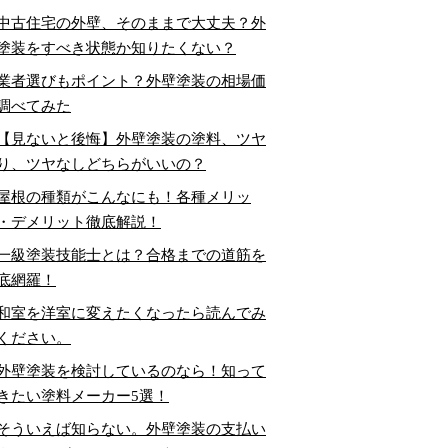
中古住宅の外壁、そのままで大丈夫？外
塗装をすべき状態か知りたくない？
業者選びもポイント？外壁塗装の相場価
調べてみた
【見ないと後悔】外壁塗装の塗料、ツヤ
り、ツヤなしどちらがいいの？
屋根の種類がこんなにも！各種メリッ
・デメリット徹底解説！
一級塗装技能士とは？合格までの道筋を
底網羅！
和室を洋室に変えたくなったら読んでみ
ください。
外壁塗装を検討しているのなら！知って
きたい塗料メーカー5選！
そういえば知らない。外壁塗装の支払い