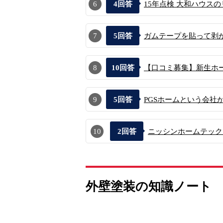
6
4
回答
15年点検 大和ハウス
7
5
回答
ガムテープを貼って剥が
8
10
回答
【口コミ募集】新生ホー
9
5
回答
PGSホームという会社が
10
2
回答
ニッシンホームテックに
外壁塗装の知識ノート