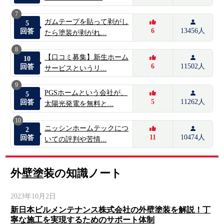
7
ガムテープを貼って剥がし
5
6
13456人
回答
たら塗装が剥がれ...
8
【口コミ募集】新生ホーム
10
6
11502人
回答
サービスというリ...
9
PGSホームという会社が、
5
5
11262人
回答
太陽光発電を無料と...
10
ニッシンホームテックにつ
2
11
10474人
回答
いての評判や苦情...
外壁塗装の知識ノート
2023年10月2日
新日本ビルメンテナンス株式会社の外壁塗装を解説！丁
寧な施工を実現するためのサポート体制