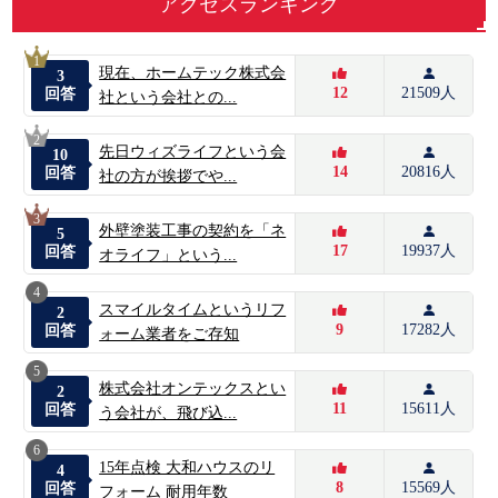
アクセスランキング
1
現在、ホームテック株式会
3
12
21509人
回答
社という会社との...
2
先日ウィズライフという会
10
14
20816人
回答
社の方が挨拶でや...
3
外壁塗装工事の契約を「ネ
5
17
19937人
回答
オライフ」という...
4
スマイルタイムというリフ
2
9
17282人
回答
ォーム業者をご存知
5
株式会社オンテックスとい
2
11
15611人
回答
う会社が、飛び込...
6
15年点検 大和ハウスのリ
4
8
15569人
回答
フォーム 耐用年数