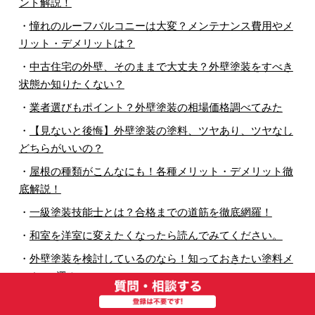
ント解説！
・
憧れのルーフバルコニーは大変？メンテナンス費用やメ
リット・デメリットは？
・
中古住宅の外壁、そのままで大丈夫？外壁塗装をすべき
状態か知りたくない？
・
業者選びもポイント？外壁塗装の相場価格調べてみた
・
【見ないと後悔】外壁塗装の塗料、ツヤあり、ツヤなし
どちらがいいの？
・
屋根の種類がこんなにも！各種メリット・デメリット徹
底解説！
・
一級塗装技能士とは？合格までの道筋を徹底網羅！
・
和室を洋室に変えたくなったら読んでみてください。
・
外壁塗装を検討しているのなら！知っておきたい塗料メ
ーカー5選！
・
そういえば知らない。外壁塗装の支払いのタイミングっ