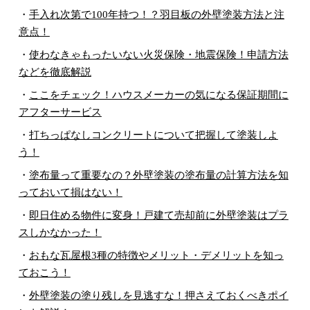
・
手入れ次第で100年持つ！？羽目板の外壁塗装方法と注
意点！
・
使わなきゃもったいない火災保険・地震保険！申請方法
などを徹底解説
・
ここをチェック！ハウスメーカーの気になる保証期間に
アフターサービス
・
打ちっぱなしコンクリートについて把握して塗装しよ
う！
・
塗布量って重要なの？外壁塗装の塗布量の計算方法を知
っておいて損はない！
・
即日住める物件に変身！戸建て売却前に外壁塗装はプラ
スしかなかった！
・
おもな瓦屋根3種の特徴やメリット・デメリットを知っ
ておこう！
・
外壁塗装の塗り残しを見逃すな！押さえておくべきポイ