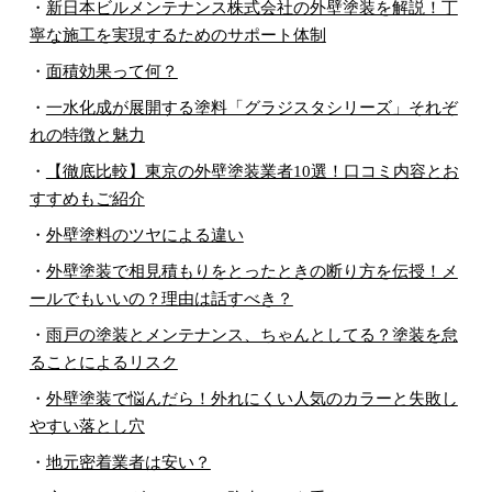
・
新日本ビルメンテナンス株式会社の外壁塗装を解説！丁
寧な施工を実現するためのサポート体制
・
面積効果って何？
・
一水化成が展開する塗料「グラジスタシリーズ」それぞ
れの特徴と魅力
・
【徹底比較】東京の外壁塗装業者10選！口コミ内容とお
すすめもご紹介
・
外壁塗料のツヤによる違い
・
外壁塗装で相見積もりをとったときの断り方を伝授！メ
ールでもいいの？理由は話すべき？
・
雨戸の塗装とメンテナンス、ちゃんとしてる？塗装を怠
ることによるリスク
・
外壁塗装で悩んだら！外れにくい人気のカラーと失敗し
やすい落とし穴
・
地元密着業者は安い？