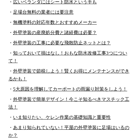
・
広いベランダにはシート防水という手も
・
足場台無料の業者には要注意
・
無機塗料の対応年数とおすすめメーカー
・
外壁塗装の産廃処分費と諸経費は必要？
・
外壁塗装の工事に必要な飛散防止ネットとは？
・
知っておいて損はなし！おもな防水改修工事3つについ
て！
・
外壁塗装で節税しよう！賢くお得にメンテナンスができ
るかも！
・
5大原因を理解してカーポートの雨漏り対策をしよう！
・
外壁塗装で簡単デザイン！今こそ知るべきマスチック工
法！
・
いま知りたい、ケレン作業の基礎知識と重要性
・
あまり知られていない！平屋の外壁塗装に足場はいるの
か？