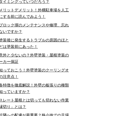
タイミングっていつだろう？
メリットデメリット！外構駐車場を人工
にする前に読んでみよう！
ブロック塀のメンテナンスや修理、忘れ
ないですか？
塗装後に発生するトラブルの原因のほと
どは塗装前にあった！
意外と少ないの？外壁塗装・屋根塗装の
ーカー保証
知っておこう！外壁塗装のクーリングオ
の注意点！
各特徴を徹底解説！外壁の板張りの種類
知っていますか？
スレート屋根とは切っても切れない作業
縁切り」とは？
近隣への配慮が最重要？狭小地での足場