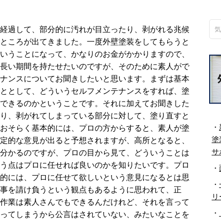
ど経過して、部分的に汚れが目立ったり、剥がれる兆候
ところが出てきました。一度外壁塗装をしてもらうと
いうことになって、かなりのお金がかかりますので、
長い期間を持たせたいのですが、そのために素人がで
ナンスについてお聞きしたいと思います。まずは基本
ととして、どういうセルフメンテナンスをすれば、塗
できるのかということです。それに加えてお聞きした
り、剥がれてしまっている部分に対して、塗り直すと
・
おそらく基本的には、プロの方からすると、素人が塗
塗
定的な意見が出ると予想されますが、高所となると、
サ
分かるのですが、プロの目から見て、どういうことは
う点はプロに任せれば良いのかを知りたいです。プロ
・
的には、プロに任せて欲しいという意見になるとは思
・
事を請け負うという観点もあるように思われて、正
リ
作業は素人さんでもできるんだけれど、それを言って
・
ってしまうから公言はされていない、みたいなことを