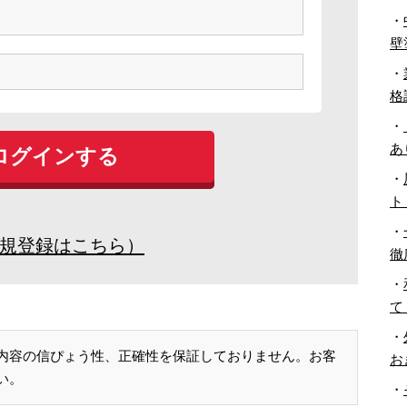
・
壁
・
格
・
あ
・
ト
・
規登録はこちら）
徹
・
て
・
内容の信ぴょう性、正確性を保証しておりません。お客
お
い。
・