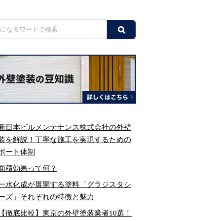
新日本ビルメンテナンス株式会社の外壁
装を解説！丁寧な施工を実現するための
ポート体制
面積効果って何？
一水化成が展開する塗料「グラジスタシ
ーズ」それぞれの特徴と魅力
【徹底比較】東京の外壁塗装業者10選！