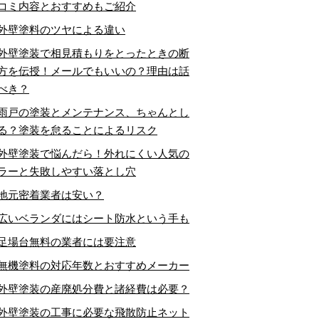
コミ内容とおすすめもご紹介
外壁塗料のツヤによる違い
外壁塗装で相見積もりをとったときの断
方を伝授！メールでもいいの？理由は話
べき？
雨戸の塗装とメンテナンス、ちゃんとし
る？塗装を怠ることによるリスク
外壁塗装で悩んだら！外れにくい人気の
ラーと失敗しやすい落とし穴
地元密着業者は安い？
広いベランダにはシート防水という手も
足場台無料の業者には要注意
無機塗料の対応年数とおすすめメーカー
外壁塗装の産廃処分費と諸経費は必要？
外壁塗装の工事に必要な飛散防止ネット