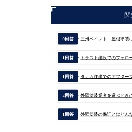
関
0
回答
三州ペイント 屋根塗装
1
回答
トラスト建設でのフォロ
1
回答
タナカ住建でのアフター
2
回答
外壁塗装業者を選ぶときに
1
回答
外壁塗装の保証とはどん