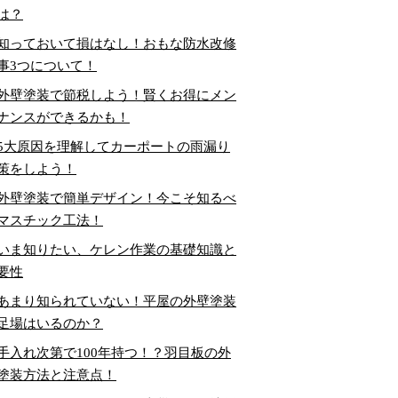
は？
知っておいて損はなし！おもな防水改修
事3つについて！
外壁塗装で節税しよう！賢くお得にメン
ナンスができるかも！
5大原因を理解してカーポートの雨漏り
策をしよう！
外壁塗装で簡単デザイン！今こそ知るべ
マスチック工法！
いま知りたい、ケレン作業の基礎知識と
要性
あまり知られていない！平屋の外壁塗装
足場はいるのか？
手入れ次第で100年持つ！？羽目板の外
塗装方法と注意点！