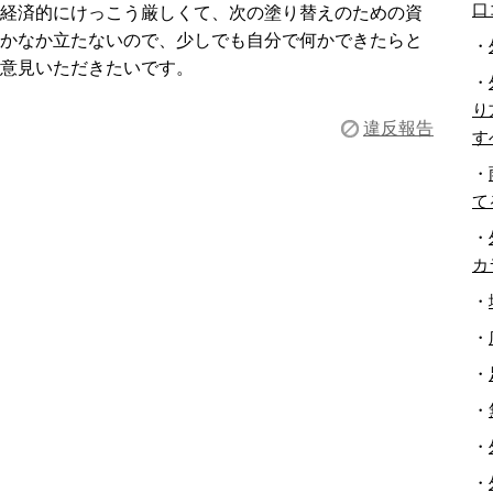
口
経済的にけっこう厳しくて、次の塗り替えのための資
かなか立たないので、少しでも自分で何かできたらと
・
意見いただきたいです。
・
り
違反報告
す
・
て
・
カ
・
・
・
・
・
・