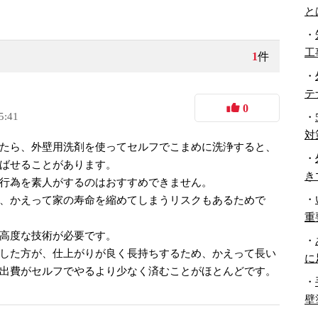
と
・
工
1
件
・
テ
0
5:41
・
対
たら、外壁用洗剤を使ってセルフでこまめに洗浄すると、
・
ばせることがあります。
き
行為を素人がするのはおすすめできません。
・
、かえって家の寿命を縮めてしまうリスクもあるためで
重
高度な技術が必要です。
・
した方が、仕上がりが良く長持ちするため、かえって長い
に
出費がセルフでやるより少なく済むことがほとんどです。
・
壁