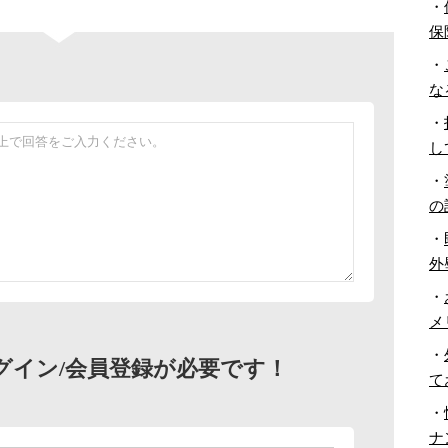
・
保
・
な
・
し
・
の
・
外
・
メ
・
グイン/会員登録が必要です！
て
・
ナ