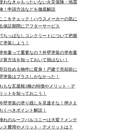
使わなきゃもったいない火災保険・地震
険！申請方法などを徹底解説
ここをチェック！ハウスメーカーの気に
る保証期間にアフターサービス
打ちっぱなしコンクリートについて把握
て塗装しよう！
塗布量って重要なの？外壁塗装の塗布量
計算方法を知っておいて損はない！
即日住める物件に変身！戸建て売却前に
壁塗装はプラスしかなかった！
おもな瓦屋根3種の特徴やメリット・デ
リットを知っておこう！
外壁塗装の塗り残しを見逃すな！押さえ
おくべきポイント解説！
憧れのルーフバルコニーは大変？メンテ
ンス費用やメリット・デメリットは？