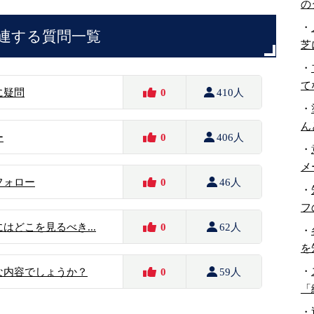
の
・
連する質問一覧
芝
・
て
に疑問
0
410人
・
ん
ー
0
406人
・
メ
フォロー
0
46人
・
フ
はどこを見るべき...
0
62人
・
を
・
な内容でしょうか？
0
59人
「
・