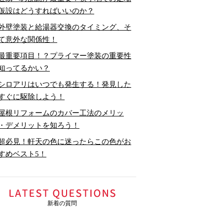
仮設はどうすればいいのか？
外壁塗装と給湯器交換のタイミング、そ
て意外な関係性！
最重要項目！？プライマー塗装の重要性
知ってるかい？
シロアリはいつでも発生する！発見した
すぐに駆除しよう！
屋根リフォームのカバー工法のメリッ
・デメリットを知ろう！
超必見！軒天の色に迷ったらこの色がお
すめベスト5！
新着の質問