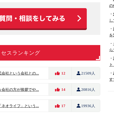
の
・
し
・
を
・
ら
クセスランキング
・
ト
・
会社という会社との...
12
21509人
す
会社の方が挨拶でや...
14
20816人
ネオライフ」という...
17
19936人