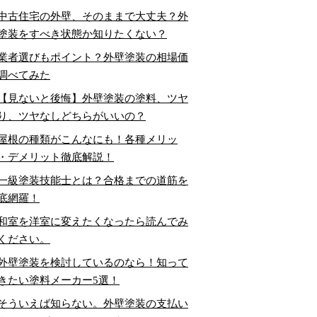
中古住宅の外壁、そのままで大丈夫？外
塗装をすべき状態か知りたくない？
業者選びもポイント？外壁塗装の相場価
調べてみた
【見ないと後悔】外壁塗装の塗料、ツヤ
り、ツヤなしどちらがいいの？
屋根の種類がこんなにも！各種メリッ
・デメリット徹底解説！
一級塗装技能士とは？合格までの道筋を
底網羅！
和室を洋室に変えたくなったら読んでみ
ください。
外壁塗装を検討しているのなら！知って
きたい塗料メーカー5選！
そういえば知らない。外壁塗装の支払い