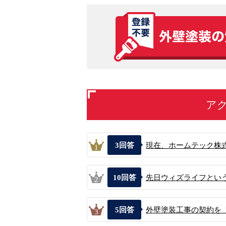
ア
3
回答
現在、ホームテック株式
1
10
回答
先日ウィズライフという
2
5
回答
外壁塗装工事の契約を「
3