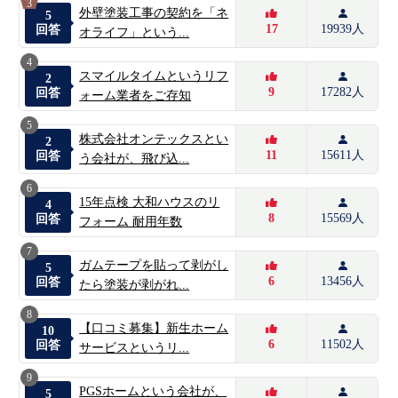
3
外壁塗装工事の契約を「ネ
5
17
19939人
回答
オライフ」という...
4
スマイルタイムというリフ
2
9
17282人
回答
ォーム業者をご存知
5
株式会社オンテックスとい
2
11
15611人
回答
う会社が、飛び込...
6
15年点検 大和ハウスのリ
4
8
15569人
回答
フォーム 耐用年数
7
ガムテープを貼って剥がし
5
6
13456人
回答
たら塗装が剥がれ...
8
【口コミ募集】新生ホーム
10
6
11502人
回答
サービスというリ...
9
PGSホームという会社が、
5