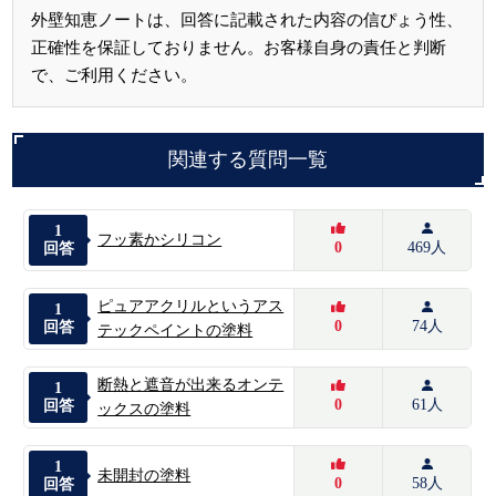
外壁知恵ノートは、回答に記載された内容の信ぴょう性、
正確性を保証しておりません。お客様自身の責任と判断
で、ご利用ください。
関連する質問一覧
1
フッ素かシリコン
0
469人
回答
ピュアアクリルというアス
1
0
74人
回答
テックペイントの塗料
断熱と遮音が出来るオンテ
1
0
61人
回答
ックスの塗料
1
未開封の塗料
0
58人
回答