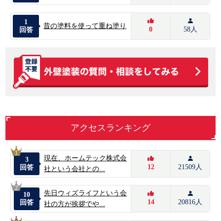
1
昔の塗料を使って重ね塗り
0
58人
回答
アクセスランキング
1
現在、ホームテック株式会
3
12
21509人
回答
社という会社との...
2
先日ウィズライフという会
10
14
20816人
回答
社の方が挨拶でや...