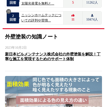
5
11262人
回答
太陽光発電を無料と...
10
ニッシンホームテックにつ
2
11
10474人
回答
いての評判や苦情...
外壁塗装の知識ノート
2023年10月2日
新日本ビルメンテナンス株式会社の外壁塗装を解説！丁
寧な施工を実現するためのサポート体制