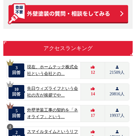
アクセスランキング
1
現在、ホームテック株式会
3
12
21509人
回答
社という会社との...
2
先日ウィズライフという会
10
14
20816人
回答
社の方が挨拶でや...
3
外壁塗装工事の契約を「ネ
5
17
19937人
回答
オライフ」という...
4
スマイルタイムというリフ
2