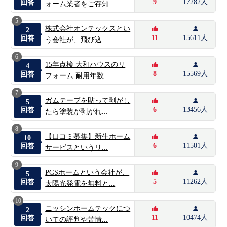
9
17282人
回答
ォーム業者をご存知
5
株式会社オンテックスとい
2
11
15611人
回答
う会社が、飛び込...
6
15年点検 大和ハウスのリ
4
8
15569人
回答
フォーム 耐用年数
7
ガムテープを貼って剥がし
5
6
13456人
回答
たら塗装が剥がれ...
8
【口コミ募集】新生ホーム
10
6
11501人
回答
サービスというリ...
9
PGSホームという会社が、
5
5
11262人
回答
太陽光発電を無料と...
10
ニッシンホームテックにつ
2
11
10474人
回答
いての評判や苦情...