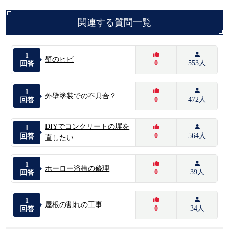
関連する質問一覧
1
壁のヒビ
0
553人
回答
1
外壁塗装での不具合？
0
472人
回答
DIYでコンクリートの塀を
1
0
564人
回答
直したい
1
ホーロー浴槽の修理
0
39人
回答
1
屋根の割れの工事
0
34人
回答