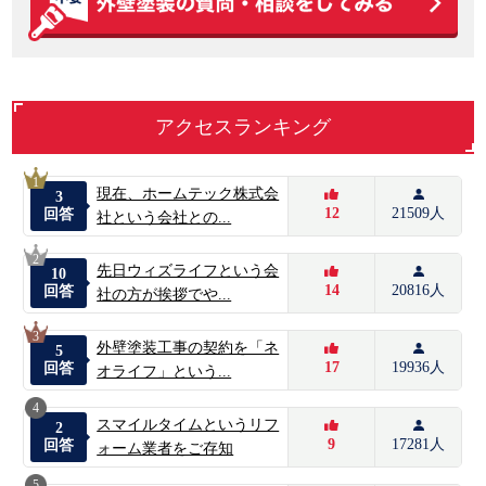
アクセスランキング
1
現在、ホームテック株式会
3
12
21509人
回答
社という会社との...
2
先日ウィズライフという会
10
14
20816人
回答
社の方が挨拶でや...
3
外壁塗装工事の契約を「ネ
5
17
19936人
回答
オライフ」という...
4
スマイルタイムというリフ
2
9
17281人
回答
ォーム業者をご存知
5