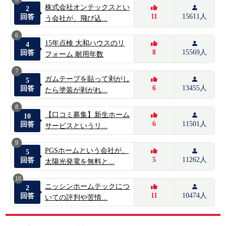
株式会社オンテックスとい
2
11
15611人
回答
う会社が、飛び込...
6
15年点検 大和ハウスのリ
4
8
15569人
回答
フォーム 耐用年数
7
ガムテープを貼って剥がし
5
6
13455人
回答
たら塗装が剥がれ...
8
【口コミ募集】新生ホーム
10
6
11501人
回答
サービスというリ...
9
PGSホームという会社が、
5
5
11262人
回答
太陽光発電を無料と...
10
ニッシンホームテックにつ
2
11
10474人
回答
いての評判や苦情...