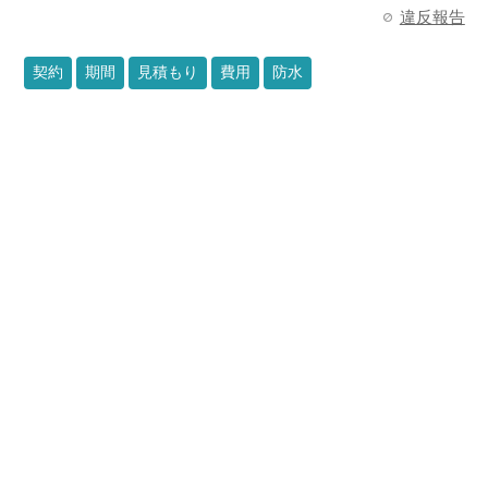
違反報告
契約
期間
見積もり
費用
防水