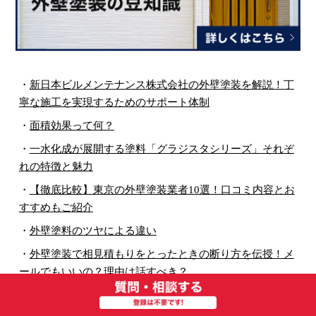
・
新日本ビルメンテナンス株式会社の外壁塗装を解説！丁
寧な施工を実現するためのサポート体制
・
面積効果って何？
・
一水化成が展開する塗料「グラジスタシリーズ」それぞ
れの特徴と魅力
・
【徹底比較】東京の外壁塗装業者10選！口コミ内容とお
すすめもご紹介
・
外壁塗料のツヤによる違い
・
外壁塗装で相見積もりをとったときの断り方を伝授！メ
ールでもいいの？理由は話すべき？
・
雨戸の塗装とメンテナンス、ちゃんとしてる？塗装を怠
ることによるリスク