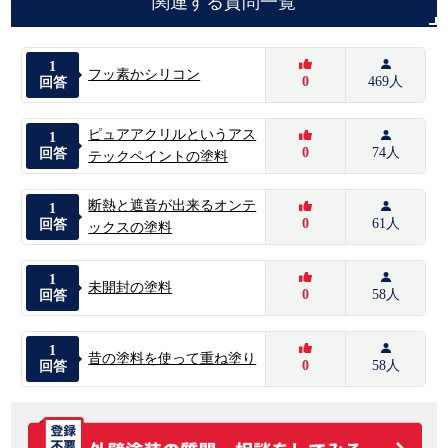
関連する質問一覧
1
フッ素かシリコン
0
469人
回答
ピュアアクリルというアス
1
0
74人
回答
テックペイントの塗料
断熱と遮音が出来るオンテ
1
0
61人
回答
ックスの塗料
1
未開封の塗料
0
58人
回答
1
昔の塗料を使って重ね塗り
0
58人
回答