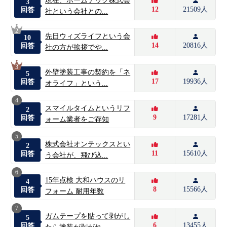
現在、ホームテック株式会
3
12
21509人
回答
社という会社との...
2
先日ウィズライフという会
10
14
20816人
回答
社の方が挨拶でや...
3
外壁塗装工事の契約を「ネ
5
17
19936人
回答
オライフ」という...
4
スマイルタイムというリフ
2
9
17281人
回答
ォーム業者をご存知
5
株式会社オンテックスとい
2
11
15610人
回答
う会社が、飛び込...
6
15年点検 大和ハウスのリ
4
8
15566人
回答
フォーム 耐用年数
7
ガムテープを貼って剥がし
5
6
13455人
回答