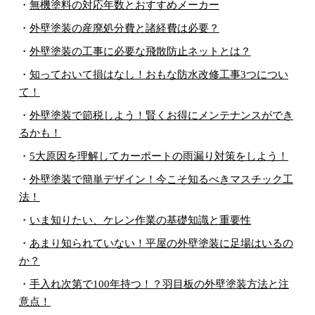
・
無機塗料の対応年数とおすすめメーカー
・
外壁塗装の産廃処分費と諸経費は必要？
・
外壁塗装の工事に必要な飛散防止ネットとは？
・
知っておいて損はなし！おもな防水改修工事3つについ
て！
・
外壁塗装で節税しよう！賢くお得にメンテナンスができ
るかも！
・
5大原因を理解してカーポートの雨漏り対策をしよう！
・
外壁塗装で簡単デザイン！今こそ知るべきマスチック工
法！
・
いま知りたい、ケレン作業の基礎知識と重要性
・
あまり知られていない！平屋の外壁塗装に足場はいるの
か？
・
手入れ次第で100年持つ！？羽目板の外壁塗装方法と注
意点！