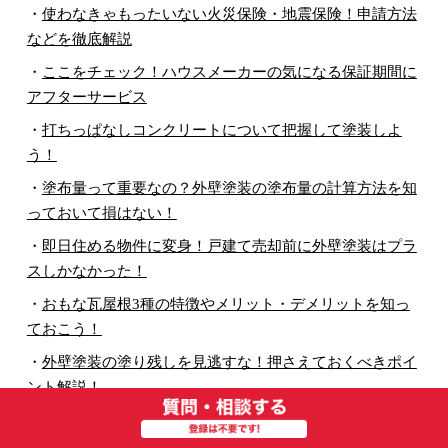
・
使わなきゃもったいない火災保険・地震保険！申請方法
などを徹底解説
・
ここをチェック！ハウスメーカーの気になる保証期間に
アフターサービス
・
打ちっぱなしコンクリートについて把握して塗装しよ
う！
・
塗布量って重要なの？外壁塗装の塗布量の計算方法を知
っておいて損はない！
・
即日住める物件に変身！戸建て売却前に外壁塗装はプラ
スしかなかった！
・
おもな瓦屋根3種の特徴やメリット・デメリットを知っ
ておこう！
・
外壁塗装の塗り残しを見逃すな！押さえておくべきポイ
ント解説！
・
憧れのルーフバルコニーは大変？メンテナンス費用やメ
リット・デメリットは？