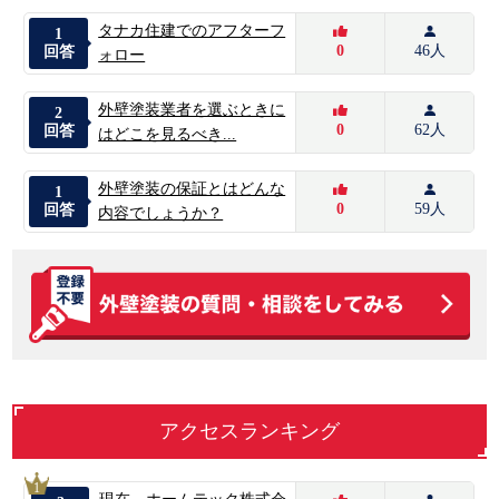
タナカ住建でのアフターフ
1
0
46人
回答
ォロー
外壁塗装業者を選ぶときに
2
0
62人
回答
はどこを見るべき...
外壁塗装の保証とはどんな
1
0
59人
回答
内容でしょうか？
アクセスランキング
1