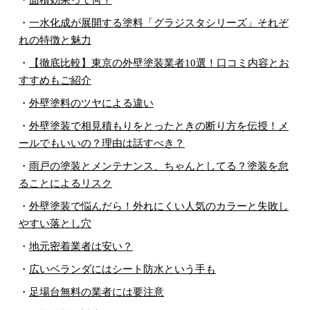
・
一水化成が展開する塗料「グラジスタシリーズ」それぞ
れの特徴と魅力
・
【徹底比較】東京の外壁塗装業者10選！口コミ内容とお
すすめもご紹介
・
外壁塗料のツヤによる違い
・
外壁塗装で相見積もりをとったときの断り方を伝授！メ
ールでもいいの？理由は話すべき？
・
雨戸の塗装とメンテナンス、ちゃんとしてる？塗装を怠
ることによるリスク
・
外壁塗装で悩んだら！外れにくい人気のカラーと失敗し
やすい落とし穴
・
地元密着業者は安い？
・
広いベランダにはシート防水という手も
・
足場台無料の業者には要注意