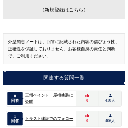
（新規登録はこちら）
外壁知恵ノートは、回答に記載された内容の信ぴょう性、
正確性を保証しておりません。お客様自身の責任と判断
で、ご利用ください。
関連する質問一覧
三州ペイント 屋根塗装に
0
0
410人
回答
疑問
1
トラスト建設でのフォロー
0
406人
回答