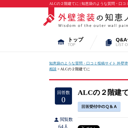
ALCの２階建てに | 知恵袋のような質問・口
トップ
Q&
TOP
LIST 
知恵袋のような質問・口コミ投稿サイト 外壁塗
相談
> ALCの２階建てに
ALCの２階建
回答数
0
閲覧数
64人