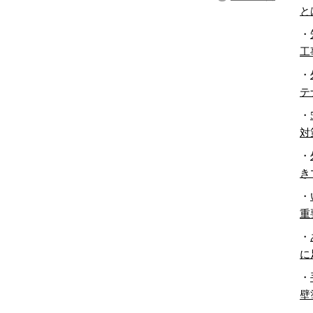
と
・
工
・
テ
・
対
・
き
・
重
・
に
・
壁