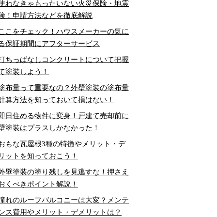
使わなきゃもったいない火災保険・地震
険！申請方法などを徹底解説
ここをチェック！ハウスメーカーの気に
る保証期間にアフターサービス
打ちっぱなしコンクリートについて把握
て塗装しよう！
塗布量って重要なの？外壁塗装の塗布量
計算方法を知っておいて損はない！
即日住める物件に変身！戸建て売却前に
壁塗装はプラスしかなかった！
おもな瓦屋根3種の特徴やメリット・デ
リットを知っておこう！
外壁塗装の塗り残しを見逃すな！押さえ
おくべきポイント解説！
憧れのルーフバルコニーは大変？メンテ
ンス費用やメリット・デメリットは？