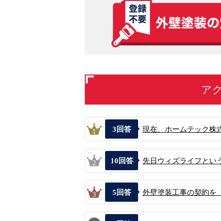
ア
3
回答
現在、ホームテック株式
1
10
回答
先日ウィズライフという
2
5
回答
外壁塗装工事の契約を「
3