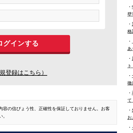
・
壁
・
格
・
あ
・
ト
規登録はこちら）
・
徹
・
て
内容の信ぴょう性、正確性を保証しておりません。お客
・
い。
お
・