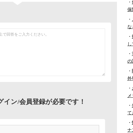
・
保
・
な
・
し
・
の
・
外
・
メ
グイン/会員登録が必要です！
・
て
・
ナ