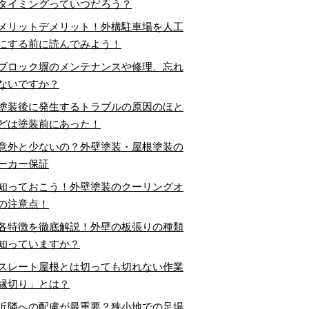
タイミングっていつだろう？
メリットデメリット！外構駐車場を人工
にする前に読んでみよう！
ブロック塀のメンテナンスや修理、忘れ
ないですか？
塗装後に発生するトラブルの原因のほと
どは塗装前にあった！
意外と少ないの？外壁塗装・屋根塗装の
ーカー保証
知っておこう！外壁塗装のクーリングオ
の注意点！
各特徴を徹底解説！外壁の板張りの種類
知っていますか？
スレート屋根とは切っても切れない作業
縁切り」とは？
近隣への配慮が最重要？狭小地での足場