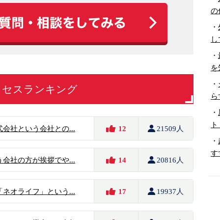
の
・
し
・
を
・
クセスランキング
ら
・
ト
会社という会社との...
12
21509人
・
す
会社の方が挨拶でや...
14
20816人
ネオライフ」という...
17
19937人