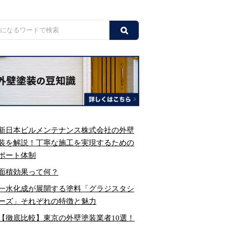
新日本ビルメンテナンス株式会社の外壁
装を解説！丁寧な施工を実現するための
ポート体制
面積効果って何？
一水化成が展開する塗料「グラジスタシ
ーズ」それぞれの特徴と魅力
【徹底比較】東京の外壁塗装業者10選！