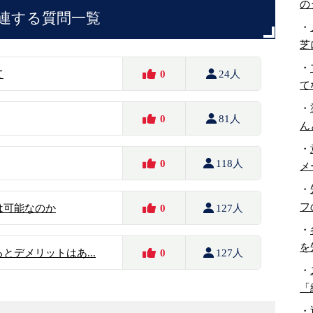
の
連する質問一覧
・
芝
・
て
0
24人
て
・
0
81人
ん
・
0
118人
メ
・
フ
は可能なのか
0
127人
・
を
とデメリットはあ...
0
127人
・
「
・