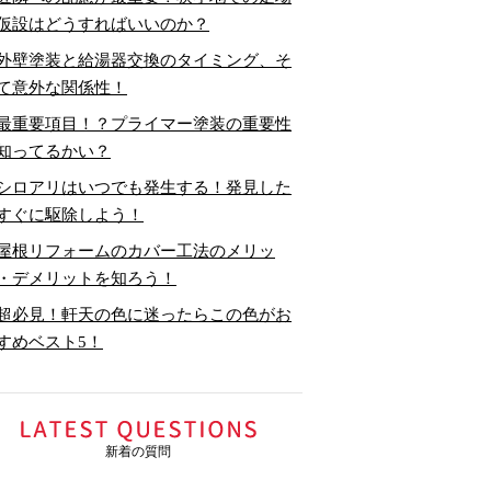
仮設はどうすればいいのか？
外壁塗装と給湯器交換のタイミング、そ
て意外な関係性！
最重要項目！？プライマー塗装の重要性
知ってるかい？
シロアリはいつでも発生する！発見した
すぐに駆除しよう！
屋根リフォームのカバー工法のメリッ
・デメリットを知ろう！
超必見！軒天の色に迷ったらこの色がお
すめベスト5！
新着の質問