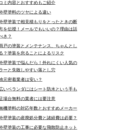
コミ内容とおすすめもご紹介
外壁塗料のツヤによる違い
外壁塗装で相見積もりをとったときの断
方を伝授！メールでもいいの？理由は話
べき？
雨戸の塗装とメンテナンス、ちゃんとし
る？塗装を怠ることによるリスク
外壁塗装で悩んだら！外れにくい人気の
ラーと失敗しやすい落とし穴
地元密着業者は安い？
広いベランダにはシート防水という手も
足場台無料の業者には要注意
無機塗料の対応年数とおすすめメーカー
外壁塗装の産廃処分費と諸経費は必要？
外壁塗装の工事に必要な飛散防止ネット