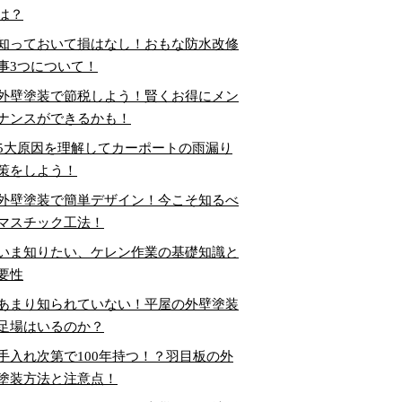
は？
知っておいて損はなし！おもな防水改修
事3つについて！
外壁塗装で節税しよう！賢くお得にメン
ナンスができるかも！
5大原因を理解してカーポートの雨漏り
策をしよう！
外壁塗装で簡単デザイン！今こそ知るべ
マスチック工法！
いま知りたい、ケレン作業の基礎知識と
要性
あまり知られていない！平屋の外壁塗装
足場はいるのか？
手入れ次第で100年持つ！？羽目板の外
塗装方法と注意点！