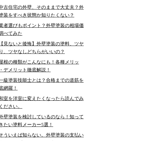
中古住宅の外壁、そのままで大丈夫？外
塗装をすべき状態か知りたくない？
業者選びもポイント？外壁塗装の相場価
調べてみた
【見ないと後悔】外壁塗装の塗料、ツヤ
り、ツヤなしどちらがいいの？
屋根の種類がこんなにも！各種メリッ
・デメリット徹底解説！
一級塗装技能士とは？合格までの道筋を
底網羅！
和室を洋室に変えたくなったら読んでみ
ください。
外壁塗装を検討しているのなら！知って
きたい塗料メーカー5選！
そういえば知らない。外壁塗装の支払い