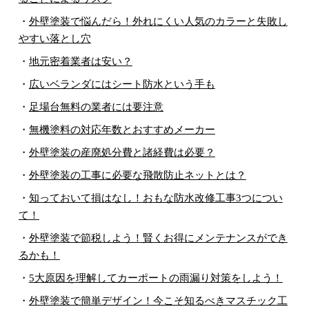
・
外壁塗装で悩んだら！外れにくい人気のカラーと失敗し
やすい落とし穴
・
地元密着業者は安い？
・
広いベランダにはシート防水という手も
・
足場台無料の業者には要注意
・
無機塗料の対応年数とおすすめメーカー
・
外壁塗装の産廃処分費と諸経費は必要？
・
外壁塗装の工事に必要な飛散防止ネットとは？
・
知っておいて損はなし！おもな防水改修工事3つについ
て！
・
外壁塗装で節税しよう！賢くお得にメンテナンスができ
るかも！
・
5大原因を理解してカーポートの雨漏り対策をしよう！
・
外壁塗装で簡単デザイン！今こそ知るべきマスチック工