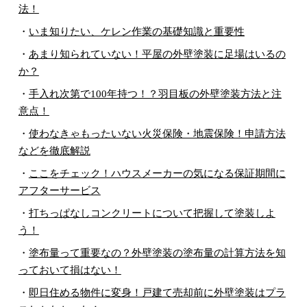
法！
・
いま知りたい、ケレン作業の基礎知識と重要性
・
あまり知られていない！平屋の外壁塗装に足場はいるの
か？
・
手入れ次第で100年持つ！？羽目板の外壁塗装方法と注
意点！
・
使わなきゃもったいない火災保険・地震保険！申請方法
などを徹底解説
・
ここをチェック！ハウスメーカーの気になる保証期間に
アフターサービス
・
打ちっぱなしコンクリートについて把握して塗装しよ
う！
・
塗布量って重要なの？外壁塗装の塗布量の計算方法を知
っておいて損はない！
・
即日住める物件に変身！戸建て売却前に外壁塗装はプラ