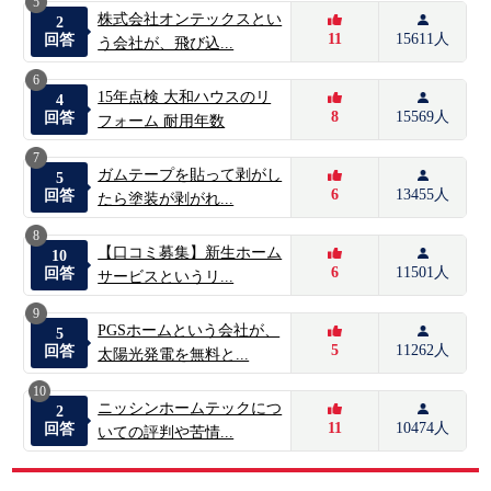
5
株式会社オンテックスとい
2
11
15611人
回答
う会社が、飛び込...
6
15年点検 大和ハウスのリ
4
8
15569人
回答
フォーム 耐用年数
7
ガムテープを貼って剥がし
5
6
13455人
回答
たら塗装が剥がれ...
8
【口コミ募集】新生ホーム
10
6
11501人
回答
サービスというリ...
9
PGSホームという会社が、
5
5
11262人
回答
太陽光発電を無料と...
10
ニッシンホームテックにつ
2
11
10474人
回答
いての評判や苦情...