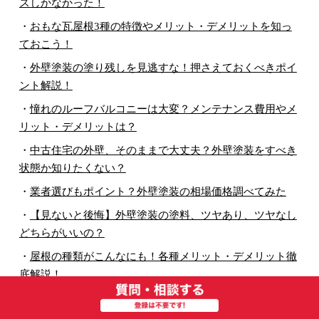
スしかなかった！
・
おもな瓦屋根3種の特徴やメリット・デメリットを知っ
ておこう！
・
外壁塗装の塗り残しを見逃すな！押さえておくべきポイ
ント解説！
・
憧れのルーフバルコニーは大変？メンテナンス費用やメ
リット・デメリットは？
・
中古住宅の外壁、そのままで大丈夫？外壁塗装をすべき
状態か知りたくない？
・
業者選びもポイント？外壁塗装の相場価格調べてみた
・
【見ないと後悔】外壁塗装の塗料、ツヤあり、ツヤなし
どちらがいいの？
・
屋根の種類がこんなにも！各種メリット・デメリット徹
底解説！
・
一級塗装技能士とは？合格までの道筋を徹底網羅！