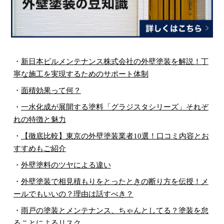
・
新日本ビルメンテナンス株式会社の外壁塗装を解説！丁
寧な施工を実現するためのサポート体制
・
面積効果って何？
・
一水化成が展開する塗料「グラジスタシリーズ」それぞ
れの特徴と魅力
・
【徹底比較】東京の外壁塗装業者10選！口コミ内容とお
すすめもご紹介
・
外壁塗料のツヤによる違い
・
外壁塗装で相見積もりをとったときの断り方を伝授！メ
ールでもいいの？理由は話すべき？
・
雨戸の塗装とメンテナンス、ちゃんとしてる？塗装を怠
ることによるリスク