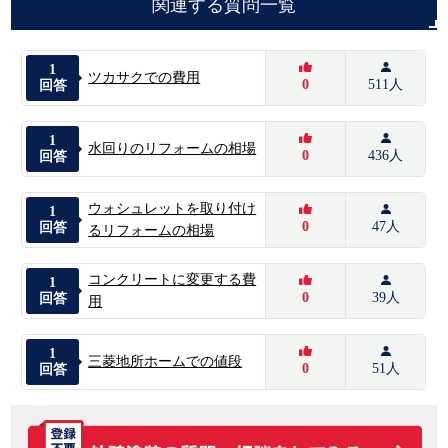
関連する質問一覧
1
ツカサクでの費用
0
511人
回答
1
水回りのリフォームの相場
0
436人
回答
ウォシュレットを取り付け
1
0
47人
回答
るリフォームの相場
コンクリートに変更する費
1
0
39人
回答
用
1
三菱地所ホームでの値段
0
51人
回答