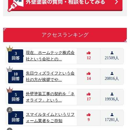
アクセスランキング
1
現在、ホームテック株式会
3
12
21509人
回答
社という会社との...
2
先日ウィズライフという会
10
14
20816人
回答
社の方が挨拶でや...
3
外壁塗装工事の契約を「ネ
5
17
19936人
回答
オライフ」という...
4
スマイルタイムというリフ
2
9
17281人
回答
ォーム業者をご存知