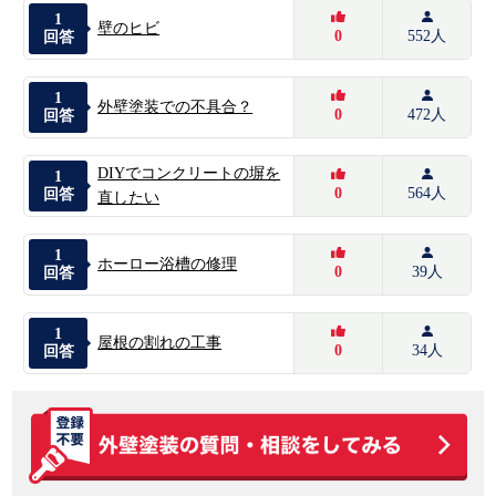
1
壁のヒビ
0
552人
回答
1
外壁塗装での不具合？
0
472人
回答
DIYでコンクリートの塀を
1
0
564人
回答
直したい
1
ホーロー浴槽の修理
0
39人
回答
1
屋根の割れの工事
0
34人
回答