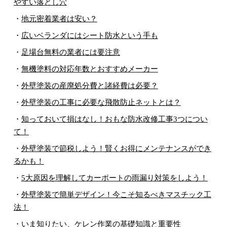
やすい落とし穴
・
地元密着業者は安い？
・
広いベランダにはシート防水という手も
・
足場台無料の業者には要注意
・
無機塗料の対応年数とおすすめメーカー
・
外壁塗装の産廃処分費と諸経費は必要？
・
外壁塗装の工事に必要な飛散防止ネットとは？
・
知っておいて損はなし！おもな防水改修工事3つについ
て！
・
外壁塗装で節税しよう！賢くお得にメンテナンスができ
るかも！
・
5大原因を理解してカーポートの雨漏り対策をしよう！
・
外壁塗装で簡単デザイン！今こそ知るべきマスチック工
法！
・
いま知りたい、ケレン作業の基礎知識と重要性