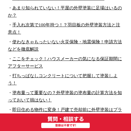
・
あまり知られていない！平屋の外壁塗装に足場はいるの
か？
・
手入れ次第で100年持つ！？羽目板の外壁塗装方法と注
意点！
・
使わなきゃもったいない火災保険・地震保険！申請方法
などを徹底解説
・
ここをチェック！ハウスメーカーの気になる保証期間に
アフターサービス
・
打ちっぱなしコンクリートについて把握して塗装しよ
う！
・
塗布量って重要なの？外壁塗装の塗布量の計算方法を知
っておいて損はない！
・
即日住める物件に変身！戸建て売却前に外壁塗装はプラ
スしかなかった！
・
おもな瓦屋根3種の特徴やメリット・デメリットを知っ