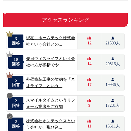
アクセスランキング
1
現在、ホームテック株式会
3
12
21509人
回答
社という会社との...
2
先日ウィズライフという会
10
14
20816人
回答
社の方が挨拶でや...
3
外壁塗装工事の契約を「ネ
5
17
19936人
回答
オライフ」という...
4
スマイルタイムというリフ
2
9
17281人
回答
ォーム業者をご存知
5
株式会社オンテックスとい
2
11
15611人
回答
う会社が、飛び込...