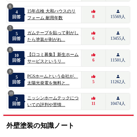
6
15年点検 大和ハウスのリ
4
8
15569人
回答
フォーム 耐用年数
7
ガムテープを貼って剥がし
5
6
13455人
回答
たら塗装が剥がれ...
8
【口コミ募集】新生ホーム
10
6
11501人
回答
サービスというリ...
9
PGSホームという会社が、
5
5
11262人
回答
太陽光発電を無料と...
10
ニッシンホームテックにつ
2
11
10474人
回答
いての評判や苦情...
外壁塗装の知識ノート