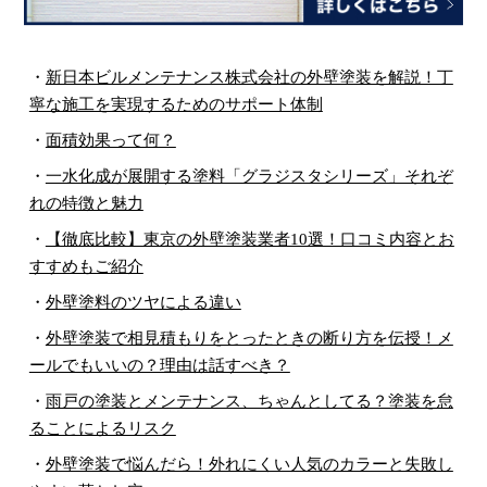
・
新日本ビルメンテナンス株式会社の外壁塗装を解説！丁
寧な施工を実現するためのサポート体制
・
面積効果って何？
・
一水化成が展開する塗料「グラジスタシリーズ」それぞ
れの特徴と魅力
・
【徹底比較】東京の外壁塗装業者10選！口コミ内容とお
すすめもご紹介
・
外壁塗料のツヤによる違い
・
外壁塗装で相見積もりをとったときの断り方を伝授！メ
ールでもいいの？理由は話すべき？
・
雨戸の塗装とメンテナンス、ちゃんとしてる？塗装を怠
ることによるリスク
・
外壁塗装で悩んだら！外れにくい人気のカラーと失敗し