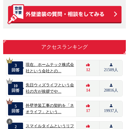
アクセスランキング
1
現在、ホームテック株式会
3
12
21509人
回答
社という会社との...
2
先日ウィズライフという会
10
14
20816人
回答
社の方が挨拶でや...
3
外壁塗装工事の契約を「ネ
5
17
19937人
回答
オライフ」という...
4
スマイルタイムというリフ
2