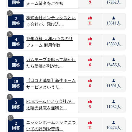
9
17282人
回答
ォーム業者をご存知
5
株式会社オンテックスとい
2
11
15611人
回答
う会社が、飛び込...
6
15年点検 大和ハウスのリ
4
8
15569人
回答
フォーム 耐用年数
7
ガムテープを貼って剥がし
5
6
13456人
回答
たら塗装が剥がれ...
8
【口コミ募集】新生ホーム
10
6
11501人
回答
サービスというリ...
9
PGSホームという会社が、
5
5
11262人
回答
太陽光発電を無料と...
10
ニッシンホームテックにつ
2
11
10474人
回答
いての評判や苦情...