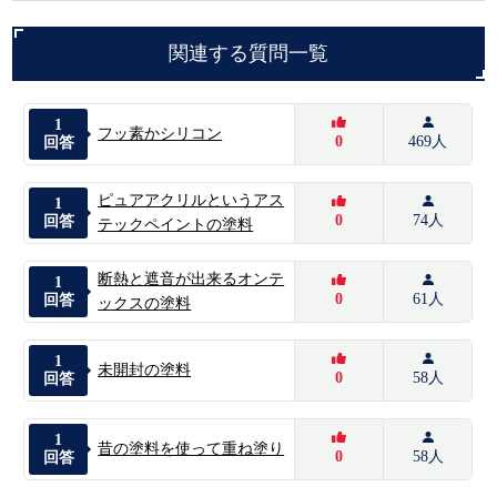
関連する質問一覧
1
フッ素かシリコン
0
469人
回答
ピュアアクリルというアス
1
0
74人
回答
テックペイントの塗料
断熱と遮音が出来るオンテ
1
0
61人
回答
ックスの塗料
1
未開封の塗料
0
58人
回答
1
昔の塗料を使って重ね塗り
0
58人
回答