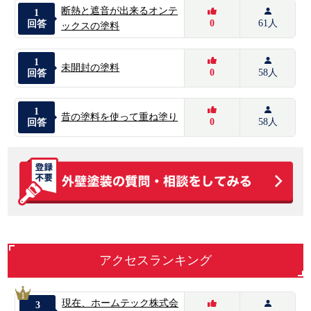
断熱と遮音が出来るオンテ
1
0
61人
回答
ックスの塗料
1
未開封の塗料
0
58人
回答
1
昔の塗料を使って重ね塗り
0
58人
回答
アクセスランキング
1
現在、ホームテック株式会
3