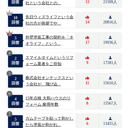
12
21509人
回答
社という会社との...
2
先日ウィズライフという会
10
14
20816人
回答
社の方が挨拶でや...
3
外壁塗装工事の契約を「ネ
5
17
19936人
回答
オライフ」という...
4
スマイルタイムというリフ
2
9
17281人
回答
ォーム業者をご存知
5
株式会社オンテックスとい
2
11
15610人
回答
う会社が、飛び込...
6
15年点検 大和ハウスのリ
4
8
15567人
回答
フォーム 耐用年数
7
ガムテープを貼って剥がし
5
6
13455人
回答
たら塗装が剥がれ...