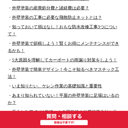
・
外壁塗装の産廃処分費と諸経費は必要？
・
外壁塗装の工事に必要な飛散防止ネットとは？
・
知っておいて損はなし！おもな防水改修工事3つについ
て！
・
外壁塗装で節税しよう！賢くお得にメンテナンスができ
るかも！
・
5大原因を理解してカーポートの雨漏り対策をしよう！
・
外壁塗装で簡単デザイン！今こそ知るべきマスチック工
法！
・
いま知りたい、ケレン作業の基礎知識と重要性
・
あまり知られていない！平屋の外壁塗装に足場はいるの
か？
・
手入れ次第で100年持つ！？羽目板の外壁塗装方法と注
意点！