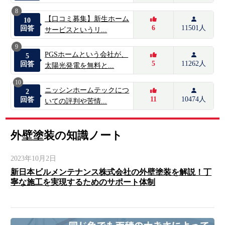
8
【口コミ募集】新生ホーム
10
6
11501人
回答
サービスというリ...
9
PGSホームという会社が、
5
5
11262人
回答
太陽光発電を無料と...
10
ニッシンホームテックにつ
2
11
10474人
回答
いての評判や苦情...
外壁塗装の知識ノート
2023年10月2日
新日本ビルメンテナンス株式会社の外壁塗装を解説！丁
寧な施工を実現するためのサポート体制