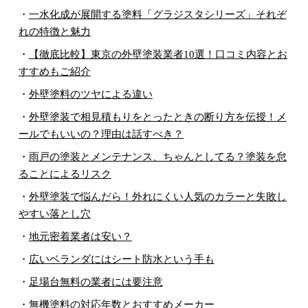
・
一水化成が展開する塗料「グラジスタシリーズ」それぞ
れの特徴と魅力
・
【徹底比較】東京の外壁塗装業者10選！口コミ内容とお
すすめもご紹介
・
外壁塗料のツヤによる違い
・
外壁塗装で相見積もりをとったときの断り方を伝授！メ
ールでもいいの？理由は話すべき？
・
雨戸の塗装とメンテナンス、ちゃんとしてる？塗装を怠
ることによるリスク
・
外壁塗装で悩んだら！外れにくい人気のカラーと失敗し
やすい落とし穴
・
地元密着業者は安い？
・
広いベランダにはシート防水という手も
・
足場台無料の業者には要注意
・
無機塗料の対応年数とおすすめメーカー