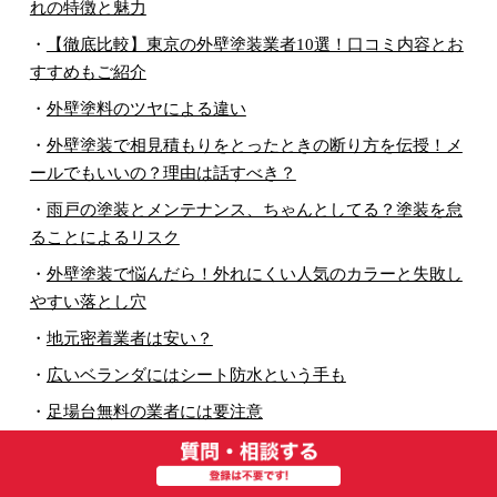
れの特徴と魅力
・
【徹底比較】東京の外壁塗装業者10選！口コミ内容とお
すすめもご紹介
・
外壁塗料のツヤによる違い
・
外壁塗装で相見積もりをとったときの断り方を伝授！メ
ールでもいいの？理由は話すべき？
・
雨戸の塗装とメンテナンス、ちゃんとしてる？塗装を怠
ることによるリスク
・
外壁塗装で悩んだら！外れにくい人気のカラーと失敗し
やすい落とし穴
・
地元密着業者は安い？
・
広いベランダにはシート防水という手も
・
足場台無料の業者には要注意
・
無機塗料の対応年数とおすすめメーカー
・
外壁塗装の産廃処分費と諸経費は必要？