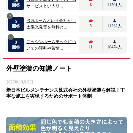
10
6
11501人
回答
サービスというリ...
9
PGSホームという会社が、
5
5
11262人
回答
太陽光発電を無料と...
10
ニッシンホームテックにつ
2
11
10474人
回答
いての評判や苦情...
外壁塗装の知識ノート
2023年10月2日
新日本ビルメンテナンス株式会社の外壁塗装を解説！丁
寧な施工を実現するためのサポート体制