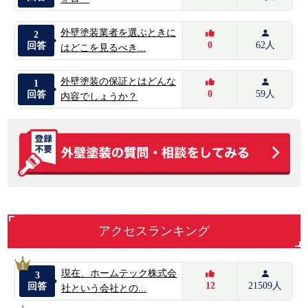
外壁塗装業者を選ぶときに
2
0
62人
回答
はどこを見るべき...
外壁塗装の保証とはどんな
1
0
59人
回答
内容でしょうか？
アクセスランキング
1
現在、ホームテック株式会
3
12
21509人
回答
社という会社との...