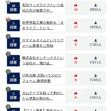
2
先日ウィズライフという会
10
14
20816人
回答
社の方が挨拶でや...
3
外壁塗装工事の契約を「ネ
5
17
19936人
回答
オライフ」という...
4
スマイルタイムというリフ
2
9
17281人
回答
ォーム業者をご存知
5
株式会社オンテックスとい
2
11
15611人
回答
う会社が、飛び込...
6
15年点検 大和ハウスのリ
4
8
15569人
回答
フォーム 耐用年数
7
ガムテープを貼って剥がし
5
6
13455人
回答
たら塗装が剥がれ...
8
【口コミ募集】新生ホーム