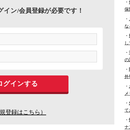
・
保
グイン/会員登録が必要です！
・
な
・
し
・
の
・
外
・
メ
・
て
規登録はこちら）
・
ナ