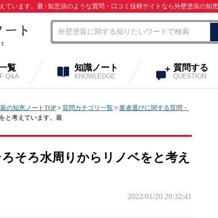
えています。最 | 知恵袋のような質問・口コミ投稿サイトなら外壁塗装の知
A一覧
知識ノート
質問する
OF Q&A
KNOWLEDGE
QUESTION
装の知恵ノートTOP
>
質問カテゴリ一覧
>
業者選びに関する質問・
ベをと考えています。最
そろそろ水周りからリノベをと考え
2022/01/20 20:32:41