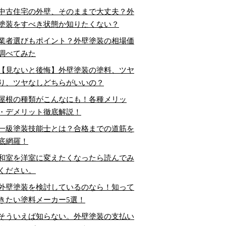
中古住宅の外壁、そのままで大丈夫？外
塗装をすべき状態か知りたくない？
業者選びもポイント？外壁塗装の相場価
調べてみた
【見ないと後悔】外壁塗装の塗料、ツヤ
り、ツヤなしどちらがいいの？
屋根の種類がこんなにも！各種メリッ
・デメリット徹底解説！
一級塗装技能士とは？合格までの道筋を
底網羅！
和室を洋室に変えたくなったら読んでみ
ください。
外壁塗装を検討しているのなら！知って
きたい塗料メーカー5選！
そういえば知らない。外壁塗装の支払い