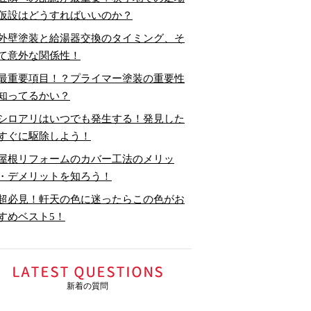
仮設はどうすればいいのか？
外壁塗装と給湯器交換のタイミング、そ
て意外な関係性！
最重要項目！？プライマー塗装の重要性
知ってるかい？
シロアリはいつでも発生する！発見した
すぐに駆除しよう！
屋根リフォームのカバー工法のメリッ
・デメリットを知ろう！
超必見！軒天の色に迷ったらこの色がお
すめベスト5！
新着の質問