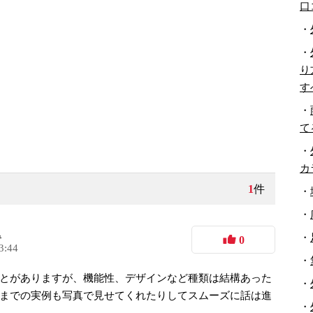
口
・
・
り
す
・
て
・
カ
1
件
・
・
ん
・
0
3:44
・
とがありますが、機能性、デザインなど種類は結構あった
・
までの実例も写真で見せてくれたりしてスムーズに話は進
・