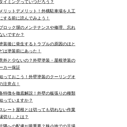
タイミングっていつだろう？
メリットデメリット！外構駐車場を人工
にする前に読んでみよう！
ブロック塀のメンテナンスや修理、忘れ
ないですか？
塗装後に発生するトラブルの原因のほと
どは塗装前にあった！
意外と少ないの？外壁塗装・屋根塗装の
ーカー保証
知っておこう！外壁塗装のクーリングオ
の注意点！
各特徴を徹底解説！外壁の板張りの種類
知っていますか？
スレート屋根とは切っても切れない作業
縁切り」とは？
近隣への配慮が最重要？狭小地での足場