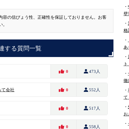
・
壁
内容の信ぴょう性、正確性を保証しておりません。お客
・
い。
格
・
あ
連する質問一覧
・
ト
0
473人
・
徹
って会社
0
552人
・
て
・
0
517人
お
・
0
558人