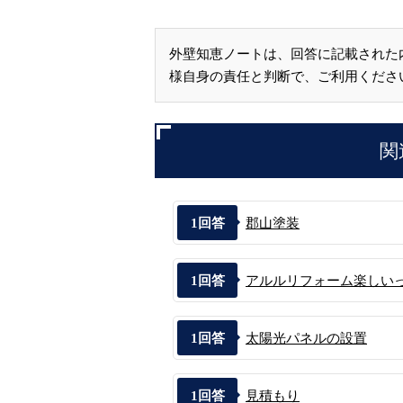
外壁知恵ノートは、回答に記載された
様自身の責任と判断で、ご利用くださ
関
1
回答
郡山塗装
1
回答
アルルリフォーム楽しい
1
回答
太陽光パネルの設置
1
回答
見積もり