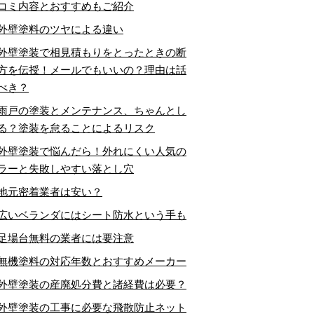
コミ内容とおすすめもご紹介
外壁塗料のツヤによる違い
外壁塗装で相見積もりをとったときの断
方を伝授！メールでもいいの？理由は話
べき？
雨戸の塗装とメンテナンス、ちゃんとし
る？塗装を怠ることによるリスク
外壁塗装で悩んだら！外れにくい人気の
ラーと失敗しやすい落とし穴
地元密着業者は安い？
広いベランダにはシート防水という手も
足場台無料の業者には要注意
無機塗料の対応年数とおすすめメーカー
外壁塗装の産廃処分費と諸経費は必要？
外壁塗装の工事に必要な飛散防止ネット