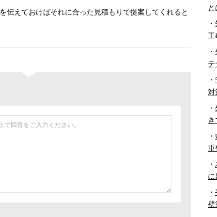
と
を伝えておけばそれに合った見積もりで提案してくれると
・
工
・
テ
・
対
・
き
・
重
・
に
・
壁