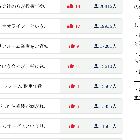
会社の方が挨拶でや...
14
20816人
の
・
し
ネオライフ」という...
17
19936人
・
を
リフォーム業者をご存知
9
17281人
・
ら
いう会社が、飛び込...
11
15610人
・
ト
のリフォーム 耐用年数
8
15567人
・
す
したら塗装が剥がれ...
6
13455人
ムサービスというリ...
6
11501人