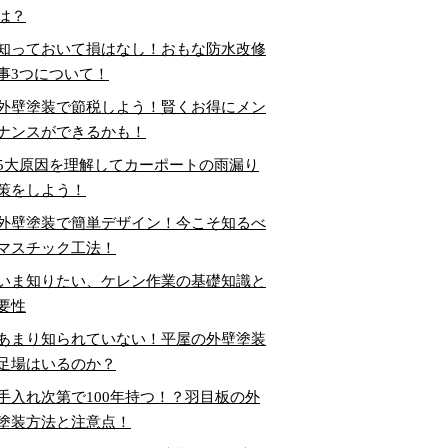
は？
知っておいて損はなし！おもな防水改修
事3つについて！
外壁塗装で節税しよう！賢くお得にメン
ナンスができるかも！
5大原因を理解してカーポートの雨漏り
策をしよう！
外壁塗装で簡単デザイン！今こそ知るべ
マスチック工法！
いま知りたい、ケレン作業の基礎知識と
要性
あまり知られていない！平屋の外壁塗装
足場はいるのか？
手入れ次第で100年持つ！？羽目板の外
塗装方法と注意点！