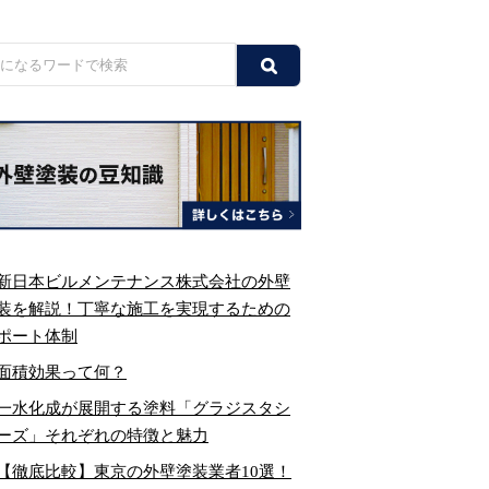
新日本ビルメンテナンス株式会社の外壁
装を解説！丁寧な施工を実現するための
ポート体制
面積効果って何？
一水化成が展開する塗料「グラジスタシ
ーズ」それぞれの特徴と魅力
【徹底比較】東京の外壁塗装業者10選！