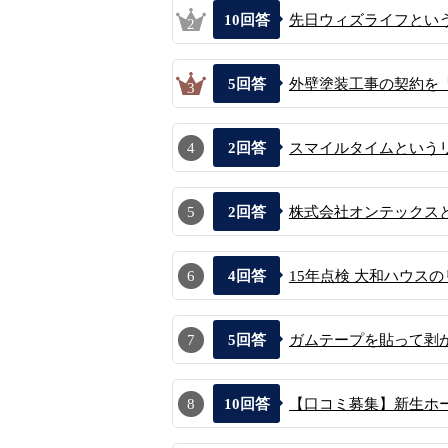
10
回答
先日ウィズライフという
2
5
回答
外壁塗装工事の契約を「
3
4
2
回答
スマイルタイムという
5
2
回答
株式会社オンテックスと
6
4
回答
15年点検 大和ハウス
7
5
回答
ガムテープを貼って剥が
8
10
回答
【口コミ募集】新生ホー