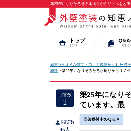
築25年になりそろそろ水周りからリノベをと考
トップ
Q&
TOP
LIST 
知恵袋のような質問・口コミ投稿サイト 外壁塗
相談
> 築25年になりそろそろ水周りからリノ
築25年になり
回答数
1
ています。最
閲覧数
45人