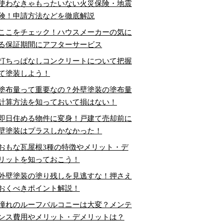
使わなきゃもったいない火災保険・地震
険！申請方法などを徹底解説
ここをチェック！ハウスメーカーの気に
る保証期間にアフターサービス
打ちっぱなしコンクリートについて把握
て塗装しよう！
塗布量って重要なの？外壁塗装の塗布量
計算方法を知っておいて損はない！
即日住める物件に変身！戸建て売却前に
壁塗装はプラスしかなかった！
おもな瓦屋根3種の特徴やメリット・デ
リットを知っておこう！
外壁塗装の塗り残しを見逃すな！押さえ
おくべきポイント解説！
憧れのルーフバルコニーは大変？メンテ
ンス費用やメリット・デメリットは？