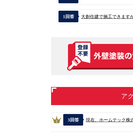
1
回答
大創住建で施工できます
ア
3
回答
現在、ホームテック株式
1