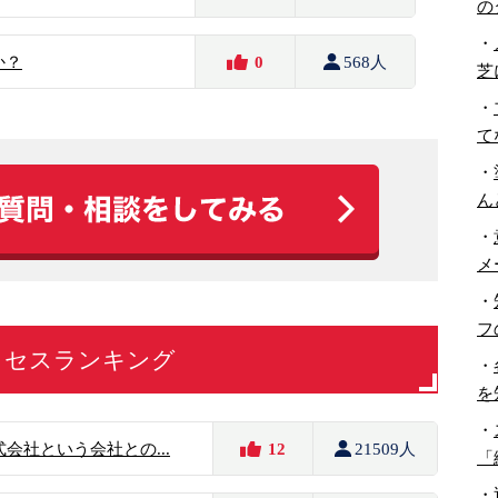
の
・
か？
0
568人
芝
・
て
・
ん
・
メ
・
フ
クセスランキング
・
を
・
会社という会社との...
12
21509人
「
・