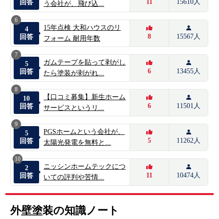
11
15610人
回答
う会社が、飛び込...
6
15年点検 大和ハウスのリ
4
8
15567人
回答
フォーム 耐用年数
7
ガムテープを貼って剥がし
5
6
13455人
回答
たら塗装が剥がれ...
8
【口コミ募集】新生ホーム
10
6
11501人
回答
サービスというリ...
9
PGSホームという会社が、
5
5
11262人
回答
太陽光発電を無料と...
10
ニッシンホームテックにつ
2
11
10474人
回答
いての評判や苦情...
外壁塗装の知識ノート