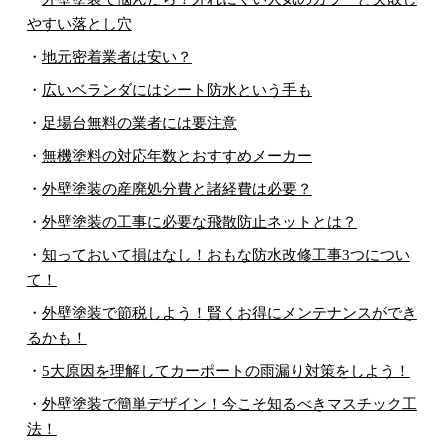
やすい落とし穴
・
地元密着業者は安い？
・
広いベランダにはシート防水という手も
・
足場台無料の業者には要注意
・
無機塗料の対応年数とおすすめメーカー
・
外壁塗装の産廃処分費と諸経費は必要？
・
外壁塗装の工事に必要な飛散防止ネットとは？
・
知っておいて損はなし！おもな防水改修工事3つについ
て！
・
外壁塗装で節税しよう！賢くお得にメンテナンスができ
るかも！
・
5大原因を理解してカーポートの雨漏り対策をしよう！
・
外壁塗装で簡単デザイン！今こそ知るべきマスチック工
法！