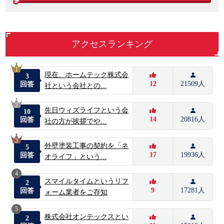
アクセスランキング
1
現在、ホームテック株式会
3
12
21509人
回答
社という会社との...
2
先日ウィズライフという会
10
14
20816人
回答
社の方が挨拶でや...
3
外壁塗装工事の契約を「ネ
5
17
19936人
回答
オライフ」という...
4
スマイルタイムというリフ
2
9
17281人
回答
ォーム業者をご存知
5
株式会社オンテックスとい
2