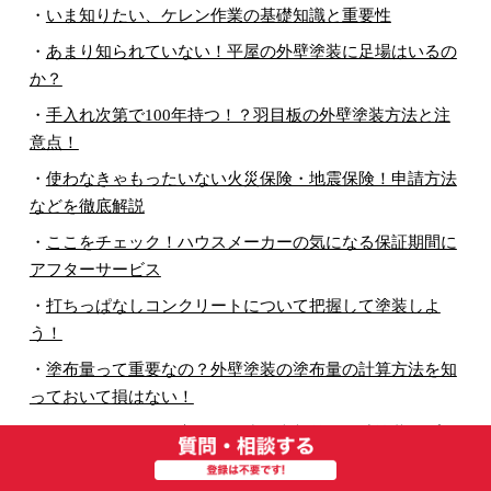
・
いま知りたい、ケレン作業の基礎知識と重要性
・
あまり知られていない！平屋の外壁塗装に足場はいるの
か？
・
手入れ次第で100年持つ！？羽目板の外壁塗装方法と注
意点！
・
使わなきゃもったいない火災保険・地震保険！申請方法
などを徹底解説
・
ここをチェック！ハウスメーカーの気になる保証期間に
アフターサービス
・
打ちっぱなしコンクリートについて把握して塗装しよ
う！
・
塗布量って重要なの？外壁塗装の塗布量の計算方法を知
っておいて損はない！
・
即日住める物件に変身！戸建て売却前に外壁塗装はプラ
スしかなかった！