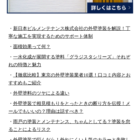
・
新日本ビルメンテナンス株式会社の外壁塗装を解説！丁
寧な施工を実現するためのサポート体制
・
面積効果って何？
・
一水化成が展開する塗料「グラジスタシリーズ」それぞ
れの特徴と魅力
・
【徹底比較】東京の外壁塗装業者10選！口コミ内容とお
すすめもご紹介
・
外壁塗料のツヤによる違い
・
外壁塗装で相見積もりをとったときの断り方を伝授！メ
ールでもいいの？理由は話すべき？
・
雨戸の塗装とメンテナンス、ちゃんとしてる？塗装を怠
ることによるリスク
・
外壁塗装で悩んだら！外れにくい人気のカラーと失敗し