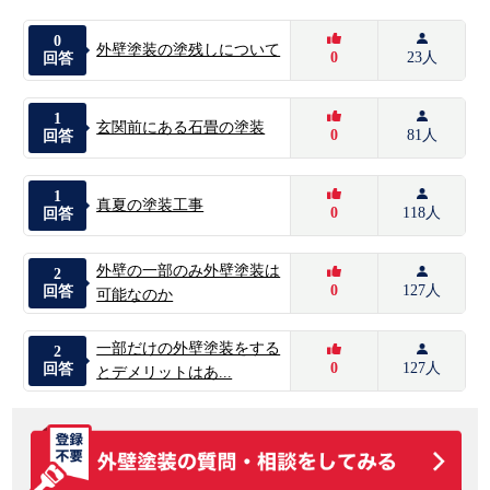
0
外壁塗装の塗残しについて
0
23人
回答
1
玄関前にある石畳の塗装
0
81人
回答
1
真夏の塗装工事
0
118人
回答
外壁の一部のみ外壁塗装は
2
0
127人
回答
可能なのか
一部だけの外壁塗装をする
2
0
127人
回答
とデメリットはあ...