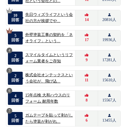
社という会社との...
2
先日ウィズライフという会
10
14
20816人
回答
社の方が挨拶でや...
3
外壁塗装工事の契約を「ネ
5
17
19936人
回答
オライフ」という...
4
スマイルタイムというリフ
2
9
17281人
回答
ォーム業者をご存知
5
株式会社オンテックスとい
2
11
15610人
回答
う会社が、飛び込...
6
15年点検 大和ハウスのリ
4
8
15567人
回答
フォーム 耐用年数
7
ガムテープを貼って剥がし
5
6
13455人
回答
たら塗装が剥がれ...