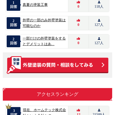
1
真夏の塗装工事
0
118人
回答
外壁の一部のみ外壁塗装は
2
0
127人
回答
可能なのか
一部だけの外壁塗装をする
2
0
127人
回答
とデメリットはあ...
アクセスランキング
1
現在、ホームテック株式会
3
12
21509人
回答