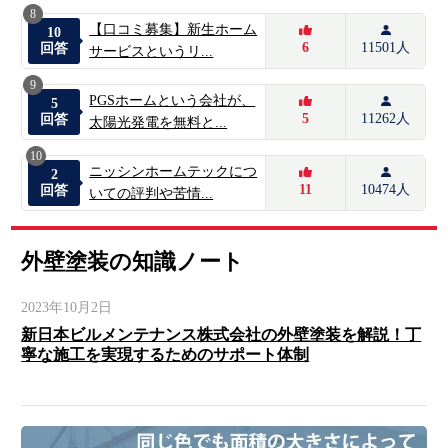
8
【口コミ募集】新生ホーム
10
6
11501人
回答
サービスというリ...
9
PGSホームという会社が、
5
5
11262人
回答
太陽光発電を無料と...
10
ニッシンホームテックにつ
2
11
10474人
回答
いての評判や苦情...
外壁塗装の知識ノート
2023年10月2日
新日本ビルメンテナンス株式会社の外壁塗装を解説！丁
寧な施工を実現するためのサポート体制