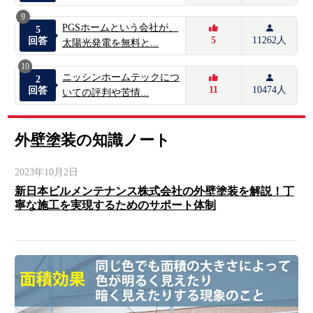
9
PGSホームという会社が、
5
5
11262人
回答
太陽光発電を無料と...
10
ニッシンホームテックにつ
2
11
10474人
回答
いての評判や苦情...
外壁塗装の知識ノート
2023年10月2日
新日本ビルメンテナンス株式会社の外壁塗装を解説！丁
寧な施工を実現するためのサポート体制