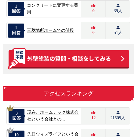
コンクリートに変更する費
1
0
39人
回答
用
1
三菱地所ホームでの値段
0
51人
回答
アクセスランキング
1
現在、ホームテック株式会
3
12
21509人
回答
社という会社との...
2
先日ウィズライフという会
10