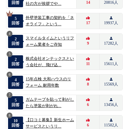
14
20816人
回答
社の方が挨拶でや...
3
外壁塗装工事の契約を「ネ
5
17
19937人
回答
オライフ」という...
4
スマイルタイムというリフ
2
9
17282人
回答
ォーム業者をご存知
5
株式会社オンテックスとい
2
11
15611人
回答
う会社が、飛び込...
6
15年点検 大和ハウスのリ
4
8
15569人
回答
フォーム 耐用年数
7
ガムテープを貼って剥がし
5
6
13456人
回答
たら塗装が剥がれ...
8
【口コミ募集】新生ホーム
10
6
11502人
回答
サービスというリ...