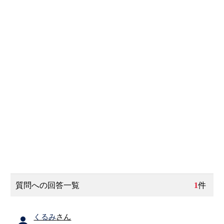
質問への回答一覧
1
件
くるみ
さん