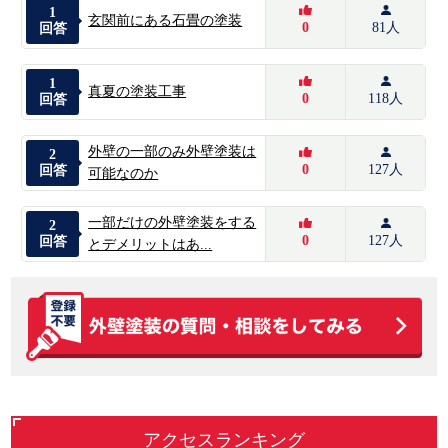
1
玄関前にある石畳の塗装
0
81人
回答
1
真夏の塗装工事
0
118人
回答
外壁の一部のみ外壁塗装は
2
0
127人
回答
可能なのか
一部だけの外壁塗装をする
2
0
127人
回答
とデメリットはあ...
アクセスランキング