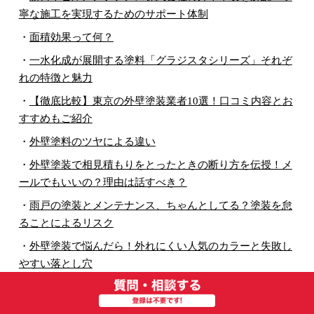
寧な施工を実現するためのサポート体制
・
面積効果って何？
・
一水化成が展開する塗料「グラジスタシリーズ」それぞ
れの特徴と魅力
・
【徹底比較】東京の外壁塗装業者10選！口コミ内容とお
すすめもご紹介
・
外壁塗料のツヤによる違い
・
外壁塗装で相見積もりをとったときの断り方を伝授！メ
ールでもいいの？理由は話すべき？
・
雨戸の塗装とメンテナンス、ちゃんとしてる？塗装を怠
ることによるリスク
・
外壁塗装で悩んだら！外れにくい人気のカラーと失敗し
やすい落とし穴
・
地元密着業者は安い？
・
広いベランダにはシート防水という手も