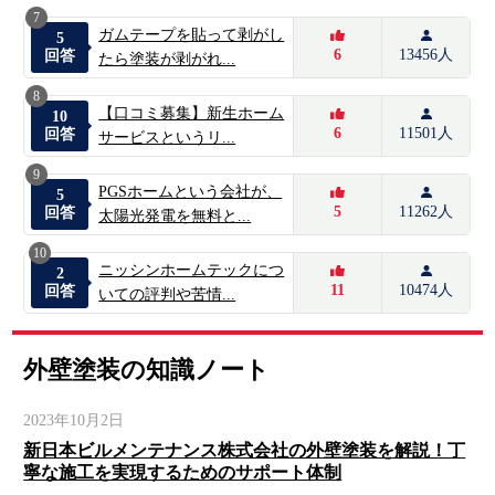
7
ガムテープを貼って剥がし
5
6
13456人
回答
たら塗装が剥がれ...
8
【口コミ募集】新生ホーム
10
6
11501人
回答
サービスというリ...
9
PGSホームという会社が、
5
5
11262人
回答
太陽光発電を無料と...
10
ニッシンホームテックにつ
2
11
10474人
回答
いての評判や苦情...
外壁塗装の知識ノート
2023年10月2日
新日本ビルメンテナンス株式会社の外壁塗装を解説！丁
寧な施工を実現するためのサポート体制