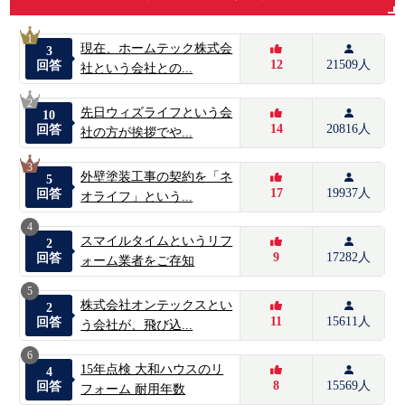
1
現在、ホームテック株式会
3
12
21509人
回答
社という会社との...
2
先日ウィズライフという会
10
14
20816人
回答
社の方が挨拶でや...
3
外壁塗装工事の契約を「ネ
5
17
19937人
回答
オライフ」という...
4
スマイルタイムというリフ
2
9
17282人
回答
ォーム業者をご存知
5
株式会社オンテックスとい
2
11
15611人
回答
う会社が、飛び込...
6
15年点検 大和ハウスのリ
4
8
15569人
回答
フォーム 耐用年数