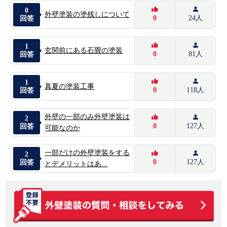
0
外壁塗装の塗残しについて
0
24人
回答
1
玄関前にある石畳の塗装
0
81人
回答
1
真夏の塗装工事
0
118人
回答
外壁の一部のみ外壁塗装は
2
0
127人
回答
可能なのか
一部だけの外壁塗装をする
2
0
127人
回答
とデメリットはあ...