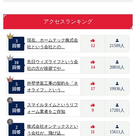
アクセスランキング
1
現在、ホームテック株式会
3
12
21509人
回答
社という会社との...
2
先日ウィズライフという会
10
14
20816人
回答
社の方が挨拶でや...
3
外壁塗装工事の契約を「ネ
5
17
19936人
回答
オライフ」という...
4
スマイルタイムというリフ
2
9
17281人
回答
ォーム業者をご存知
5
株式会社オンテックスとい
2
11
15611人
回答
う会社が、飛び込...