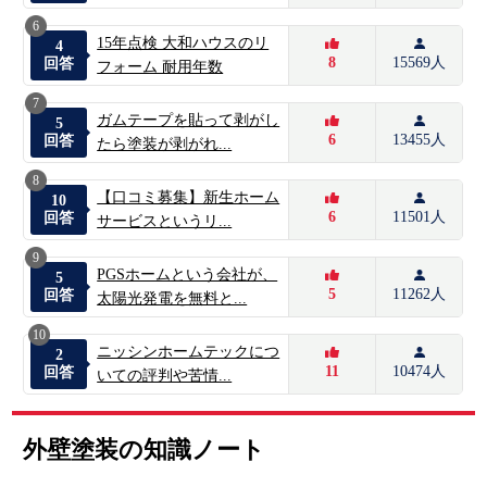
6
15年点検 大和ハウスのリ
4
8
15569人
回答
フォーム 耐用年数
7
ガムテープを貼って剥がし
5
6
13455人
回答
たら塗装が剥がれ...
8
【口コミ募集】新生ホーム
10
6
11501人
回答
サービスというリ...
9
PGSホームという会社が、
5
5
11262人
回答
太陽光発電を無料と...
10
ニッシンホームテックにつ
2
11
10474人
回答
いての評判や苦情...
外壁塗装の知識ノート