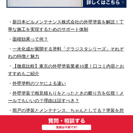
・
新日本ビルメンテナンス株式会社の外壁塗装を解説！丁
寧な施工を実現するためのサポート体制
・
面積効果って何？
・
一水化成が展開する塗料「グラジスタシリーズ」それぞ
れの特徴と魅力
・
【徹底比較】東京の外壁塗装業者10選！口コミ内容とお
すすめもご紹介
・
外壁塗料のツヤによる違い
・
外壁塗装で相見積もりをとったときの断り方を伝授！メ
ールでもいいの？理由は話すべき？
・
雨戸の塗装とメンテナンス、ちゃんとしてる？塗装を怠
ることによるリスク
・
外壁塗装で悩んだら！外れにくい人気のカラーと失敗し