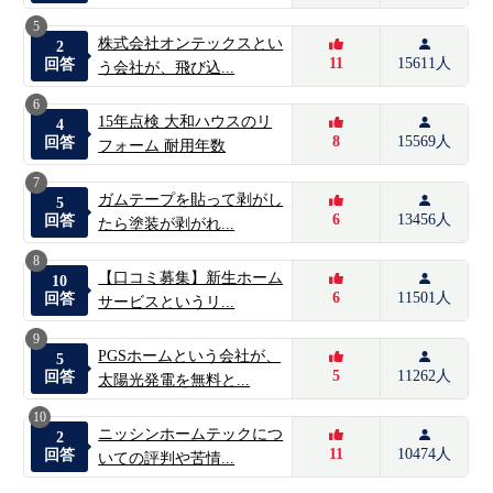
5
株式会社オンテックスとい
2
11
15611人
回答
う会社が、飛び込...
6
15年点検 大和ハウスのリ
4
8
15569人
回答
フォーム 耐用年数
7
ガムテープを貼って剥がし
5
6
13456人
回答
たら塗装が剥がれ...
8
【口コミ募集】新生ホーム
10
6
11501人
回答
サービスというリ...
9
PGSホームという会社が、
5
5
11262人
回答
太陽光発電を無料と...
10
ニッシンホームテックにつ
2
11
10474人
回答
いての評判や苦情...