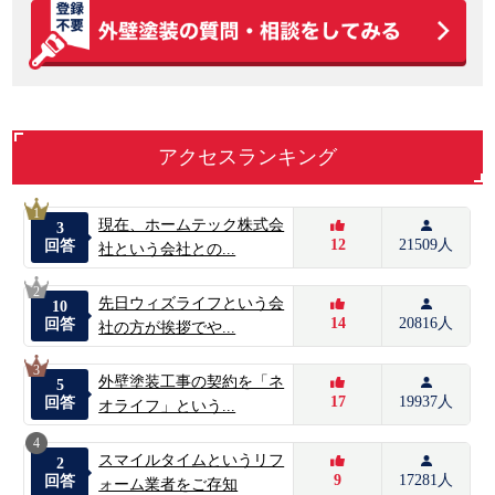
アクセスランキング
1
現在、ホームテック株式会
3
12
21509人
回答
社という会社との...
2
先日ウィズライフという会
10
14
20816人
回答
社の方が挨拶でや...
3
外壁塗装工事の契約を「ネ
5
17
19937人
回答
オライフ」という...
4
スマイルタイムというリフ
2
9
17281人
回答
ォーム業者をご存知