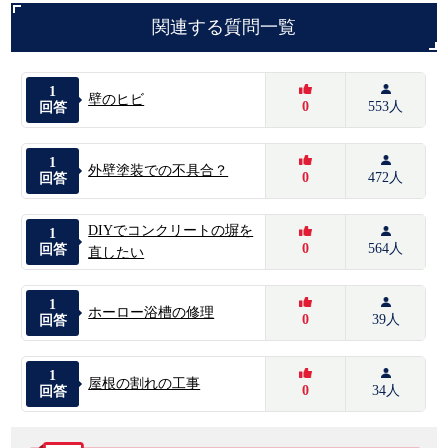
関連する質問一覧
1
壁のヒビ
0
553人
回答
1
外壁塗装での不具合？
0
472人
回答
DIYでコンクリートの塀を
1
0
564人
回答
直したい
1
ホーロー浴槽の修理
0
39人
回答
1
屋根の割れの工事
0
34人
回答