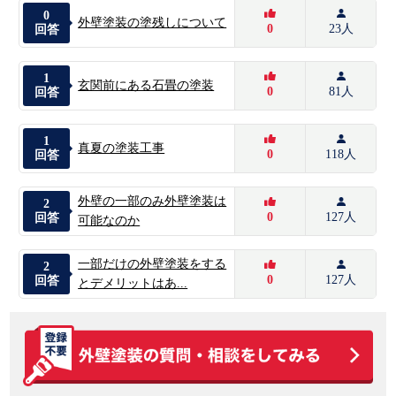
0
外壁塗装の塗残しについて
0
23人
回答
1
玄関前にある石畳の塗装
0
81人
回答
1
真夏の塗装工事
0
118人
回答
外壁の一部のみ外壁塗装は
2
0
127人
回答
可能なのか
一部だけの外壁塗装をする
2
0
127人
回答
とデメリットはあ...