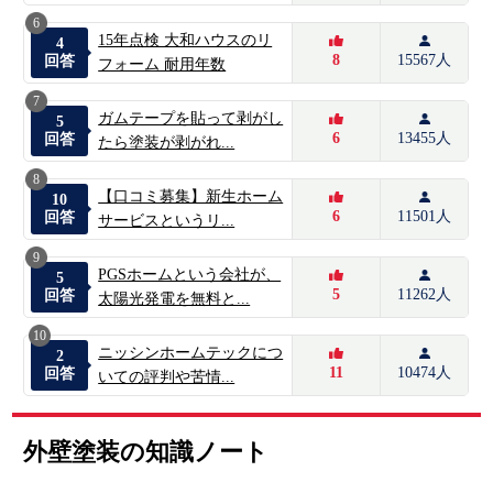
6
15年点検 大和ハウスのリ
4
8
15567人
回答
フォーム 耐用年数
7
ガムテープを貼って剥がし
5
6
13455人
回答
たら塗装が剥がれ...
8
【口コミ募集】新生ホーム
10
6
11501人
回答
サービスというリ...
9
PGSホームという会社が、
5
5
11262人
回答
太陽光発電を無料と...
10
ニッシンホームテックにつ
2
11
10474人
回答
いての評判や苦情...
外壁塗装の知識ノート