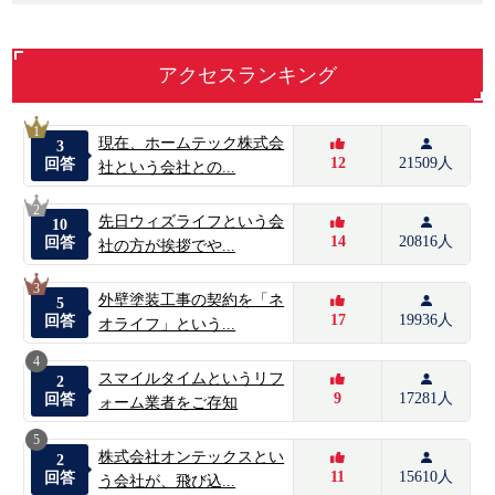
アクセスランキング
1
現在、ホームテック株式会
3
12
21509人
回答
社という会社との...
2
先日ウィズライフという会
10
14
20816人
回答
社の方が挨拶でや...
3
外壁塗装工事の契約を「ネ
5
17
19936人
回答
オライフ」という...
4
スマイルタイムというリフ
2
9
17281人
回答
ォーム業者をご存知
5
株式会社オンテックスとい
2
11
15610人
回答
う会社が、飛び込...