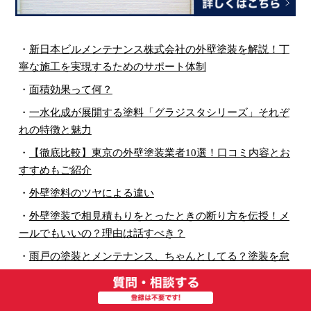
・
新日本ビルメンテナンス株式会社の外壁塗装を解説！丁
寧な施工を実現するためのサポート体制
・
面積効果って何？
・
一水化成が展開する塗料「グラジスタシリーズ」それぞ
れの特徴と魅力
・
【徹底比較】東京の外壁塗装業者10選！口コミ内容とお
すすめもご紹介
・
外壁塗料のツヤによる違い
・
外壁塗装で相見積もりをとったときの断り方を伝授！メ
ールでもいいの？理由は話すべき？
・
雨戸の塗装とメンテナンス、ちゃんとしてる？塗装を怠
ることによるリスク
・
外壁塗装で悩んだら！外れにくい人気のカラーと失敗し