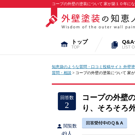
コープの外壁の塗装について 家が築１０年にな
トップ
Q&
TOP
LIST 
知恵袋のような質問・口コミ投稿サイト 外壁塗
質問・相談
> コープの外壁の塗装について 家
コープの外壁の
回答数
2
り、そろそろ
閲覧数
49人