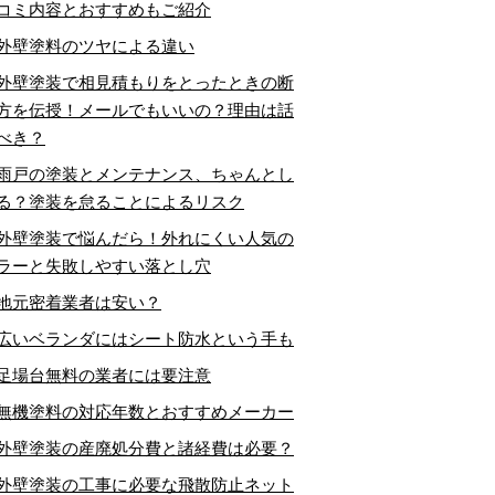
コミ内容とおすすめもご紹介
外壁塗料のツヤによる違い
外壁塗装で相見積もりをとったときの断
方を伝授！メールでもいいの？理由は話
べき？
雨戸の塗装とメンテナンス、ちゃんとし
る？塗装を怠ることによるリスク
外壁塗装で悩んだら！外れにくい人気の
ラーと失敗しやすい落とし穴
地元密着業者は安い？
広いベランダにはシート防水という手も
足場台無料の業者には要注意
無機塗料の対応年数とおすすめメーカー
外壁塗装の産廃処分費と諸経費は必要？
外壁塗装の工事に必要な飛散防止ネット