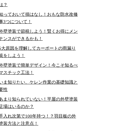
は？
知っておいて損はなし！おもな防水改修
事3つについて！
外壁塗装で節税しよう！賢くお得にメン
ナンスができるかも！
5大原因を理解してカーポートの雨漏り
策をしよう！
外壁塗装で簡単デザイン！今こそ知るべ
マスチック工法！
いま知りたい、ケレン作業の基礎知識と
要性
あまり知られていない！平屋の外壁塗装
足場はいるのか？
手入れ次第で100年持つ！？羽目板の外
塗装方法と注意点！