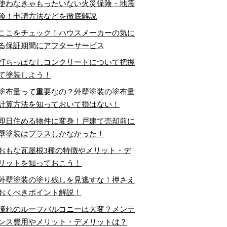
使わなきゃもったいない火災保険・地震
険！申請方法などを徹底解説
ここをチェック！ハウスメーカーの気に
る保証期間にアフターサービス
打ちっぱなしコンクリートについて把握
て塗装しよう！
塗布量って重要なの？外壁塗装の塗布量
計算方法を知っておいて損はない！
即日住める物件に変身！戸建て売却前に
壁塗装はプラスしかなかった！
おもな瓦屋根3種の特徴やメリット・デ
リットを知っておこう！
外壁塗装の塗り残しを見逃すな！押さえ
おくべきポイント解説！
憧れのルーフバルコニーは大変？メンテ
ンス費用やメリット・デメリットは？