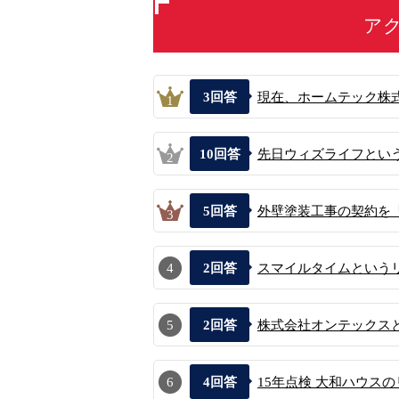
ア
3
回答
現在、ホームテック株式
1
10
回答
先日ウィズライフという
2
5
回答
外壁塗装工事の契約を「
3
4
2
回答
スマイルタイムという
5
2
回答
株式会社オンテックスと
6
4
回答
15年点検 大和ハウス