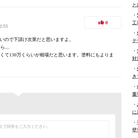
と
・
工
0
2:55
・
いので下請け次第だと思いますよ。
テ
なら…
・
高くて130万くらいが相場だと思います。塗料にもよりま
対
・
き
・
重
・
に
・
壁