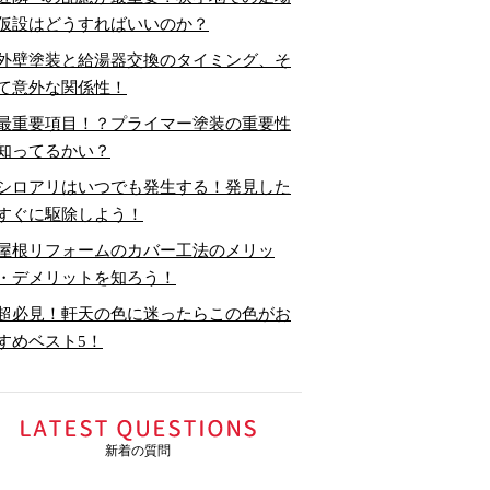
仮設はどうすればいいのか？
外壁塗装と給湯器交換のタイミング、そ
て意外な関係性！
最重要項目！？プライマー塗装の重要性
知ってるかい？
シロアリはいつでも発生する！発見した
すぐに駆除しよう！
屋根リフォームのカバー工法のメリッ
・デメリットを知ろう！
超必見！軒天の色に迷ったらこの色がお
すめベスト5！
新着の質問