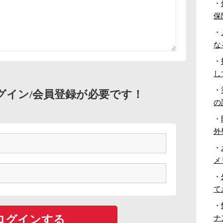
・
保
・
な
・
し
・
グイン/会員登録が必要です！
の
・
外
・
メ
・
て
・
ナ