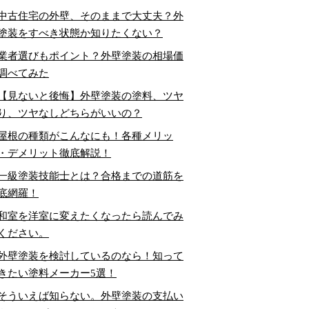
中古住宅の外壁、そのままで大丈夫？外
塗装をすべき状態か知りたくない？
業者選びもポイント？外壁塗装の相場価
調べてみた
【見ないと後悔】外壁塗装の塗料、ツヤ
り、ツヤなしどちらがいいの？
屋根の種類がこんなにも！各種メリッ
・デメリット徹底解説！
一級塗装技能士とは？合格までの道筋を
底網羅！
和室を洋室に変えたくなったら読んでみ
ください。
外壁塗装を検討しているのなら！知って
きたい塗料メーカー5選！
そういえば知らない。外壁塗装の支払い