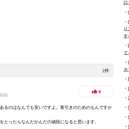
口
・
・
り
す
・
て
・
カ
2
件
・
・
0
3:55
・
・
あるのはなんでも安いですよ。客引きのためのもんですか
・
をとったらなんだかんだの値段になると思います。
・