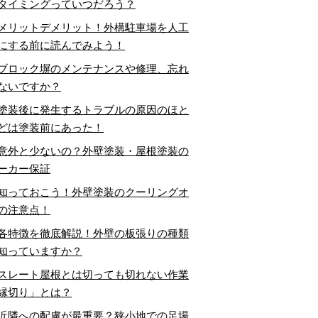
タイミングっていつだろう？
メリットデメリット！外構駐車場を人工
にする前に読んでみよう！
ブロック塀のメンテナンスや修理、忘れ
ないですか？
塗装後に発生するトラブルの原因のほと
どは塗装前にあった！
意外と少ないの？外壁塗装・屋根塗装の
ーカー保証
知っておこう！外壁塗装のクーリングオ
の注意点！
各特徴を徹底解説！外壁の板張りの種類
知っていますか？
スレート屋根とは切っても切れない作業
縁切り」とは？
近隣への配慮が最重要？狭小地での足場