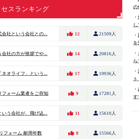
の
クセスランキング
・
し
会社という会社との...
12
21509人
・
を
・
会社の方が挨拶でや...
14
20816人
ら
・
ネオライフ」という...
17
19936人
ト
・
リフォーム業者をご存知
9
17281人
す
いう会社が、飛び込...
11
15610人
のリフォーム 耐用年数
8
15566人