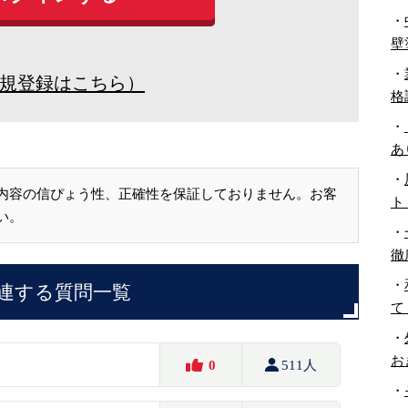
・
壁
・
規登録はこちら）
格
・
あ
・
内容の信ぴょう性、正確性を保証しておりません。お客
ト
い。
・
徹
・
連する質問一覧
て
・
お
0
511人
・