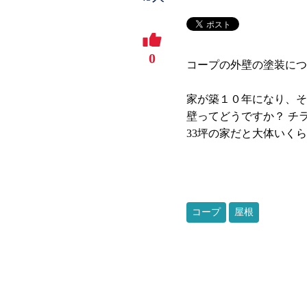
0
コープの外壁の塗装につ
家が築１０年になり、そ
壁ってどうですか？ チ
33坪の家だと大体いく
コープ
屋根