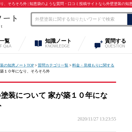
り、そろそろ外 | 知恵袋のような質問・口コミ投稿サイトなら外壁塗装の知
A一覧
知識ノート
質問する
OF Q&A
KNOWLEDGE
QUESTION
装の知恵ノートTOP
>
質問カテゴリ一覧
>
料金・見積もりに関する
が築１０年になり、そろそろ外
塗装について 家が築１０年にな
外
2020/11/27 13:23:55