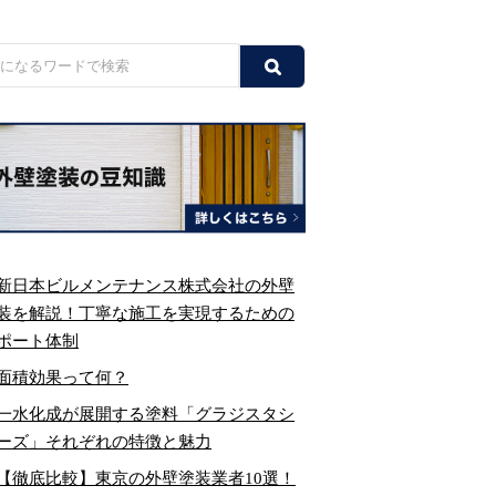
新日本ビルメンテナンス株式会社の外壁
装を解説！丁寧な施工を実現するための
ポート体制
面積効果って何？
一水化成が展開する塗料「グラジスタシ
ーズ」それぞれの特徴と魅力
【徹底比較】東京の外壁塗装業者10選！