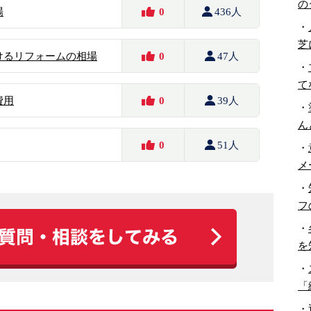
の
場
0
436人
・
芝
けるリフォームの相場
0
47人
・
て
費用
0
39人
・
ん
0
51人
・
メ
・
フ
・
を
・
「
・