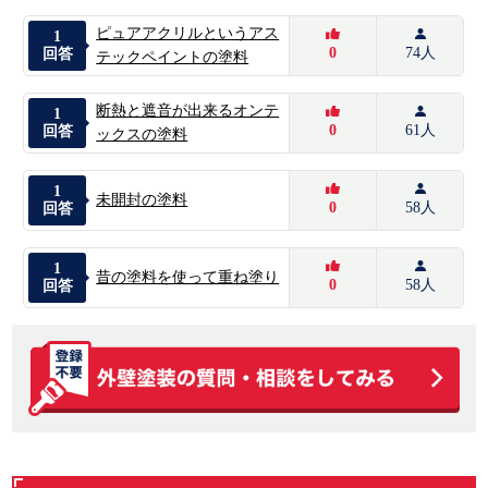
ピュアアクリルというアス
1
0
74人
回答
テックペイントの塗料
断熱と遮音が出来るオンテ
1
0
61人
回答
ックスの塗料
1
未開封の塗料
0
58人
回答
1
昔の塗料を使って重ね塗り
0
58人
回答