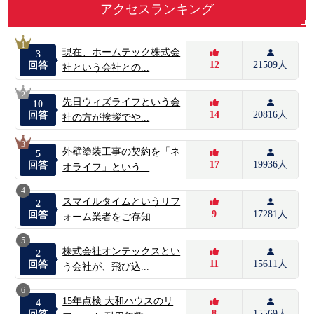
アクセスランキング
1
現在、ホームテック株式会
3
12
21509人
回答
社という会社との...
2
先日ウィズライフという会
10
14
20816人
回答
社の方が挨拶でや...
3
外壁塗装工事の契約を「ネ
5
17
19936人
回答
オライフ」という...
4
スマイルタイムというリフ
2
9
17281人
回答
ォーム業者をご存知
5
株式会社オンテックスとい
2
11
15611人
回答
う会社が、飛び込...
6
15年点検 大和ハウスのリ
4
8
15569人