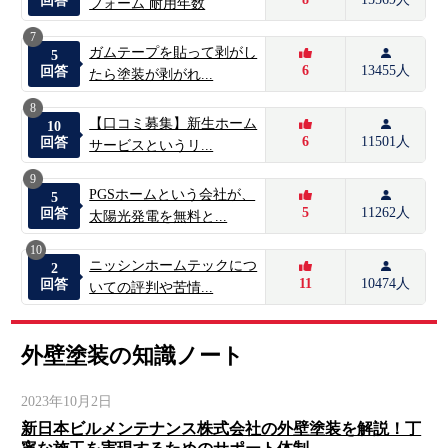
回答
フォーム 耐用年数
7
ガムテープを貼って剥がし
5
6
13455人
回答
たら塗装が剥がれ...
8
【口コミ募集】新生ホーム
10
6
11501人
回答
サービスというリ...
9
PGSホームという会社が、
5
5
11262人
回答
太陽光発電を無料と...
10
ニッシンホームテックにつ
2
11
10474人
回答
いての評判や苦情...
外壁塗装の知識ノート
2023年10月2日
新日本ビルメンテナンス株式会社の外壁塗装を解説！丁