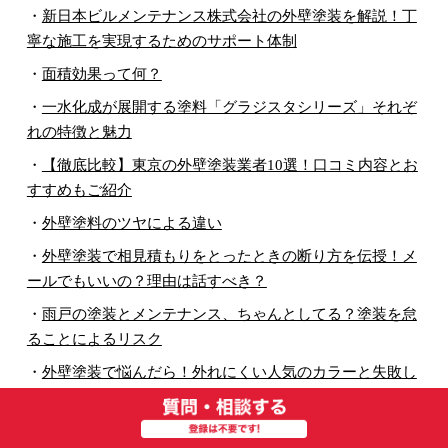
・
新日本ビルメンテナンス株式会社の外壁塗装を解説！丁
寧な施工を実現するためのサポート体制
・
面積効果って何？
・
一水化成が展開する塗料「グラジスタシリーズ」それぞ
れの特徴と魅力
・
【徹底比較】東京の外壁塗装業者10選！口コミ内容とお
すすめもご紹介
・
外壁塗料のツヤによる違い
・
外壁塗装で相見積もりをとったときの断り方を伝授！メ
ールでもいいの？理由は話すべき？
・
雨戸の塗装とメンテナンス、ちゃんとしてる？塗装を怠
ることによるリスク
・
外壁塗装で悩んだら！外れにくい人気のカラーと失敗し
やすい落とし穴
・
地元密着業者は安い？