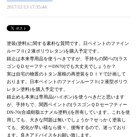
2017/11/13 17:35:44
塗装(塗料)に関する素朴な質問です。日ペイントのファイン
ルーフⅡ(２液ポリウレタン)を購入予定です。
錆止は本来専用品を使うべきですが、手持ちの関ペの[ラス
ゴンＱＤセーフティーDN70]でも大丈夫でしょうか？
実は自宅の物置のトタン屋根の再塗装をＤＩＹで計画して
おります。日本ペイントのファインルーフⅡ(２液型ポリウ
レタン塗料)を購入予定です。
錆止めも本来は専用品(ハイポン)を使うべきだと思います
が、手持ちで、関西ペイントの[ラスゴンＱＤセーフティー
DN-70(合成樹脂エナメル塗料)]を所有しています。これを使
用しても、大きな問題は無いでしょうか？せっかく塗装し
ても、劣化が早い様なら後々、後悔するので、迷っており
ます。良きアドバイスをお願い致します。