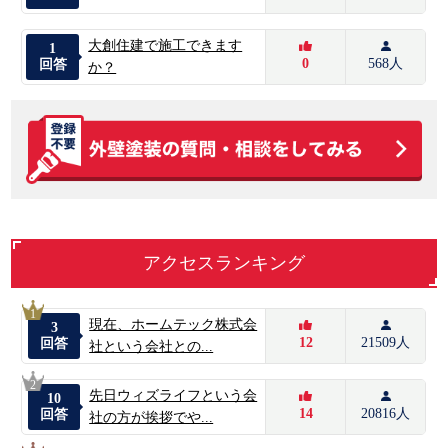
大創住建で施工できます
1
0
568人
回答
か？
アクセスランキング
1
現在、ホームテック株式会
3
12
21509人
回答
社という会社との...
2
先日ウィズライフという会
10
14
20816人
回答
社の方が挨拶でや...