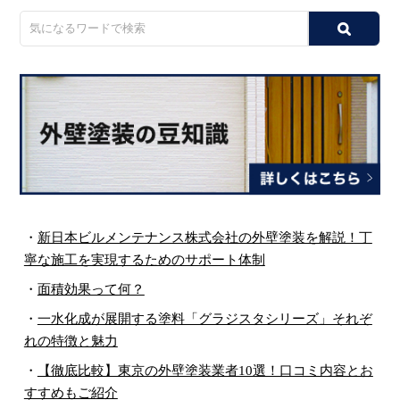
・
新日本ビルメンテナンス株式会社の外壁塗装を解説！丁
寧な施工を実現するためのサポート体制
・
面積効果って何？
・
一水化成が展開する塗料「グラジスタシリーズ」それぞ
れの特徴と魅力
・
【徹底比較】東京の外壁塗装業者10選！口コミ内容とお
すすめもご紹介