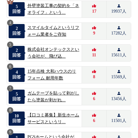
3
外壁塗装工事の契約を「ネ
5
17
19937人
回答
オライフ」という...
4
スマイルタイムというリフ
2
9
17282人
回答
ォーム業者をご存知
5
株式会社オンテックスとい
2
11
15611人
回答
う会社が、飛び込...
6
15年点検 大和ハウスのリ
4
8
15569人
回答
フォーム 耐用年数
7
ガムテープを貼って剥がし
5
6
13456人
回答
たら塗装が剥がれ...
8
【口コミ募集】新生ホーム
10
6
11501人
回答
サービスというリ...
9
PGSホームという会社が、
5