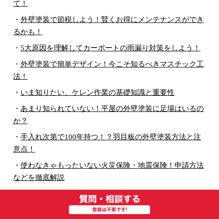
て！
・
外壁塗装で節税しよう！賢くお得にメンテナンスができ
るかも！
・
5大原因を理解してカーポートの雨漏り対策をしよう！
・
外壁塗装で簡単デザイン！今こそ知るべきマスチック工
法！
・
いま知りたい、ケレン作業の基礎知識と重要性
・
あまり知られていない！平屋の外壁塗装に足場はいるの
か？
・
手入れ次第で100年持つ！？羽目板の外壁塗装方法と注
意点！
・
使わなきゃもったいない火災保険・地震保険！申請方法
などを徹底解説
・
ここをチェック！ハウスメーカーの気になる保証期間に
アフターサービス