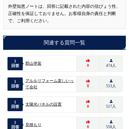
外壁知恵ノートは、回答に記載された内容の信ぴょう性、
正確性を保証しておりません。お客様自身の責任と判断
で、ご利用ください。
関連する質問一覧
1
郡山塗装
0
474人
回答
アルルリフォーム楽しいっ
1
0
553人
回答
て会社
1
太陽光パネルの設置
0
517人
回答
1
見積もり
0
558人
回答