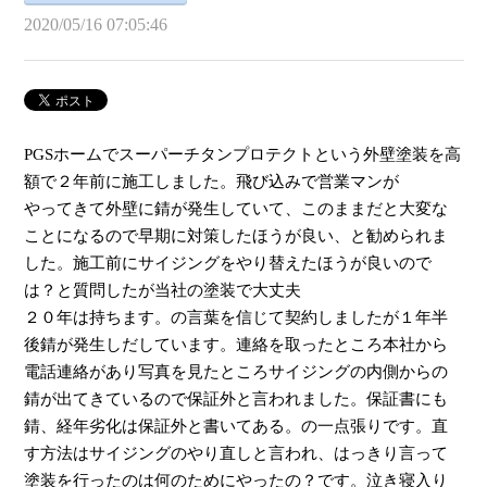
2020/05/16 07:05:46
PGSホームでスーパーチタンプロテクトという外壁塗装を高
額で２年前に施工しました。飛び込みで営業マンが
やってきて外壁に錆が発生していて、このままだと大変な
ことになるので早期に対策したほうが良い、と勧められま
した。施工前にサイジングをやり替えたほうが良いので
は？と質問したが当社の塗装で大丈夫
２０年は持ちます。の言葉を信じて契約しましたが１年半
後錆が発生しだしています。連絡を取ったところ本社から
電話連絡があり写真を見たところサイジングの内側からの
錆が出てきているので保証外と言われました。保証書にも
錆、経年劣化は保証外と書いてある。の一点張りです。直
す方法はサイジングのやり直しと言われ、はっきり言って
塗装を行ったのは何のためにやったの？です。泣き寝入り