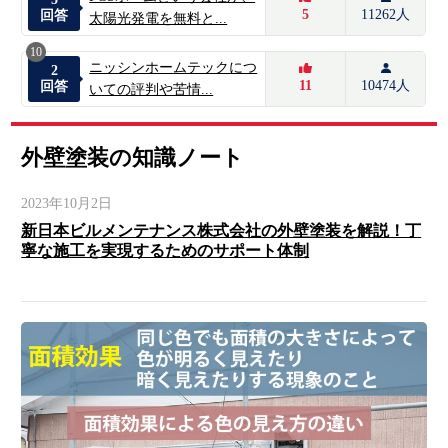
5
11262人
回答
太陽光発電を無料と...
10
ニッシンホームテックにつ
2
11
10474人
回答
いての評判や苦情...
外壁塗装の知識ノート
2023年10月2日
新日本ビルメンテナンス株式会社の外壁塗装を解説！丁
寧な施工を実現するためのサポート体制