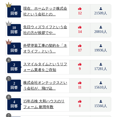
1
現在、ホームテック株式会
3
12
21509人
回答
社という会社との...
2
先日ウィズライフという会
10
14
20816人
回答
社の方が挨拶でや...
3
外壁塗装工事の契約を「ネ
5
17
19936人
回答
オライフ」という...
4
スマイルタイムというリフ
2
9
17281人
回答
ォーム業者をご存知
5
株式会社オンテックスとい
2
11
15610人
回答
う会社が、飛び込...
6
15年点検 大和ハウスのリ
4
8
15566人
回答
フォーム 耐用年数
7