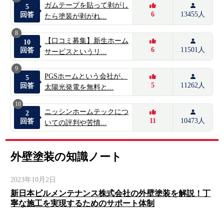
ガムテープを貼って剥がし
5
6
13455人
回答
たら塗装が剥がれ...
8
【口コミ募集】新生ホーム
10
6
11501人
回答
サービスというリ...
9
PGSホームという会社が、
5
5
11262人
回答
太陽光発電を無料と...
10
ニッシンホームテックにつ
2
11
10473人
回答
いての評判や苦情...
外壁塗装の知識ノート
2023年10月2日
新日本ビルメンテナンス株式会社の外壁塗装を解説！丁
寧な施工を実現するためのサポート体制