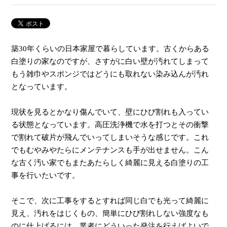
築30年くらいの日本家屋で暮らしています。古くからある
白塗りの家なのですが、さすがに白い壁が汚れてしまって
もう雑巾やスポンジではどうにも取れない染み込んが汚れ
となっています。
現状を見るとかなり傷んでいて、壁にひび割れも入ってい
る状態となっています。高圧洗浄機で水を打つとその衝撃
で割れて破片が飛んでいってしまいそうな感じです。これ
でもむやみやたらにメンテナンスも手が出せません。こん
な古く汚い家でもまたあたらしく綺麗に見える白塗りの工
事を行いたいです。
そこで、次に工事をするとすれば同じ白でも光って綺麗に
見え、汚れをはじくもの、簡単にひび割れしない強度なも
のに仕上げるには、業者にどういった発注を行えばよいで