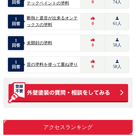
0
74人
回答
テックペイントの塗料
断熱と遮音が出来るオンテ
1
0
61人
回答
ックスの塗料
1
未開封の塗料
0
58人
回答
1
昔の塗料を使って重ね塗り
0
58人
回答
アクセスランキング