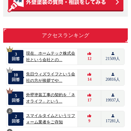
アクセスランキング
1
現在、ホームテック株式会
3
12
21509人
回答
社という会社との...
2
先日ウィズライフという会
10
14
20816人
回答
社の方が挨拶でや...
3
外壁塗装工事の契約を「ネ
5
17
19937人
回答
オライフ」という...
4
スマイルタイムというリフ
2
9
17281人
回答
ォーム業者をご存知