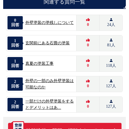
関連する質問一覧
0
外壁塗装の塗残しについて
0
24人
回答
1
玄関前にある石畳の塗装
0
81人
回答
1
真夏の塗装工事
0
118人
回答
外壁の一部のみ外壁塗装は
2
0
127人
回答
可能なのか
一部だけの外壁塗装をする
2
0
127人
回答
とデメリットはあ...