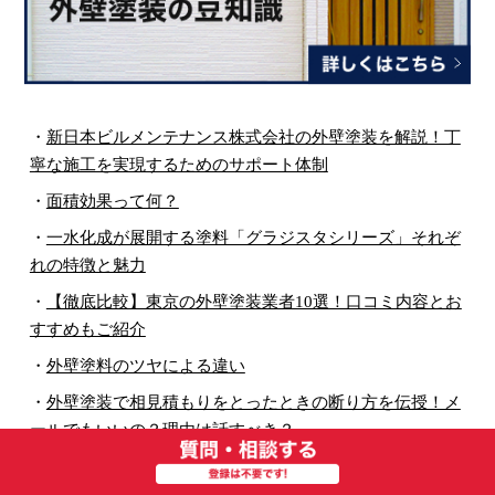
・
新日本ビルメンテナンス株式会社の外壁塗装を解説！丁
寧な施工を実現するためのサポート体制
・
面積効果って何？
・
一水化成が展開する塗料「グラジスタシリーズ」それぞ
れの特徴と魅力
・
【徹底比較】東京の外壁塗装業者10選！口コミ内容とお
すすめもご紹介
・
外壁塗料のツヤによる違い
・
外壁塗装で相見積もりをとったときの断り方を伝授！メ
ールでもいいの？理由は話すべき？
・
雨戸の塗装とメンテナンス、ちゃんとしてる？塗装を怠
ることによるリスク