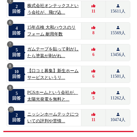
5
株式会社オンテックスとい
2
11
15611人
回答
う会社が、飛び込...
6
15年点検 大和ハウスのリ
4
8
15569人
回答
フォーム 耐用年数
7
ガムテープを貼って剥がし
5
6
13456人
回答
たら塗装が剥がれ...
8
【口コミ募集】新生ホーム
10
6
11501人
回答
サービスというリ...
9
PGSホームという会社が、
5
5
11262人
回答
太陽光発電を無料と...
10
ニッシンホームテックにつ
2
11
10474人
回答
いての評判や苦情...