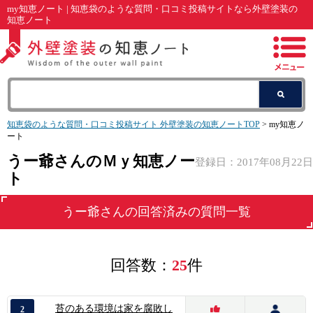
my知恵ノート | 知恵袋のような質問・口コミ投稿サイトなら外壁塗装の
知恵ノート
知恵袋のような質問・口コミ投稿サイト 外壁塗装の知恵ノートTOP
> my知恵ノ
ート
うー爺さんのＭｙ知恵ノー
登録日：2017年08月22日
ト
うー爺
さんの回答済みの質問一覧
回答数：
25
件
苔のある環境は家を腐敗し
2