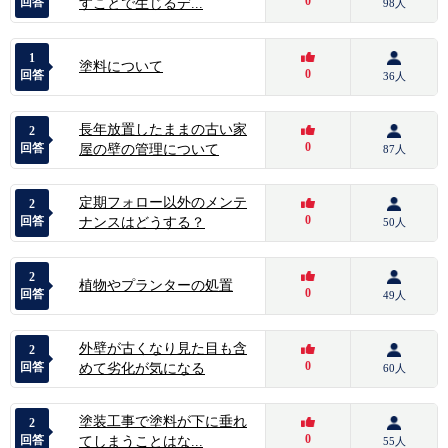
0
回答
すことで生じるデ...
98人
1
塗料について
0
回答
36人
長年放置したままの古い家
2
0
回答
屋の壁の管理について
87人
定期フォロー以外のメンテ
2
0
回答
ナンスはどうする？
50人
2
植物やプランターの処置
0
回答
49人
外壁が古くなり見た目も含
2
0
回答
めて劣化が気になる
60人
塗装工事で塗料が下に垂れ
2
0
回答
てしまうことはな...
55人