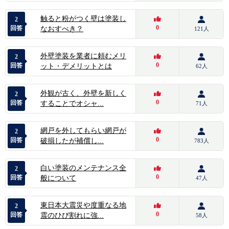
触ると粉がつく壁は塗装し
2
0
回答
なおすべき？
121人
外壁塗装を業者に頼むメリ
2
0
回答
ット・デメリットとは
62人
外観が古く、外壁を新しく
2
0
回答
することでオシャ...
71人
網戸を外してもらい網戸が
2
0
回答
破損したが補償し...
783人
白い塗装のメンテナンス全
2
0
回答
般について
47人
東日本大震災や度重なる地
2
0
回答
震のひび割れに強...
58人