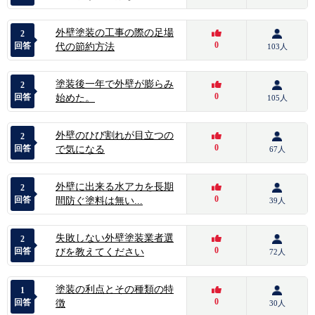
外壁塗装の工事の際の足場
2
0
回答
代の節約方法
103人
塗装後一年で外壁が膨らみ
2
0
回答
始めた。
105人
外壁のひび割れが目立つの
2
0
回答
で気になる
67人
外壁に出来る水アカを長期
2
0
回答
間防ぐ塗料は無い...
39人
失敗しない外壁塗装業者選
2
0
回答
びを教えてください
72人
塗装の利点とその種類の特
1
0
回答
徴
30人