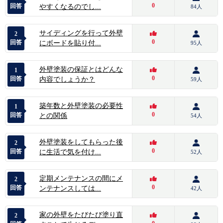
0
回答
やすくなるのでし...
84人
サイディングを行って外壁
2
0
回答
にボードを貼り付...
95人
外壁塗装の保証とはどんな
1
0
回答
内容でしょうか？
59人
築年数と外壁塗装の必要性
1
0
回答
との関係
54人
外壁塗装をしてもらった後
2
0
回答
に生活で気を付け...
52人
定期メンテナンスの間にメ
2
0
回答
ンテナンスしては...
42人
家の外壁をたびたび塗り直
2