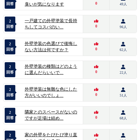
0
回答
臭いが気になります
49人
一戸建ての外壁塗装で長持
2
0
回答
ちしてコスパのい...
96人
外壁塗装の色選びで後悔し
2
0
回答
ない方法は何ですか？
62人
外壁塗装の種類はどのよう
2
0
回答
に選んだらいいで...
22人
外壁塗装は無難な色にした
2
0
回答
方がいいのでしょ...
51人
隣家とのスペースがないの
2
0
回答
ですが足場は組め...
68人
家の外壁をたびたび塗り直
2