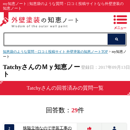
my知恵ノート | 知恵袋のような質問・口コミ投稿サイトなら外壁塗装の
知恵ノート
知恵袋のような質問・口コミ投稿サイト 外壁塗装の知恵ノートTOP
> my知恵ノ
ート
TatchyさんのＭｙ知恵ノー
登録日：2017年09月13日
ト
Tatchy
さんの回答済みの質問一覧
回答数：
29
件
狭隘立地なので塗装工事の
2