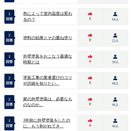
色によって室内温度は変わ
1
0
回答
るの？
64人
2
塗料の効果とその重ね塗り
0
回答
22人
外壁塗装をおこなう最適な
1
0
回答
時期とは
39人
塗装工事の業者選びのコツ
2
0
回答
や詳細を知りたい...
48人
家の外壁塗装は、必要なも
2
0
回答
のなのか。
46人
3年前に外壁塗装をしたの
1
0
回答
に、もう剥がれてき...
46人