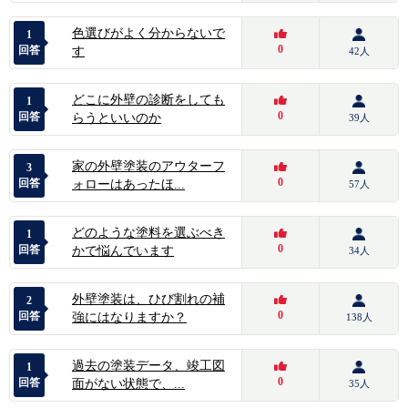
色選びがよく分からないで
1
0
回答
す
42人
どこに外壁の診断をしても
1
0
回答
らうといいのか
39人
家の外壁塗装のアウターフ
3
0
回答
ォローはあったほ...
57人
どのような塗料を選ぶべき
1
0
回答
かで悩んでいます
34人
外壁塗装は、ひび割れの補
2
0
回答
強にはなりますか？
138人
過去の塗装データ、竣工図
1
0
回答
面がない状態で、...
35人