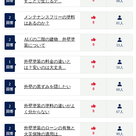
0
回答
すことで生じるデ...
98人
メンテナンスフリーの塗料
2
0
回答
はあるのか？
81人
ALCの二階の建物 外壁塗
2
0
回答
装について
33人
外壁塗装の料金の違いと
1
0
回答
は？安いのは大丈夫...
50人
2
外壁の黒ずみを隠したい
0
回答
60人
外壁塗装の塗料の違いがよ
2
0
回答
く分からない
67人
外壁塗装のローンの有無と
2
0
回答
火災保険の適用は...
90人