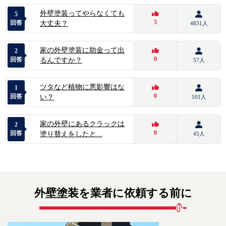
外壁塗装ってやらなくても
5
5
回答
大丈夫？
4831人
家の外壁塗装に助金って出
2
0
回答
るんですか？
57人
ツタなど植物に悪影響はな
1
0
回答
い？
101人
家の外壁にあるクラックは
2
0
回答
塗り替えをしたと...
45人
外壁塗装を業者に依頼する前に