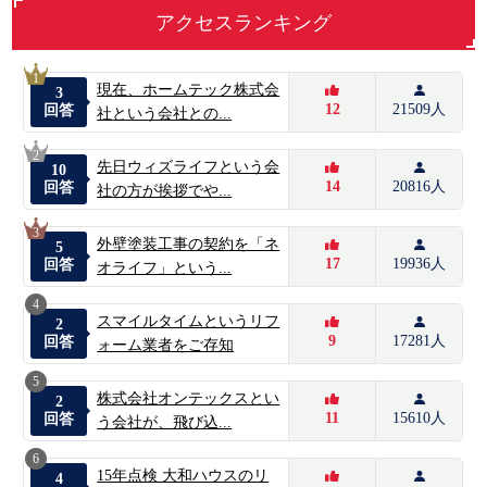
アクセスランキング
1
現在、ホームテック株式会
3
12
21509人
回答
社という会社との...
2
先日ウィズライフという会
10
14
20816人
回答
社の方が挨拶でや...
3
外壁塗装工事の契約を「ネ
5
17
19936人
回答
オライフ」という...
4
スマイルタイムというリフ
2
9
17281人
回答
ォーム業者をご存知
5
株式会社オンテックスとい
2
11
15610人
回答
う会社が、飛び込...
6
15年点検 大和ハウスのリ
4