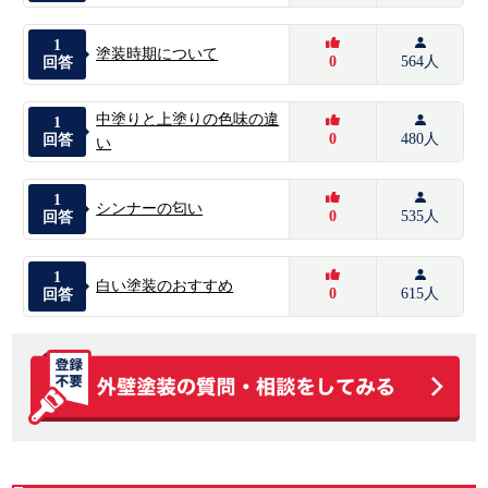
1
塗装時期について
0
564人
回答
中塗りと上塗りの色味の違
1
0
480人
回答
い
1
シンナーの匂い
0
535人
回答
1
白い塗装のおすすめ
0
615人
回答