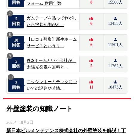
8
15566人
回答
フォーム 耐用年数
7
ガムテープを貼って剥がし
5
6
13455人
回答
たら塗装が剥がれ...
8
【口コミ募集】新生ホーム
10
6
11501人
回答
サービスというリ...
9
PGSホームという会社が、
5
5
11262人
回答
太陽光発電を無料と...
10
ニッシンホームテックにつ
2
11
10473人
回答
いての評判や苦情...
外壁塗装の知識ノート
2023年10月2日
新日本ビルメンテナンス株式会社の外壁塗装を解説！丁